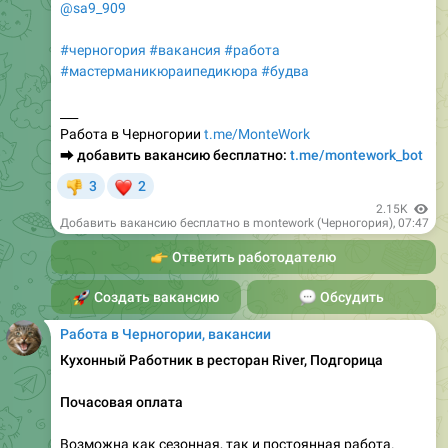
@sa9_909
#черногория
#вакансия
#работа
#мастерманикюраипедикюра
#будва
___
Работа в Черногории
t.me/MonteWork
⮕
добавить вакансию бесплатно:
t.me/montework_bot
❤
3
2
👎
2.15K
Добавить вакансию бесплатно в montework (Черногория)
,
07:47
👉
Ответить работодателю
🚀
Создать вакансию
💬
Обсудить
Работа в Черногории, вакансии
Кухонный Работник в ресторан River, Подгорица
Почасовая оплата
Возможна как сезонная, так и постоянная работа.