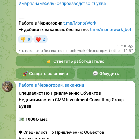
#марялнамебельноепроизводство
#будва
___
Работа в Черногории
t.me/MonteWork
⮕
добавить вакансию бесплатно:
t.me/montework_bot
❤
8
2
👎
1.71K
Добавить вакансию бесплатно в montework (Черногория)
, edited
11:57
👉
Ответить работодателю
🚀
Создать вакансию
💬
Обсудить
Работа в Черногории, вакансии
Специалист По Привлечению Объектов
Недвижимости в CMM Investment Consulting Group,
Будва
💶
1000€/мес
✱ Специалист По Привлечению Объектов
Недвижимости