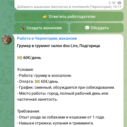
2.1K
Добавить вакансию бесплатно в montework (Черногория)
,
10:17
👉
Ответить работодателю
🚀
Создать вакансию
💬
Обсудить
Работа в Черногории, вакансии
Грумер в груминг салон doo Liro, Подгорица
💵
60€/день
Условия:
- Работа: грумер в зоосалоне.
💵
- Оплата:
60€/день.
- График: сменный, обсуждается при собеседовании.
- Место работы: город, полный рабочий день или
частичная занятость.
Требования:
- Опыт ухода за собаками и кошками от 1 года.
- Навыки стрижки, купания и тримминга.