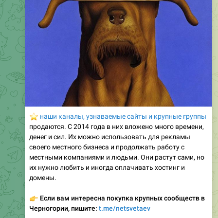
⭐️
наши каналы, узнаваемые сайты и крупные группы
продаются. С 2014 года в них вложено много времени,
денег и сил. Их можно использовать для рекламы
своего местного бизнеса и продолжать работу с
местными компаниями и людьми. Они растут сами, но
их нужно любить и иногда оплачивать хостинг и
домены.
👉
Если вам интересна покупка крупных сообществ в
Черногории, пишите:
t.me/netsvetaev