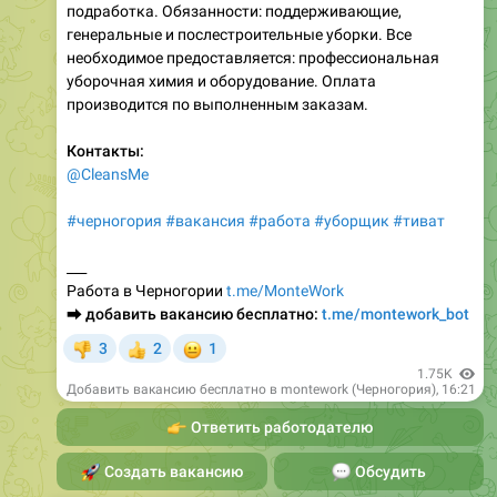
подработка. Обязанности: поддерживающие,
генеральные и послестроительные уборки. Все
необходимое предоставляется: профессиональная
уборочная химия и оборудование. Оплата
производится по выполненным заказам.
Контакты:
@CleansMe
#черногория
#вакансия
#работа
#уборщик
#тиват
___
Работа в Черногории
t.me/MonteWork
⮕
добавить вакансию бесплатно:
t.me/montework_bot
😐
3
2
1
👎
👍
1.75K
Добавить вакансию бесплатно в montework (Черногория)
,
16:21
👉
Ответить работодателю
🚀
Создать вакансию
💬
Обсудить