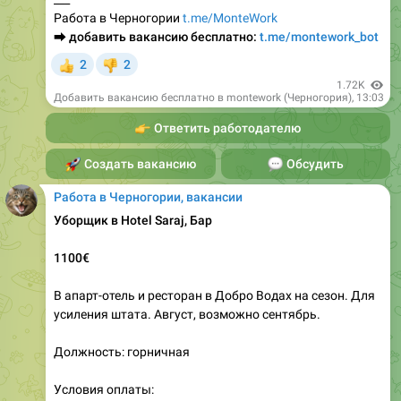
Работа в Черногории
t.me/MonteWork
⮕
добавить вакансию бесплатно:
t.me/montework_bot
2
2
👍
👎
1.72K
Добавить вакансию бесплатно в montework (Черногория)
,
13:03
👉
Ответить работодателю
🚀
Создать вакансию
💬
Обсудить
Работа в Черногории, вакансии
Уборщик в Hotel Saraj, Бар
1100€
В апарт-отель и ресторан в Добро Водах на сезон. Для
усиления штата. Август, возможно сентябрь.
Должность: горничная
Условия оплаты: