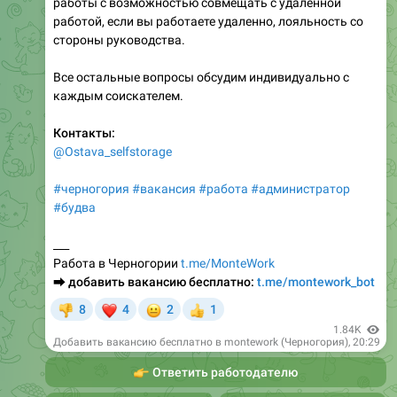
работы с возможностью совмещать с удаленной
работой, если вы работаете удаленно, лояльность со
стороны руководства.
Все остальные вопросы обсудим индивидуально с
каждым соискателем.
Контакты:
@Ostava_selfstorage
#черногория
#вакансия
#работа
#администратор
#будва
___
Работа в Черногории
t.me/MonteWork
⮕
добавить вакансию бесплатно:
t.me/montework_bot
❤
😐
8
4
2
1
👎
👍
1.84K
Добавить вакансию бесплатно в montework (Черногория)
,
20:29
👉
Ответить работодателю