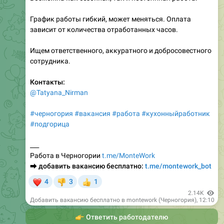
График работы гибкий, может меняться. Оплата
зависит от количества отработанных часов.
Ищем ответственного, аккуратного и добросовестного
сотрудника.
Контакты:
@Tatyana_Nirman
#черногория
#вакансия
#работа
#кухонныйработник
#подгорица
___
Работа в Черногории
t.me/MonteWork
⮕
добавить вакансию бесплатно:
t.me/montework_bot
❤
4
3
1
👎
👍
2.14K
Добавить вакансию бесплатно в montework (Черногория)
,
12:10
👉
Ответить работодателю