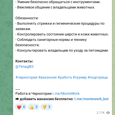
- Умение безопасно обращаться с инструментами.
- Вежливое общение с владельцами животных.
Обязанности:
- Выполнять стрижки и гигиенические процедуры по
заявкам.
- Контролировать состояние шерсти и кожи животных.
- Соблюдать санитарные нормы и технику
безопасности.
- Консультировать владельцев по уходу за питомцами.
Контакты:
@Timagl83
#черногория
#вакансия
#работа
#грумер
#подгорица
___
Работа в Черногории
t.me/MonteWork
⮕
добавить вакансию бесплатно:
t.me/montework_bot
❤
4
3
3
👍
👎
2.17K