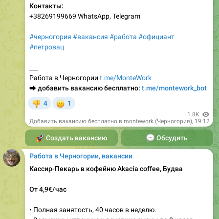
Контакты:
+38269199669 WhatsApp, Telegram
#черногория
#вакансия
#работа
#официант
#петровац
___
Работа в Черногории
t.me/MonteWork
⮕
добавить вакансию бесплатно:
t.me/montework_bot
😐
4
1
👎
1.8K
Добавить вакансию бесплатно в montework (Черногория)
,
19:12
🚀
Создать вакансию
💬
Обсудить
Работа в Черногории, вакансии
Кассир-Пекарь в кофейню Akacia coffee, Будва
От 4,9€/час
• Полная занятость, 40 часов в неделю.