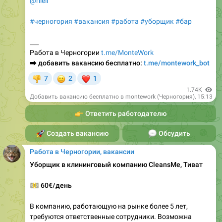
@rileil
#черногория
#вакансия
#работа
#уборщик
#бар
___
Работа в Черногории
t.me/MonteWork
⮕
добавить вакансию бесплатно:
t.me/montework_bot
😐
❤
7
2
1
👎
1.74K
Добавить вакансию бесплатно в montework (Черногория)
,
15:13
👉
Ответить работодателю
🚀
Создать вакансию
💬
Обсудить
Работа в Черногории, вакансии
Уборщик в клининговый компанию CleansMe, Тиват
💵
60€/день
В компанию, работающую на рынке более 5 лет,
требуются ответственные сотрудники. Возможна