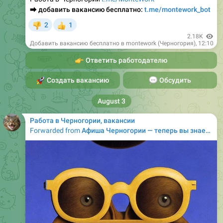
⮕
добавить вакансию бесплатно:
t.me/montework_bot
2
1
👎
👍
2.18K
Добавить вакансию бесплатно в montework (Черногория)
,
12:10
👉
Ответить работодателю
🚀
Создать вакансию
💬
Обсудить
August 3
Работа в Черногории, вакансии
Forwarded from
Афиша Черногории — теперь вы знаете, куда пойти! (новая афиша)