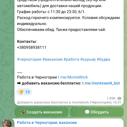
автомобиль) для доставки нашей продукции.
График работы: с 11:30 до 23:30, 6/1.
Расход горючего компенсируется. Условия обсуждаем
индивидуально.
Обеспечиваем обед. Также предоставляем чай.
Контакты:
+380958938111
#черногория
#вакансия
#работа
#курьер
#будва
___
Работа в Черногории
t.me/MonteWork
⮕
добавить вакансию бесплатно:
t.me/montework_bot
13
👎
1.89K
Добавить вакансию бесплатно в montework (Черногория)
,
16:31
🚀
Создать вакансию
💬
Обсудить
Работа в Черногории, вакансии