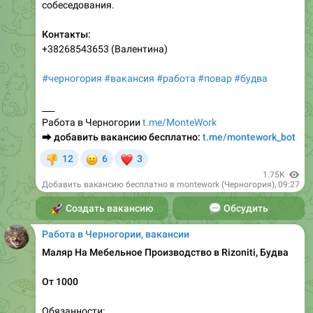
собеседования.
Контакты:
+38268543653 (Валентина)
#черногория
#вакансия
#работа
#повар
#будва
___
Работа в Черногории
t.me/MonteWork
⮕
добавить вакансию бесплатно:
t.me/montework_bot
😐
❤
12
6
3
👎
1.75K
Добавить вакансию бесплатно в montework (Черногория)
,
09:27
🚀
Создать вакансию
💬
Обсудить
Работа в Черногории, вакансии
Маляр На Мебельное Производство в Rizoniti, Будва
От 1000
Обязанности: