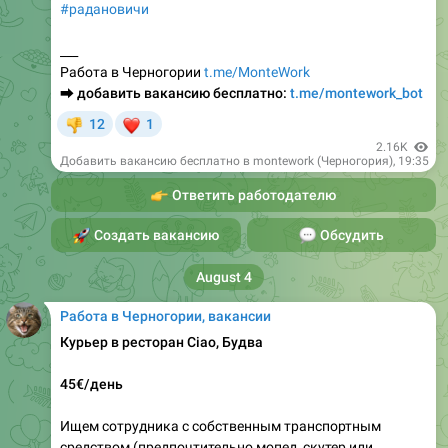
#радановичи
___
Работа в Черногории
t.me/MonteWork
⮕
добавить вакансию бесплатно:
t.me/montework_bot
❤
12
1
👎
2.16K
Добавить вакансию бесплатно в montework (Черногория)
,
19:35
👉
Ответить работодателю
🚀
Создать вакансию
💬
Обсудить
August 4
Работа в Черногории, вакансии
Курьер в ресторан Ciao, Будва
45€/день
Ищем сотрудника с собственным транспортным
средством (предпочтительно мопед, скутер или