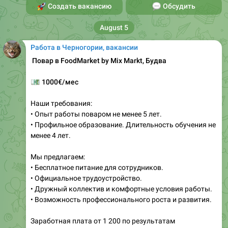
🚀
Создать вакансию
💬
Обсудить
August 5
Работа в Черногории, вакансии
‍ Повар в FoodMarket by Mix Markt, Будва
💶
1000€/мес
Наши требования:
• Опыт работы поваром не менее 5 лет.
• Профильное образование. Длительность обучения не
менее 4 лет.
Мы предлагаем:
• Бесплатное питание для сотрудников.
• Официальное трудоустройство.
• Дружный коллектив и комфортные условия работы.
• Возможность профессионального роста и развития.
Заработная плата от 1 200 по результатам