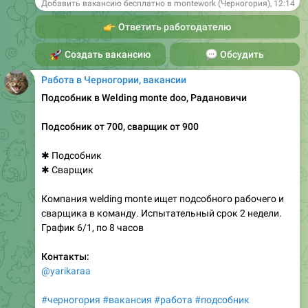
Добавить вакансию бесплатно в montework (Черногория)
,
12:14
👉
Ответить работодателю
🚀
Создать вакансию
💬
Обсудить
Работа в Черногории, вакансии
Подсобник в Welding monte doo, Радановичи
Подсобник от 700, сварщик от 900
✱ Подсобник
✱ Сварщик
Компания welding monte ищет подсобного рабочего и
сварщика в команду. Испытательный срок 2 недели.
График 6/1, по 8 часов
Контакты:
@yarikaraa
#черногория
#вакансия
#работа
#подсобник