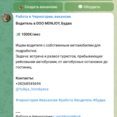
🚀
Создать вакансию
💬
Обсудить
Работа в Черногории, вакансии
Водитель в DOO MONJOY, Будва
💶
1000€/мес
Ищем водителя с собственным автомобилем для
подработки.
Задача: встреча и развоз туристов, прибывающих
рейсовыми автобусами, от автобусных остановок до
гостиниц.
Контакты:
+38268545694
@Yuliiya_Vorobyeva
#черногория
#вакансия
#работа
#водитель
#будва
___
Работа в Черногории
t.me/MonteWork