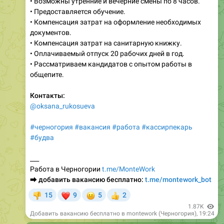
• Возможны утренние и вечерние смены по 8 часов.
• Предоставляется обучение.
• Компенсация затрат на оформление необходимых
документов.
• Компенсация затрат на санитарную книжку.
• Оплачиваемый отпуск 20 рабочих дней в год.
• Рассматриваем кандидатов с опытом работы в
общепите.
Контакты:
@oksana_rukosueva
#черногория
#вакансия
#работа
#кассирпекарь
#будва
___
Работа в Черногории
t.me/MonteWork
⮕
добавить вакансию бесплатно:
t.me/montework_bot
❤
😐
15
9
5
2
👎
👍
1.87K
Добавить вакансию бесплатно в montework (Черногория)
,
19:24