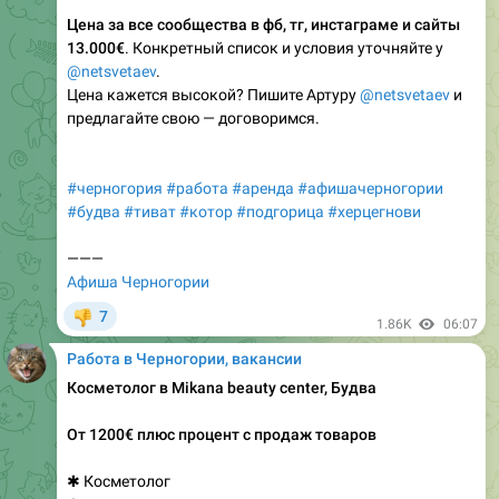
Цена за все сообщества в фб, тг, инстаграме и сайты
13.000€
. Конкретный список и условия уточняйте у
@netsvetaev
.
Цена кажется высокой? Пишите Артуру
@netsvetaev
и
предлагайте свою — договоримся.
#черногория
#работа
#аренда
#афишачерногории
#будва
#тиват
#котор
#подгорица
#херцегнови
———
Афиша Черногории
7
👎
1.86K
06:07
Работа в Черногории, вакансии
Косметолог в Mikana beauty center, Будва
От 1200€ плюс процент с продаж товаров
✱ Косметолог