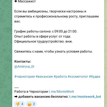
✱ Массажист
Если вы амбициозны, творчески настроены и
стремитесь к профессиональному росту, приглашаем
вас.
График работы салона: с 09:00 до 21:00.
Опыт работы в сфере услуг: от года.
Официальное трудоустройство. внж.
Свяжитесь с нами, чтобы узнать условия работы.
Контакты:
@Amirova_Di
#черногория
#вакансия
#работа
#косметолог
#будва
___
Работа в Черногории
t.me/MonteWork
⮕
добавить вакансию бесплатно:
t.me/montework_bot
😐
4
2
👎