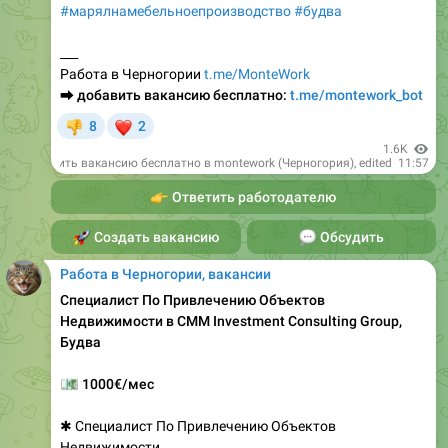
#марялнамебельноепроизводство
#будва
___
Работа в Черногории
t.me/MonteWork
⮕
добавить вакансию бесплатно:
t.me/montework_bot
❤
8
2
👎
1.6K
Добавить вакансию бесплатно в montework (Черногория)
, edited
11:57
👉
Ответить работодателю
🚀
Создать вакансию
💬
Обсудить
Работа в Черногории, вакансии
Специалист По Привлечению Объектов
Недвижимости в CMM Investment Consulting Group,
Будва
💶
1000€/мес
✱ Специалист По Привлечению Объектов
Недвижимости