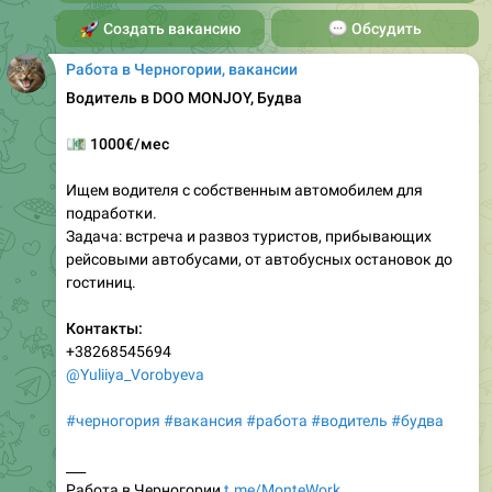
🚀
Создать вакансию
💬
Обсудить
Работа в Черногории, вакансии
Водитель в DOO MONJOY, Будва
💶
1000€/мес
Ищем водителя с собственным автомобилем для
подработки.
Задача: встреча и развоз туристов, прибывающих
рейсовыми автобусами, от автобусных остановок до
гостиниц.
Контакты:
+38268545694
@Yuliiya_Vorobyeva
#черногория
#вакансия
#работа
#водитель
#будва
___
Работа в Черногории
t.me/MonteWork