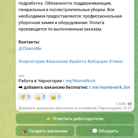
подработка. Обязанности: поддерживающие,
генеральные и послестроительные уборки. Все
необходимое предоставляется: профессиональная
уборочная химия и оборудование. Оплата
производится по выполненным заказам.
Контакты:
@CleansMe
#черногория
#вакансия
#работа
#уборщик
#тиват
___
Работа в Черногории
t.me/MonteWork
⮕
добавить вакансию бесплатно:
t.me/montework_bot
😐
3
2
1
👎
👍
1.63K
Добавить вакансию бесплатно в montework (Черногория)
,
16:21
👉
Ответить работодателю
🚀
Создать вакансию
💬
Обсудить