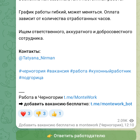
График работы гибкий, может меняться. Оплата
зависит от количества отработанных часов.
Ищем ответственного, аккуратного и добросовестного
сотрудника.
Контакты:
@Tatyana_Nirman
#черногория
#вакансия
#работа
#кухонныйработник
#подгорица
___
Работа в Черногории
t.me/MonteWork
⮕
добавить вакансию бесплатно:
t.me/montework_bot
❤
3
3
1
👎
👍
2.09K
Добавить вакансию бесплатно в montework (Черногория)
,
12:10
👉
Ответить работодателю