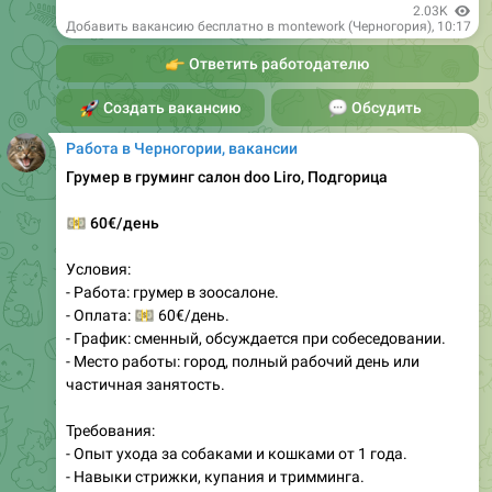
2.03K
Добавить вакансию бесплатно в montework (Черногория)
,
10:17
👉
Ответить работодателю
🚀
Создать вакансию
💬
Обсудить
Работа в Черногории, вакансии
Грумер в груминг салон doo Liro, Подгорица
💵
60€/день
Условия:
- Работа: грумер в зоосалоне.
💵
- Оплата:
60€/день.
- График: сменный, обсуждается при собеседовании.
- Место работы: город, полный рабочий день или
частичная занятость.
Требования:
- Опыт ухода за собаками и кошками от 1 года.
- Навыки стрижки, купания и тримминга.