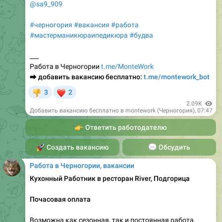
@sa9_909
#черногория
#вакансия
#работа
#мастерманикюраипедикюра
#будва
___
Работа в Черногории
t.me/MonteWork
⮕
добавить вакансию бесплатно:
t.me/montework_bot
❤
3
2
👎
2.09K
Добавить вакансию бесплатно в montework (Черногория)
,
07:47
👉
Ответить работодателю
🚀
Создать вакансию
💬
Обсудить
Работа в Черногории, вакансии
Кухонный Работник в ресторан River, Подгорица
Почасовая оплата
Возможна как сезонная, так и постоянная работа.