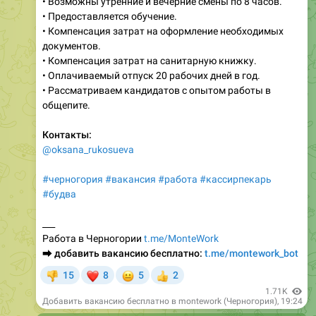
• Возможны утренние и вечерние смены по 8 часов.
• Предоставляется обучение.
• Компенсация затрат на оформление необходимых
документов.
• Компенсация затрат на санитарную книжку.
• Оплачиваемый отпуск 20 рабочих дней в год.
• Рассматриваем кандидатов с опытом работы в
общепите.
Контакты:
@oksana_rukosueva
#черногория
#вакансия
#работа
#кассирпекарь
#будва
___
Работа в Черногории
t.me/MonteWork
⮕
добавить вакансию бесплатно:
t.me/montework_bot
❤
😐
15
8
5
2
👎
👍
1.71K
Добавить вакансию бесплатно в montework (Черногория)
,
19:24