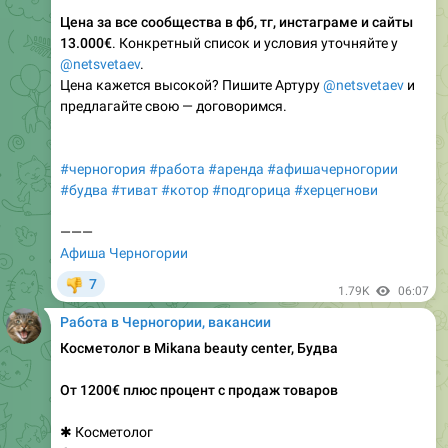
Цена за все сообщества в фб, тг, инстаграме и сайты
13.000€
. Конкретный список и условия уточняйте у
@netsvetaev
.
Цена кажется высокой? Пишите Артуру
@netsvetaev
и
предлагайте свою — договоримся.
#черногория
#работа
#аренда
#афишачерногории
#будва
#тиват
#котор
#подгорица
#херцегнови
———
Афиша Черногории
7
👎
1.79K
06:07
Работа в Черногории, вакансии
Косметолог в Mikana beauty center, Будва
От 1200€ плюс процент с продаж товаров
✱ Косметолог