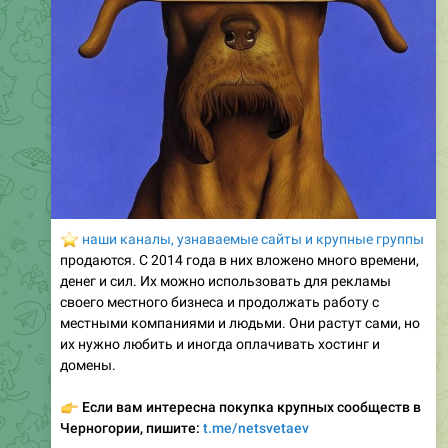
⭐️
наши каналы, узнаваемые сайты и крупные группы
продаются. С 2014 года в них вложено много времени,
денег и сил. Их можно использовать для рекламы
своего местного бизнеса и продолжать работу с
местными компаниями и людьми. Они растут сами, но
их нужно любить и иногда оплачивать хостинг и
домены.
👉
Если вам интересна покупка крупных сообществ в
Черногории, пишите:
t.me/netsvetaev