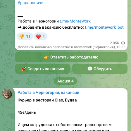
#радановичи
___
Работа в Черногории
t.me/MonteWork
⮕
добавить вакансию бесплатно:
t.me/montework_bot
❤
11
1
👎
2.05K
Добавить вакансию бесплатно в montework (Черногория)
,
19:35
👉
Ответить работодателю
🚀
Создать вакансию
💬
Обсудить
August 4
Работа в Черногории, вакансии
Курьер в ресторан Ciao, Будва
45€/день
Ищем сотрудника с собственным транспортным
средством (предпочтительно мопед, скутер или