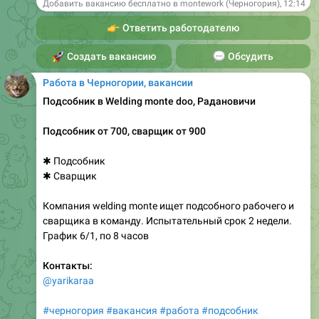
Добавить вакансию бесплатно в montework (Черногория)
,
12:14
👉
Ответить работодателю
🚀
Создать вакансию
💬
Обсудить
Работа в Черногории, вакансии
Подсобник в Welding monte doo, Радановичи
Подсобник от 700, сварщик от 900
✱ Подсобник
✱ Сварщик
Компания welding monte ищет подсобного рабочего и
сварщика в команду. Испытательный срок 2 недели.
График 6/1, по 8 часов
Контакты:
@yarikaraa
#черногория
#вакансия
#работа
#подсобник