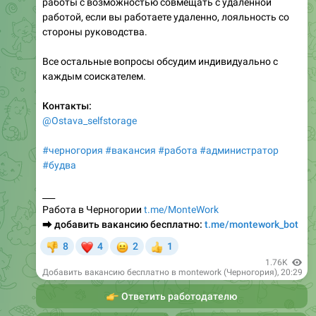
работы с возможностью совмещать с удаленной
работой, если вы работаете удаленно, лояльность со
стороны руководства.
Все остальные вопросы обсудим индивидуально с
каждым соискателем.
Контакты:
@Ostava_selfstorage
#черногория
#вакансия
#работа
#администратор
#будва
___
Работа в Черногории
t.me/MonteWork
⮕
добавить вакансию бесплатно:
t.me/montework_bot
❤
😐
8
4
2
1
👎
👍
1.76K
Добавить вакансию бесплатно в montework (Черногория)
,
20:29
👉
Ответить работодателю