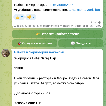
Работа в Черногории
t.me/MonteWork
⮕
добавить вакансию бесплатно:
t.me/montework_bot
2
2
👍
👎
1.6K
Добавить вакансию бесплатно в montework (Черногория)
,
13:03
👉
Ответить работодателю
🚀
Создать вакансию
💬
Обсудить
Работа в Черногории, вакансии
Уборщик в Hotel Saraj, Бар
1100€
В апарт-отель и ресторан в Добро Водах на сезон. Для
усиления штата. Август, возможно сентябрь.
Должность: горничная
Условия оплаты: