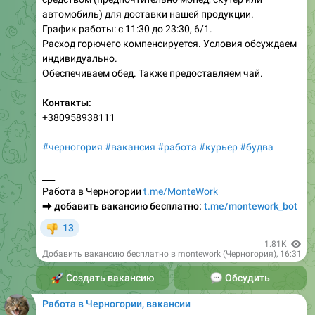
автомобиль) для доставки нашей продукции.
График работы: с 11:30 до 23:30, 6/1.
Расход горючего компенсируется. Условия обсуждаем
индивидуально.
Обеспечиваем обед. Также предоставляем чай.
Контакты:
+380958938111
#черногория
#вакансия
#работа
#курьер
#будва
___
Работа в Черногории
t.me/MonteWork
⮕
добавить вакансию бесплатно:
t.me/montework_bot
13
👎
1.81K
Добавить вакансию бесплатно в montework (Черногория)
,
16:31
🚀
Создать вакансию
💬
Обсудить
Работа в Черногории, вакансии