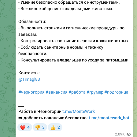
- Умение безопасно обращаться с инструментами.
- Вежливое общение с владельцами животных.
Обязанности:
- Выполнять стрижки и гигиенические процедуры по
заявкам.
- Контролировать состояние шерсти и кожи животных.
- Соблюдать санитарные нормы и технику
безопасности.
- Консультировать владельцев по уходу за питомцами.
Контакты:
@Timagl83
#черногория
#вакансия
#работа
#грумер
#подгорица
___
Работа в Черногории
t.me/MonteWork
⮕
добавить вакансию бесплатно:
t.me/montework_bot
❤
4
3
2
👎
👍
2.09K