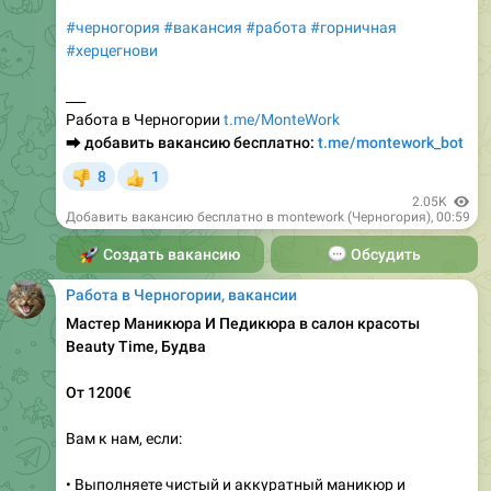
#черногория
#вакансия
#работа
#горничная
#херцегнови
___
Работа в Черногории
t.me/MonteWork
⮕
добавить вакансию бесплатно:
t.me/montework_bot
8
1
👎
👍
2.05K
Добавить вакансию бесплатно в montework (Черногория)
,
00:59
🚀
Создать вакансию
💬
Обсудить
Работа в Черногории, вакансии
Мастер Маникюра И Педикюра в салон красоты
Beauty Time, Будва
От 1200€
Вам к нам, если:
• Выполняете чистый и аккуратный маникюр и