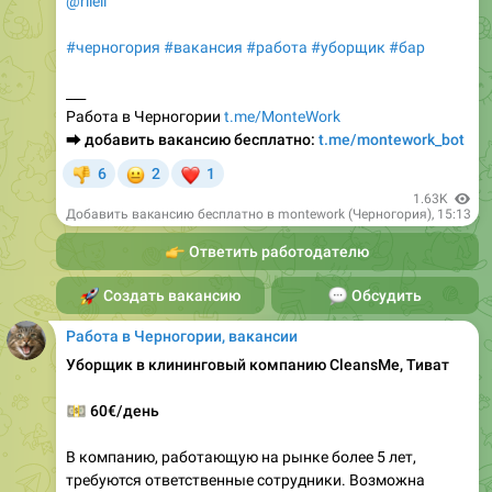
@rileil
#черногория
#вакансия
#работа
#уборщик
#бар
___
Работа в Черногории
t.me/MonteWork
⮕
добавить вакансию бесплатно:
t.me/montework_bot
😐
❤
6
2
1
👎
1.63K
Добавить вакансию бесплатно в montework (Черногория)
,
15:13
👉
Ответить работодателю
🚀
Создать вакансию
💬
Обсудить
Работа в Черногории, вакансии
Уборщик в клининговый компанию CleansMe, Тиват
💵
60€/день
В компанию, работающую на рынке более 5 лет,
требуются ответственные сотрудники. Возможна