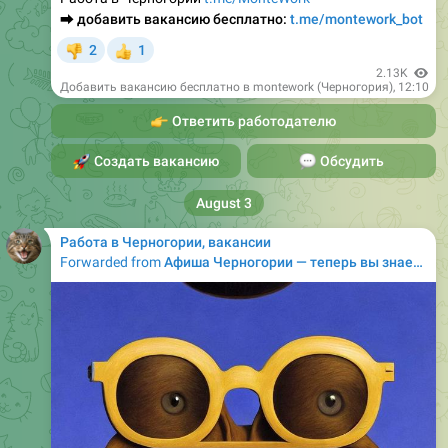
⮕
добавить вакансию бесплатно:
t.me/montework_bot
2
1
👎
👍
2.13K
Добавить вакансию бесплатно в montework (Черногория)
,
12:10
👉
Ответить работодателю
🚀
Создать вакансию
💬
Обсудить
August 3
Работа в Черногории, вакансии
Forwarded from
Афиша Черногории — теперь вы знаете, куда пойти! (новая афиша)