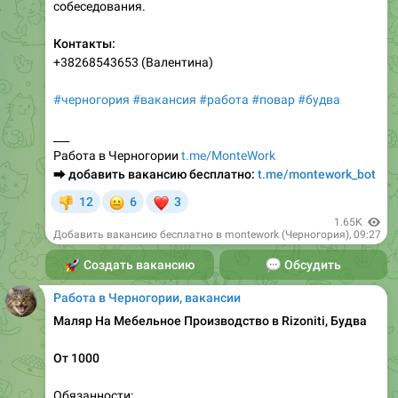
собеседования.
Контакты:
+38268543653 (Валентина)
#черногория
#вакансия
#работа
#повар
#будва
___
Работа в Черногории
t.me/MonteWork
⮕
добавить вакансию бесплатно:
t.me/montework_bot
😐
❤
12
6
3
👎
1.65K
Добавить вакансию бесплатно в montework (Черногория)
,
09:27
🚀
Создать вакансию
💬
Обсудить
Работа в Черногории, вакансии
Маляр На Мебельное Производство в Rizoniti, Будва
От 1000
Обязанности: