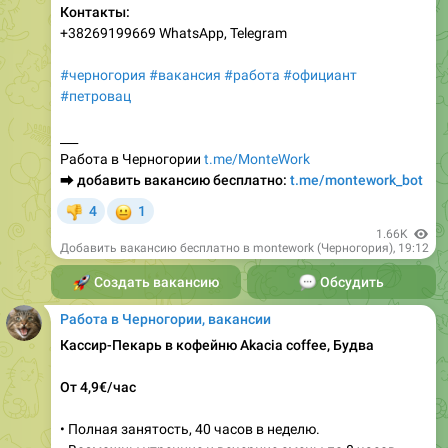
Контакты:
+38269199669 WhatsApp, Telegram
#черногория
#вакансия
#работа
#официант
#петровац
___
Работа в Черногории
t.me/MonteWork
⮕
добавить вакансию бесплатно:
t.me/montework_bot
😐
4
1
👎
1.66K
Добавить вакансию бесплатно в montework (Черногория)
,
19:12
🚀
Создать вакансию
💬
Обсудить
Работа в Черногории, вакансии
Кассир-Пекарь в кофейню Akacia coffee, Будва
От 4,9€/час
• Полная занятость, 40 часов в неделю.