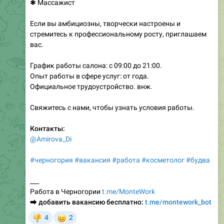
✱ Массажист
Если вы амбициозны, творчески настроены и
стремитесь к профессиональному росту, приглашаем
вас.
График работы салона: с 09:00 до 21:00.
Опыт работы в сфере услуг: от года.
Официальное трудоустройство. внж.
Свяжитесь с нами, чтобы узнать условия работы.
Контакты:
@Amirova_Di
#черногория
#вакансия
#работа
#косметолог
#будва
___
Работа в Черногории
t.me/MonteWork
⮕
добавить вакансию бесплатно:
t.me/montework_bot
😐
4
2
👎