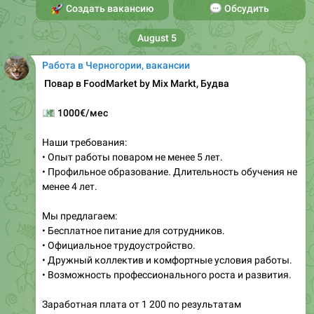
🚀
Создать вакансию
💬
Обсудить
August 5
Работа в Черногории, вакансии
‍ Повар в FoodMarket by Mix Markt, Будва
💶
1000€/мес
Наши требования:
• Опыт работы поваром не менее 5 лет.
• Профильное образование. Длительность обучения не
менее 4 лет.
Мы предлагаем:
• Бесплатное питание для сотрудников.
• Официальное трудоустройство.
• Дружный коллектив и комфортные условия работы.
• Возможность профессионального роста и развития.
Заработная плата от 1 200 по результатам