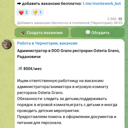
👎
2.56K
Добавить вакансию бесплатно в montework (Черногория)
,
08:03
🚀
Создать вакансию
💬
Обсудить
Работа в Черногории, вакансии
Администратор в DOO Grano рестроран Osteria Grano,
Радановичи
💶
800€/мес
Ищем ответственную работницу на вакансию
администратора/аниматора в игровую комнату
ресторана Osteria Grano.
Обязанности: следить за детьми,поддерживать
порядок в игровой комнате,играть с детьми и иногда
проводить детские мероприятия.
Предоставляем помочь в оформлении документов и
питание для персонала.
Контакты: