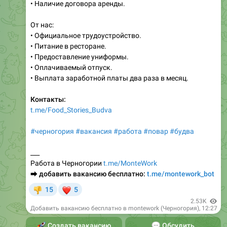
От нас:
• Официальное трудоустройство.
• Питание в ресторане.
• Предоставление униформы.
• Оплачиваемый отпуск.
• Выплата заработной платы два раза в месяц.
Контакты:
t.me/Food_Stories_Budva
#черногория
#вакансия
#работа
#повар
#будва
___
Работа в Черногории
t.me/MonteWork
⮕
добавить вакансию бесплатно:
t.me/montework_bot
❤
15
5
👎
2.53K
Добавить вакансию бесплатно в montework (Черногория)
,
12:27
🚀
Создать вакансию
💬
Обсудить
Работа в Черногории, вакансии