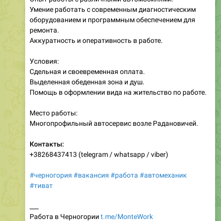
ремонта.
Аккуратность и оперативность в работе.
Условия:
Сдельная и своевременная оплата.
Выделенная обеденная зона и душ.
Помощь в оформлении вида на жительство по работе.
Место работы:
Многопрофильный автосервис возле Радановичей.
Контакты:
+38268437413 (telegram / whatsapp / viber)
#черногория
#вакансия
#работа
#автомеханик
#тиват
___
Работа в Черногории
t.me/MonteWork
⮕
добавить вакансию бесплатно:
t.me/montework_bot
❤
2
1