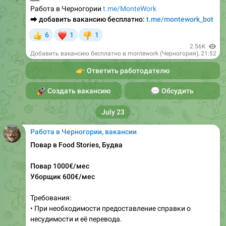
❤
6
1
1
👍
👎
2.56K
Добавить вакансию бесплатно в montework (Черногория)
,
21:52
👉
Ответить работодателю
🚀
Создать вакансию
💬
Обсудить
July 23
Работа в Черногории, вакансии
Повар в Food Stories, Будва
Повар 1000€/мес
Уборщик 600€/мес
Требования:
• При необходимости предоставление справки о
несудимости и её перевода.
• Наличие договора аренды.