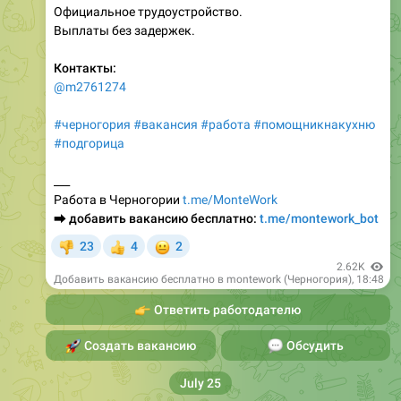
Контакты:
@m2761274
#черногория
#вакансия
#работа
#помощникнакухню
#подгорица
___
Работа в Черногории
t.me/MonteWork
⮕
добавить вакансию бесплатно:
t.me/montework_bot
😐
23
4
2
👎
👍
2.62K
Добавить вакансию бесплатно в montework (Черногория)
,
18:48
👉
Ответить работодателю
🚀
Создать вакансию
💬
Обсудить
July 25
Работа в Черногории, вакансии