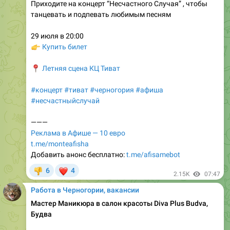
29 июля в 20:00
👉
Купить билет
📍
Летняя сцена КЦ Тиват
#концерт
#тиват
#черногория
#афиша
#несчастныйслучай
———
Реклама в Афише — 10 евро
t.me/monteafisha
Добавить анонс бесплатно:
t.me/afisamebot
❤
6
4
👎
2.15K
07:47
Работа в Черногории, вакансии
Мастер Маникюра в салон красоты Diva Plus Budva,
Будва
💵
50€/день