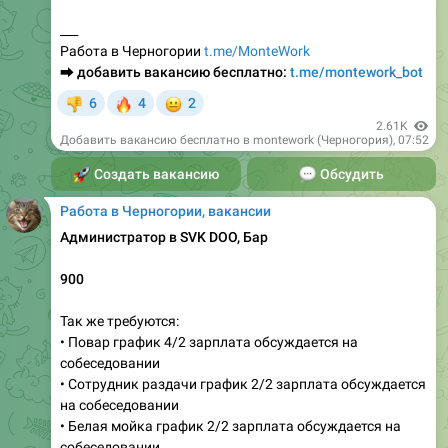
Работа в Черногории
t.me/MonteWork
⮕
добавить вакансию бесплатно:
t.me/montework_bot
🔥
😐
6
4
2
👎
2.61K
Добавить вакансию бесплатно в montework (Черногория)
,
07:52
🚀
Создать вакансию
💬
Обсудить
Работа в Черногории, вакансии
Администратор в SVK DOO, Бар
900
Так же требуются:
• Повар график 4/2 зарплата обсуждается на
собеседовании
• Сотрудник раздачи график 2/2 зарплата обсуждается
на собеседовании
• Белая мойка график 2/2 зарплата обсуждается на
собеседовании
Требования: