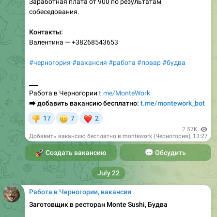
Контакты:
Валентина — +38268543653
#черногория
#вакансия
#работа
#повар
#будва
___
Работа в Черногории
t.me/MonteWork
⮕
добавить вакансию бесплатно:
t.me/montework_bot
😐
❤
17
7
2
👎
2.57K
Добавить вакансию бесплатно в montework (Черногория)
,
13:27
🚀
Создать вакансию
💬
Обсудить
July 22
Работа в Черногории, вакансии
Заготовщик в ресторан Monte Sushi, Будва
💶
800€/мес