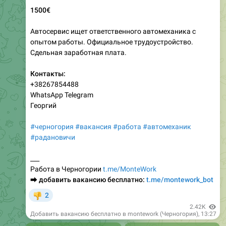
Автосервис ищет ответственного автомеханика с
опытом работы. Официальное трудоустройство.
Сдельная заработная плата.
Контакты:
+38267854488
WhatsApp Telegram
Георгий
#черногория
#вакансия
#работа
#автомеханик
#радановичи
___
Работа в Черногории
t.me/MonteWork
⮕
добавить вакансию бесплатно:
t.me/montework_bot
2
👎
2.42K
Добавить вакансию бесплатно в montework (Черногория)
,
13:27
🚀
Создать вакансию
💬
Обсудить