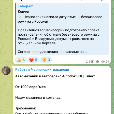
Ковчег
⚡️
Черногория назвала дату отмены безвизового
режима с Россией
Правительство Черногории подготовило проект
постановления об отмене безвизового режима с
Россией и Беларусью, документ размещен на
официальном портале.
Согласно предложению правительства,…
❤
6
5
3
👍
👎
2.66K
06:29
Работа в Черногории, вакансии
Автомеханик в автосервис Autodok DOO, Тиват
От 1000 евро/мес
Ищем механика в команду.
Требования:
Опыт работы с различными автомобилями.
Умение работать с современным диагностическим
оборудованием и программным обеспечением для