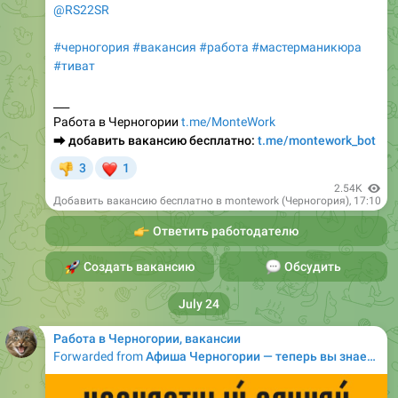
#черногория
#вакансия
#работа
#мастерманикюра
#тиват
___
Работа в Черногории
t.me/MonteWork
⮕
добавить вакансию бесплатно:
t.me/montework_bot
❤
3
1
👎
2.54K
Добавить вакансию бесплатно в montework (Черногория)
,
17:10
👉
Ответить работодателю
🚀
Создать вакансию
💬
Обсудить
July 24
Работа в Черногории, вакансии
Forwarded from
Афиша Черногории — теперь вы знаете, куда пойти! (новая афиша)