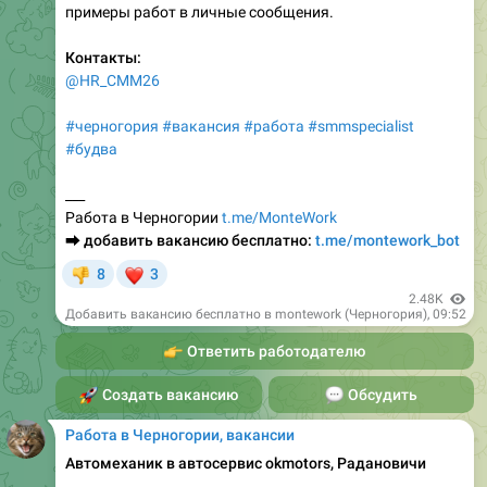
Контакты:
@HR_CMM26
#черногория
#вакансия
#работа
#smmspecialist
#будва
___
Работа в Черногории
t.me/MonteWork
⮕
добавить вакансию бесплатно:
t.me/montework_bot
❤
8
3
👎
2.48K
Добавить вакансию бесплатно в montework (Черногория)
,
09:52
👉
Ответить работодателю
🚀
Создать вакансию
💬
Обсудить
Работа в Черногории, вакансии
Автомеханик в автосервис оkmotors, Радановичи
1500€