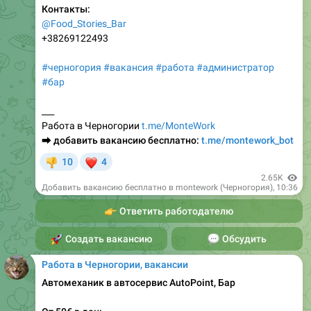
+38269122493
#черногория
#вакансия
#работа
#администратор
#бар
___
Работа в Черногории
t.me/MonteWork
⮕
добавить вакансию бесплатно:
t.me/montework_bot
❤
10
4
👎
2.65K
Добавить вакансию бесплатно в montework (Черногория)
,
10:36
👉
Ответить работодателю
🚀
Создать вакансию
💬
Обсудить
Работа в Черногории, вакансии
Автомеханик в автосервис AutoPoint, Бар
От 50€ в день