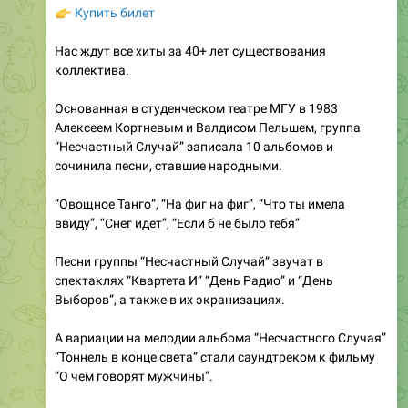
Нас ждут все хиты за 40+ лет существования
коллектива.
Основанная в студенческом театре МГУ в 1983
Алексеем Кортневым и Валдисом Пельшем, группа
“Несчастный Случай” записала 10 альбомов и
сочинила песни, ставшие народными.
“Овощное Танго”, “На фиг на фиг”, “Что ты имела
ввиду”, “Снег идет”, “Если б не было тебя”
Песни группы “Несчастный Случай” звучат в
спектаклях “Квартета И” “День Радио” и “День
Выборов”, а также в их экранизациях.
А вариации на мелодии альбома “Несчастного Случая”
“Тоннель в конце света” стали саундтреком к фильму
“О чем говорят мужчины”.
Приходите на концерт “Несчастного Случая” , чтобы
танцевать и подпевать любимым песням