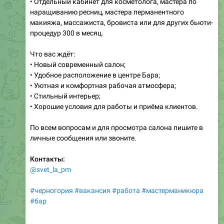
макияжа, массажиста, бровиста или для других бьюти-
процедур 300 в месяц.
Что вас ждёт:
• Новый современный салон;
• Удобное расположение в центре Бара;
• Уютная и комфортная рабочая атмосфера;
• Стильный интерьер;
• Хорошие условия для работы и приёма клиентов.
По всем вопросам и для просмотра салона пишите в
личные сообщения или звоните.
Контакты:
@svet_la_pm
#черногория
#вакансия
#работа
#мастерманикюра
#бар
___
Работа в Черногории
t.me/MonteWork
⮕
добавить вакансию бесплатно:
t.me/montework_bot