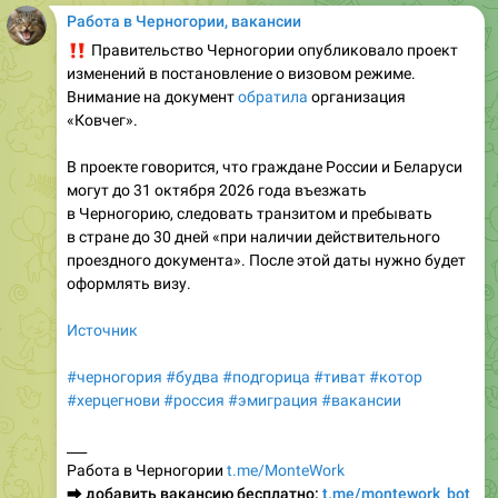
‼️
Правительство Черногории опубликовало проект
изменений в постановление о визовом режиме.
Внимание на документ
обратила
организация
«Ковчег».
В проекте говорится, что граждане России и Беларуси
могут до 31 октября 2026 года въезжать
в Черногорию, следовать транзитом и пребывать
в стране до 30 дней «при наличии действительного
проездного документа». После этой даты нужно будет
оформлять визу.
Источник
#черногория
#будва
#подгорица
#тиват
#котор
#херцегнови
#россия
#эмиграция
#вакансии
___
Работа в Черногории
t.me/MonteWork
⮕
добавить вакансию бесплатно:
t.me/montework_bot
Telegram