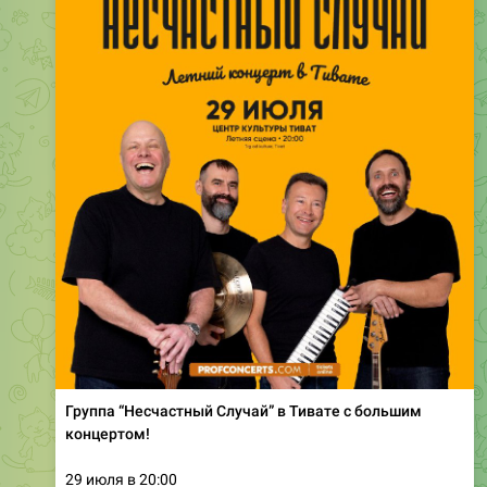
Группа “Несчастный Случай” в Тивате с большим
концертом!
29 июля в 20:00
👉
Купить билет