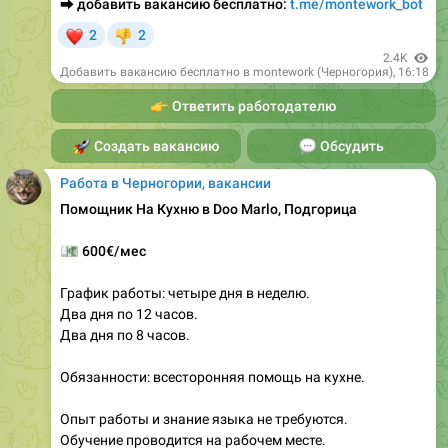
2.4K
Добавить вакансию бесплатно в montework (Черногория)
,
16:18
👉
Ответить работодателю
🚀
Создать вакансию
💬
Обсудить
Работа в Черногории, вакансии
Помощник На Кухню в Doo Marlo, Подгорица
💶
600€/мес
График работы: четыре дня в неделю.
Два дня по 12 часов.
Два дня по 8 часов.
Обязанности: всесторонняя помощь на кухне.
Опыт работы и знание языка не требуются.
Обучение проводится на рабочем месте.
Официальное трудоустройство.
Выплаты без задержек.