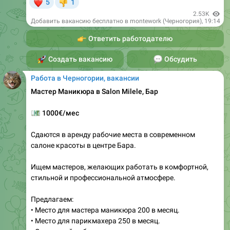
👉
Ответить работодателю
🚀
Создать вакансию
💬
Обсудить
Работа в Черногории, вакансии
Мастер Маникюра в Salon Milele, Бар
💶
1000€/мес
Сдаются в аренду рабочие места в современном
салоне красоты в центре Бара.
Ищем мастеров, желающих работать в комфортной,
стильной и профессиональной атмосфере.
Предлагаем:
• Место для мастера маникюра 200 в месяц.
• Место для парикмахера 250 в месяц.
• Отдельный кабинет для косметолога, мастера по
наращиванию ресниц, мастера перманентного