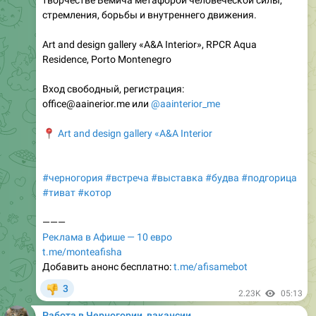
Art and design gallery «A&A Interior», RPCR Aqua
Residence, Porto Montenegro
Вход свободный, регистрация:
office@aainerior.me или
@aainterior_me
📍
Art and design gallery «A&A Interior
#черногория
#встреча
#выставка
#будва
#подгорица
#тиват
#котор
———
Реклама в Афише — 10 евро
t.me/monteafisha
Добавить анонс бесплатно:
t.me/afisamebot
3
👎
2.23K
05:13
Работа в Черногории, вакансии
Smm Specialist в CMMHOME SOLUTIONS, Будва