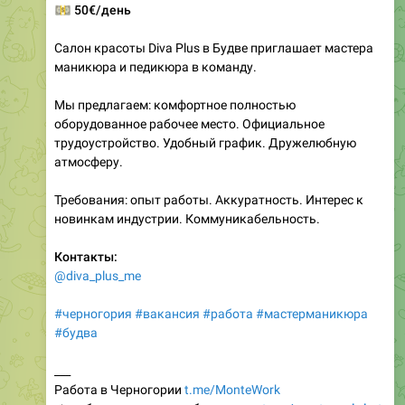
Салон красоты Diva Plus в Будве приглашает мастера
маникюра и педикюра в команду.
Мы предлагаем: комфортное полностью
оборудованное рабочее место. Официальное
трудоустройство. Удобный график. Дружелюбную
атмосферу.
Требования: опыт работы. Аккуратность. Интерес к
новинкам индустрии. Коммуникабельность.
Контакты:
@diva_plus_me
#черногория
#вакансия
#работа
#мастерманикюра
#будва
___
Работа в Черногории
t.me/MonteWork
⮕
добавить вакансию бесплатно:
t.me/montework_bot
❤
2
2
👎