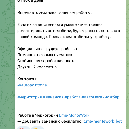
Ищем автомеханика с опытом работы.
Если вы ответственны и умеете качественно
ремонтировать автомобили, будем рады видеть вас в
нашей команде. Предлагаем стабильную работу.
Официальное трудоустройство.
Помощь с оформлением внж.
Стабильная заработная плата.
Дружный коллектив.
Контакты:
@Autopointmne
#черногория
#вакансия
#работа
#автомеханик
#бар
___
Работа в Черногории
t.me/MonteWork
⮕
добавить вакансию бесплатно:
t.me/montework_bot
❤
5
1
👎
2.53K
Добавить вакансию бесплатно в montework (Черногория)
,
19:14