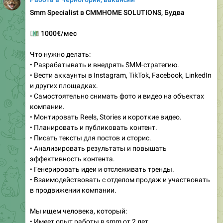
💶
1000€/мес
Что нужно делать:
• Разрабатывать и внедрять SMM-стратегию.
• Вести аккаунты в Instagram, TikTok, Facebook, LinkedIn
и других площадках.
• Самостоятельно снимать фото и видео на объектах
компании.
• Монтировать Reels, Stories и короткие видео.
• Планировать и публиковать контент.
• Писать тексты для постов и сторис.
• Анализировать результаты и повышать
эффективность контента.
• Генерировать идеи и отслеживать тренды.
• Взаимодействовать с отделом продаж и участвовать
в продвижении компании.
Мы ищем человека, который:
• Имеет опыт работы в smm от 2 лет.
• Умеет самостоятельно снимать и монтировать
контент.