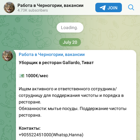
2.67K
Работа в Черногории, вакансии
Добавить вакансию бесплатно в montework (Черногория)
,
10:51
JOIN
4.73K subscribers
👉
Ответить работодателю
🚀
Создать вакансию
💬
Обсудить
Работа в Черногории, вакансии
Уборщик в ресторан Gallardo, Тиват
💶
1000€/мес
Ищем активного и ответственного сотрудника/
сотрудницу для поддержания чистоты и порядка в
ресторане.
Обязанности: мытье посуды. Поддержание чистоты
ресторана.
Контакты:
+905522451000(Whatsp,Hanna)
#черногория
#вакансия
#работа
#уборщик
#тиват