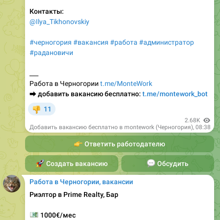
@Ilya_Tikhonovskiy
#черногория
#вакансия
#работа
#администратор
#радановичи
___
Работа в Черногории
t.me/MonteWork
⮕
добавить вакансию бесплатно:
t.me/montework_bot
11
👎
2.68K
Добавить вакансию бесплатно в montework (Черногория)
,
08:38
👉
Ответить работодателю
🚀
Создать вакансию
💬
Обсудить
Работа в Черногории, вакансии
Риэлтор в Prime Realty, Бар
💶
1000€/мес
Вакансия Риэлтор (Бар, Черногория)