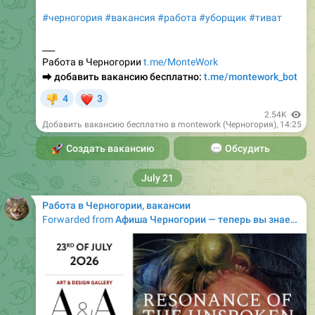
___
Работа в Черногории
t.me/MonteWork
⮕
добавить вакансию бесплатно:
t.me/montework_bot
❤
4
3
👎
2.54K
Добавить вакансию бесплатно в montework (Черногория)
,
14:25
🚀
Создать вакансию
💬
Обсудить
July 21
Работа в Черногории, вакансии
Forwarded from
Афиша Черногории — теперь вы знаете, куда пойти! (новая афиша)