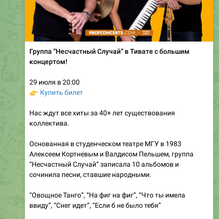
Группа “Несчастный Случай” в Тивате с большим
концертом!
29 июля в 20:00
👉
Купить билет
Нас ждут все хиты за 40+ лет существования
коллектива.
Основанная в студенческом театре МГУ в 1983
Алексеем Кортневым и Валдисом Пельшем, группа
“Несчастный Случай” записала 10 альбомов и
сочинила песни, ставшие народными.
“Овощное Танго”, “На фиг на фиг”, “Что ты имела
ввиду”, “Снег идет”, “Если б не было тебя”
Песни группы “Несчастный Случай” звучат в
спектаклях “Квартета И” “День Радио” и “День