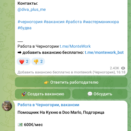
#черногория
#вакансия
#работа
#мастерманикюра
#будва
___
Работа в Черногории
t.me/MonteWork
⮕
добавить вакансию бесплатно:
t.me/montework_bot
❤
2
2
👎
2.43K
Добавить вакансию бесплатно в montework (Черногория)
,
16:18
👉
Ответить работодателю
🚀
Создать вакансию
💬
Обсудить
Работа в Черногории, вакансии
Помощник На Кухню в Doo Marlo, Подгорица
💶
600€/мес
График работы: четыре дня в неделю.
Два дня по 12 часов.