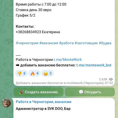
График 5/2
Контакты:
+38268834923 Екатерина
#черногория
#вакансия
#работа
#заготовщик
#будва
___
Работа в Черногории
t.me/MonteWork
⮕
добавить вакансию бесплатно:
t.me/montework_bot
🔥
😐
6
4
2
👎
2.63K
Добавить вакансию бесплатно в montework (Черногория)
,
07:52
🚀
Создать вакансию
💬
Обсудить
Работа в Черногории, вакансии
Администратор в SVK DOO, Бар
900