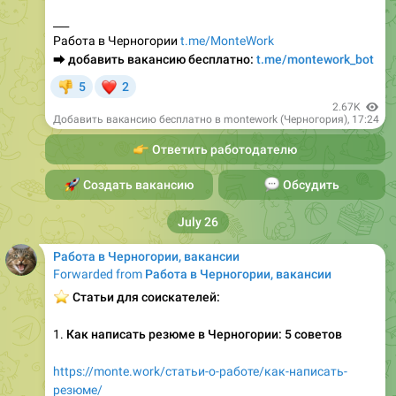
Работа в Черногории
t.me/MonteWork
⮕
добавить вакансию бесплатно:
t.me/montework_bot
❤
5
2
👎
2.67K
Добавить вакансию бесплатно в montework (Черногория)
,
17:24
👉
Ответить работодателю
🚀
Создать вакансию
💬
Обсудить
July 26
Работа в Черногории, вакансии
Forwarded from
Работа в Черногории, вакансии
⭐️
Статьи для соискателей:
1.
Как написать резюме в Черногории: 5 советов
https://monte.work/статьи-о-работе/как-написать-
резюме/