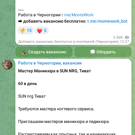
Работа в Черногории
t.me/MonteWork
⮕
добавить вакансию бесплатно:
t.me/montework_bot
❤
15
5
👎
2.56K
Добавить вакансию бесплатно в montework (Черногория)
,
12:27
🚀
Создать вакансию
💬
Обсудить
Работа в Черногории, вакансии
Мастер Маникюра в SUN NRG, Тиват
60 в день
SUN nrg Тиват
Требуются мастера ногтевого сервиса.
Приглашаем мастеров маникюра и педикюра.
Рассматриваем как опытных, так и начинающих
специалистов с хорошими навыками.