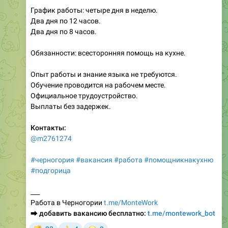
Два дня по 8 часов.
Обязанности: всесторонняя помощь на кухне.
Опыт работы и знание языка не требуются.
Обучение проводится на рабочем месте.
Официальное трудоустройство.
Выплаты без задержек.
Контакты:
@m2761274
#черногория
#вакансия
#работа
#помощникнакухню
#подгорица
___
Работа в Черногории
t.me/MonteWork
⮕
добавить вакансию бесплатно:
t.me/montework_bot
😐
23
4
2
👎
👍
2.66K
Добавить вакансию бесплатно в montework (Черногория)
,
18:48