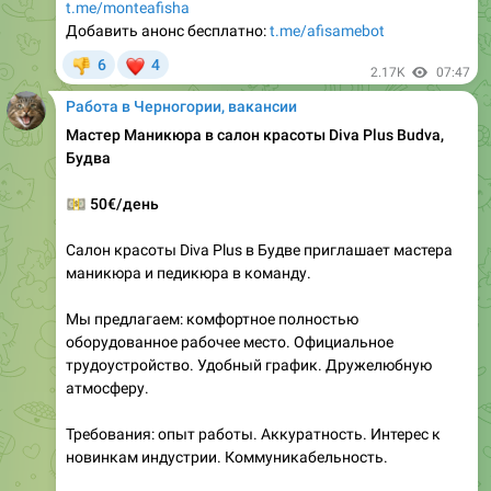
❤
6
4
👎
2.17K
07:47
Работа в Черногории, вакансии
Мастер Маникюра в салон красоты Diva Plus Budva,
Будва
💵
50€/день
Салон красоты Diva Plus в Будве приглашает мастера
маникюра и педикюра в команду.
Мы предлагаем: комфортное полностью
оборудованное рабочее место. Официальное
трудоустройство. Удобный график. Дружелюбную
атмосферу.
Требования: опыт работы. Аккуратность. Интерес к
новинкам индустрии. Коммуникабельность.
Контакты:
@diva_plus_me