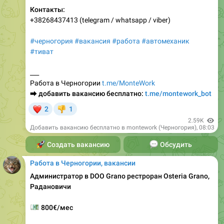
#черногория
#вакансия
#работа
#автомеханик
#тиват
___
Работа в Черногории
t.me/MonteWork
⮕
добавить вакансию бесплатно:
t.me/montework_bot
❤
2
1
👎
2.59K
Добавить вакансию бесплатно в montework (Черногория)
,
08:03
🚀
Создать вакансию
💬
Обсудить
Работа в Черногории, вакансии
Администратор в DOO Grano рестроран Osteria Grano,
Радановичи
💶
800€/мес
Ищем ответственную работницу на вакансию
администратора/аниматора в игровую комнату