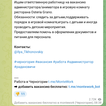
ресторана Osteria Grano.
Обязанности: следить за детьми,поддерживать
порядок в игровой комнате,играть с детьми и иногда
проводить детские мероприятия.
Предоставляем помочь в оформлении документов и
питание для персонала.
Контакты:
@Ilya_Tikhonovskiy
#черногория
#вакансия
#работа
#администратор
#радановичи
___
Работа в Черногории
t.me/MonteWork
⮕
добавить вакансию бесплатно:
t.me/montework_bot
11
👎
2.72K
Добавить вакансию бесплатно в montework (Черногория)
,
08:38
👉
Ответить работодателю