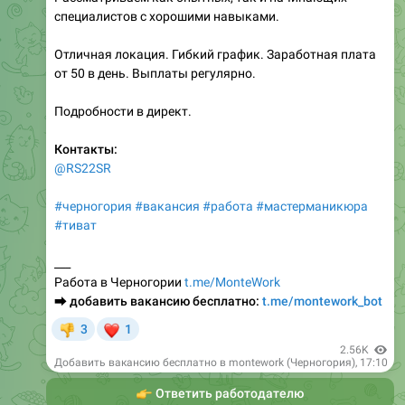
Отличная локация. Гибкий график. Заработная плата
от 50 в день. Выплаты регулярно.
Подробности в директ.
Контакты:
@RS22SR
#черногория
#вакансия
#работа
#мастерманикюра
#тиват
___
Работа в Черногории
t.me/MonteWork
⮕
добавить вакансию бесплатно:
t.me/montework_bot
❤
3
1
👎
2.56K
Добавить вакансию бесплатно в montework (Черногория)
,
17:10
👉
Ответить работодателю
🚀
Создать вакансию
💬
Обсудить