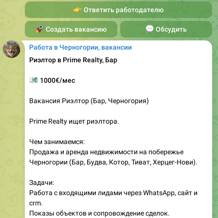
🚀
Создать вакансию
💬
Обсудить
Работа в Черногории, вакансии
Риэлтор в Prime Realty, Бар
💶
1000€/мес
Вакансия Риэлтор (Бар, Черногория)
Prime Realty ищет риэлтора.
Чем занимаемся:
Продажа и аренда недвижимости на побережье
Черногории (Бар, Будва, Котор, Тиват, Херцег-Нови).
Задачи:
Работа с входящими лидами через WhatsApp, сайт и
crm.
Показы объектов и сопровождение сделок.
Ведение русскоязычных и немецкоговорящих
клиентов.