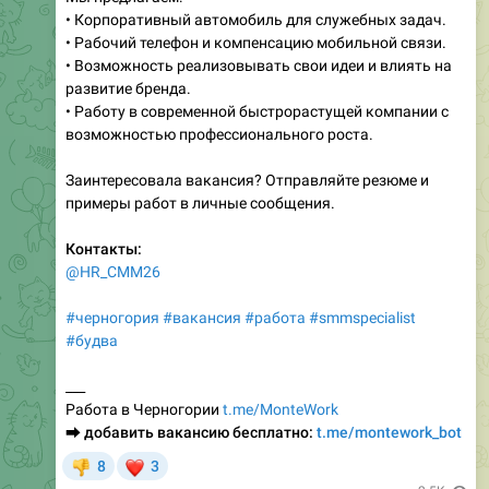
• Возможность реализовывать свои идеи и влиять на
развитие бренда.
• Работу в современной быстрорастущей компании с
возможностью профессионального роста.
Заинтересовала вакансия? Отправляйте резюме и
примеры работ в личные сообщения.
Контакты:
@HR_CMM26
#черногория
#вакансия
#работа
#smmspecialist
#будва
___
Работа в Черногории
t.me/MonteWork
⮕
добавить вакансию бесплатно:
t.me/montework_bot
❤
8
3
👎
2.5K
Добавить вакансию бесплатно в montework (Черногория)
,
09:52