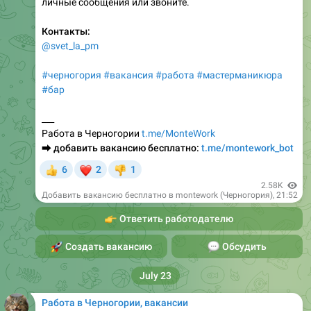
Контакты:
@svet_la_pm
#черногория
#вакансия
#работа
#мастерманикюра
#бар
___
Работа в Черногории
t.me/MonteWork
⮕
добавить вакансию бесплатно:
t.me/montework_bot
❤
6
2
1
👍
👎
2.58K
Добавить вакансию бесплатно в montework (Черногория)
,
21:52
👉
Ответить работодателю
🚀
Создать вакансию
💬
Обсудить
July 23
Работа в Черногории, вакансии
Повар в Food Stories, Будва