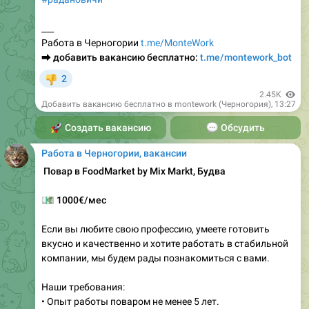
Работа в Черногории
t.me/MonteWork
⮕
добавить вакансию бесплатно:
t.me/montework_bot
2
👎
2.45K
Добавить вакансию бесплатно в montework (Черногория)
,
13:27
🚀
Создать вакансию
💬
Обсудить
Работа в Черногории, вакансии
‍ Повар в FoodMarket by Mix Markt, Будва
💶
1000€/мес
Если вы любите свою профессию, умеете готовить
вкусно и качественно и хотите работать в стабильной
компании, мы будем рады познакомиться с вами.
Наши требования:
• Опыт работы поваром не менее 5 лет.
• Профильное образование минимум 4 года.