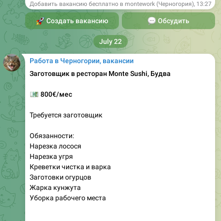
July 22
Работа в Черногории, вакансии
Заготовщик в ресторан Monte Sushi, Будва
💶
800€/мес
Требуется заготовщик
Обязанности:
Нарезка лосося
Нарезка угря
Креветки чистка и варка
Заготовки огурцов
Жарка кунжута
Уборка рабочего места
Время работы с 7:00 до 12:00
Ставка день 30 евро