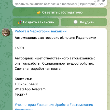
👉
Ответить работодателю
🚀
Создать вакансию
💬
Обсудить
Работа в Черногории, вакансии
Автомеханик в автосервис оkmotors, Радановичи
1500€
Автосервис ищет ответственного автомеханика с
опытом работы. Официальное трудоустройство.
Сдельная заработная плата.
Контакты:
+38267854488
WhatsApp Telegram
Георгий
#черногория
#вакансия
#работа
#автомеханик
#радановичи
___