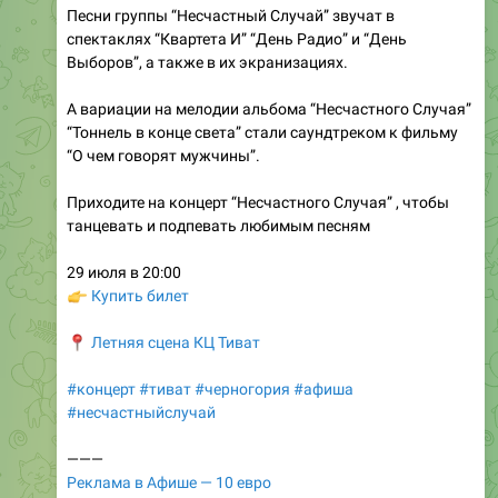
Выборов”, а также в их экранизациях.
А вариации на мелодии альбома “Несчастного Случая”
“Тоннель в конце света” стали саундтреком к фильму
“О чем говорят мужчины”.
Приходите на концерт “Несчастного Случая” , чтобы
танцевать и подпевать любимым песням
29 июля в 20:00
👉
Купить билет
📍
Летняя сцена КЦ Тиват
#концерт
#тиват
#черногория
#афиша
#несчастныйслучай
———
Реклама в Афише — 10 евро
t.me/monteafisha
Добавить анонс бесплатно:
t.me/afisamebot