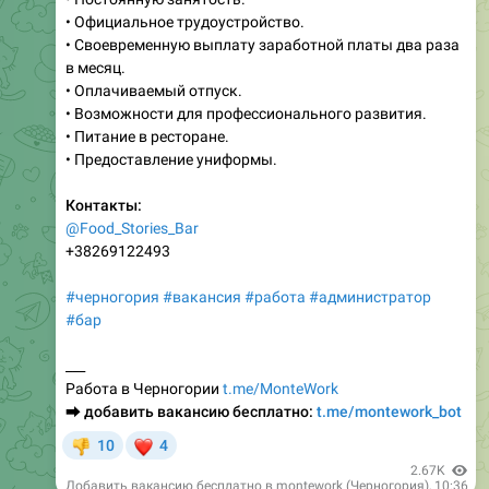
в месяц.
• Оплачиваемый отпуск.
• Возможности для профессионального развития.
• Питание в ресторане.
• Предоставление униформы.
Контакты:
@Food_Stories_Bar
+38269122493
#черногория
#вакансия
#работа
#администратор
#бар
___
Работа в Черногории
t.me/MonteWork
⮕
добавить вакансию бесплатно:
t.me/montework_bot
❤
10
4
👎
2.67K
Добавить вакансию бесплатно в montework (Черногория)
,
10:36
👉
Ответить работодателю