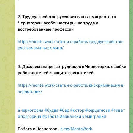
2.
Трудоустройство русскоязычных эмигрантов в
Черногории: особенности рынка труда и
востребованные профессии
https://monte.work/статьи-о-работе/трудоустройство-
русскоязычных-эмигр/
3.
Дискриминация сотрудников в Черногории: ошибки
работодателей и защита соискателей
https://monte.work/статьи-о-работе/дискриминация-в-
черногории/
#черногория
#будва
#бар
#котор
#херцегнови
#тиват
#подгорица
#работа
#вакансии
#эмиграция
___
Работа в Черногории
t.me/MonteWork
⮕
добавить вакансию бесплатно:
t.me/montework_bot
Работа в Черногории