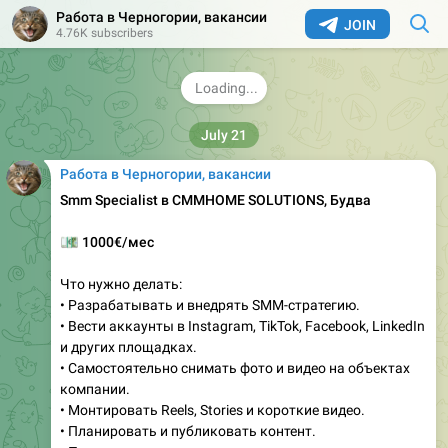
Работа в Черногории, вакансии
Реклама в Афише — 10 евро
JOIN
4.76K subscribers
t.me/monteafisha
Добавить анонс бесплатно:
t.me/afisamebot
3
👎
2.25K
05:13
Работа в Черногории, вакансии
Smm Specialist в CMMHOME SOLUTIONS, Будва
💶
1000€/мес
Что нужно делать:
• Разрабатывать и внедрять SMM-стратегию.
• Вести аккаунты в Instagram, TikTok, Facebook, LinkedIn
и других площадках.
• Самостоятельно снимать фото и видео на объектах
компании.
• Монтировать Reels, Stories и короткие видео.
• Планировать и публиковать контент.
• Писать тексты для постов и сторис.
• Анализировать результаты и повышать