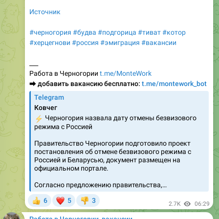
#черногория
#будва
#подгорица
#тиват
#котор
#херцегнови
#россия
#эмиграция
#вакансии
___
Работа в Черногории
t.me/MonteWork
⮕
добавить вакансию бесплатно:
t.me/montework_bot
Telegram
Ковчег
⚡️
Черногория назвала дату отмены безвизового
режима с Россией
Правительство Черногории подготовило проект
постановления об отмене безвизового режима с
Россией и Беларусью, документ размещен на
официальном портале.
Согласно предложению правительства,…
❤
6
5
3
👍
👎
2.7K
06:29
Работа в Черногории, вакансии
Автомеханик в автосервис Autodok DOO, Тиват