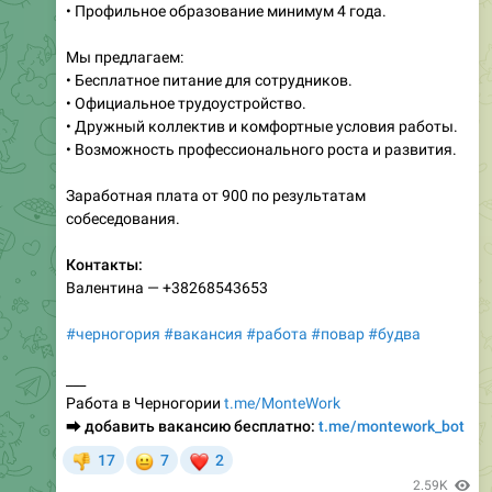
Мы предлагаем:
• Бесплатное питание для сотрудников.
• Официальное трудоустройство.
• Дружный коллектив и комфортные условия работы.
• Возможность профессионального роста и развития.
Заработная плата от 900 по результатам
собеседования.
Контакты:
Валентина — +38268543653
#черногория
#вакансия
#работа
#повар
#будва
___
Работа в Черногории
t.me/MonteWork
⮕
добавить вакансию бесплатно:
t.me/montework_bot
😐
❤
17
7
2
👎
2.59K
Добавить вакансию бесплатно в montework (Черногория)
,
13:27
🚀
Создать вакансию
💬
Обсудить