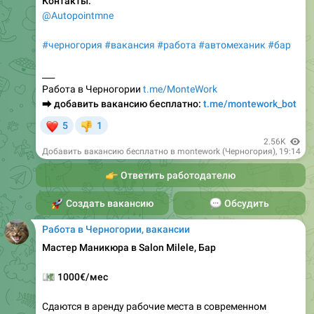
#черногория
#вакансия
#работа
#автомеханик
#бар
___
Работа в Черногории
t.me/MonteWork
⮕
добавить вакансию бесплатно:
t.me/montework_bot
❤
5
1
👎
2.56K
Добавить вакансию бесплатно в montework (Черногория)
,
19:14
👉
Ответить работодателю
🚀
Создать вакансию
💬
Обсудить
Работа в Черногории, вакансии
Мастер Маникюра в Salon Milele, Бар
💶
1000€/мес
Сдаются в аренду рабочие места в современном
салоне красоты в центре Бара.