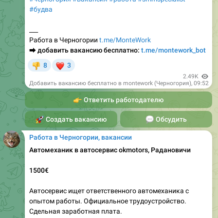
#будва
___
Работа в Черногории
t.me/MonteWork
⮕
добавить вакансию бесплатно:
t.me/montework_bot
❤
8
3
👎
2.49K
Добавить вакансию бесплатно в montework (Черногория)
,
09:52
👉
Ответить работодателю
🚀
Создать вакансию
💬
Обсудить
Работа в Черногории, вакансии
Автомеханик в автосервис оkmotors, Радановичи
1500€
Автосервис ищет ответственного автомеханика с
опытом работы. Официальное трудоустройство.
Сдельная заработная плата.