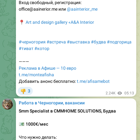
Вход свободный, регистрация:
office@aainerior.me или
@aainterior_me
📍
Art and design gallery «A&A Interior
#черногория
#встреча
#выставка
#будва
#подгорица
#тиват
#котор
———
Реклама в Афише — 10 евро
t.me/monteafisha
Добавить анонс бесплатно:
t.me/afisamebot
3
👎
2.24K
05:13
Работа в Черногории, вакансии
Smm Specialist в CMMHOME SOLUTIONS, Будва
💶
1000€/мес
Что нужно делать: