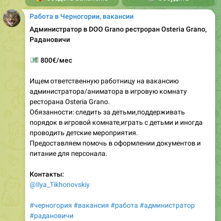
Работа в Черногории, вакансии
Администратор в DOO Grano рестроран Osteria Grano,
Радановичи
💶
800€/мес
Ищем ответственную работницу на вакансию
администратора/аниматора в игровую комнату
ресторана Osteria Grano.
Обязанности: следить за детьми,поддерживать
порядок в игровой комнате,играть с детьми и иногда
проводить детские мероприятия.
Предоставляем помочь в оформлении документов и
питание для персонала.
Контакты:
@Ilya_Tikhonovskiy
#черногория
#вакансия
#работа
#администратор
#радановичи