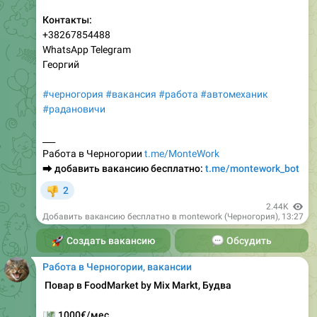
Контакты:
+38267854488
WhatsApp Telegram
Георгий
#черногория
#вакансия
#работа
#автомеханик
#радановичи
___
Работа в Черногории
t.me/MonteWork
⮕
добавить вакансию бесплатно:
t.me/montework_bot
2
👎
2.44K
Добавить вакансию бесплатно в montework (Черногория)
,
13:27
🚀
Создать вакансию
💬
Обсудить
Работа в Черногории, вакансии
‍ Повар в FoodMarket by Mix Markt, Будва
💶
1000€/мес