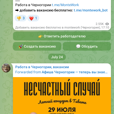
Работа в Черногории
t.me/MonteWork
⮕
добавить вакансию бесплатно:
t.me/montework_bot
❤
3
1
👎
2.55K
Добавить вакансию бесплатно в montework (Черногория)
,
17:10
👉
Ответить работодателю
🚀
Создать вакансию
💬
Обсудить
July 24
Работа в Черногории, вакансии
Forwarded from
Афиша Черногории — теперь вы знаете, куда пойти! (новая афиша)