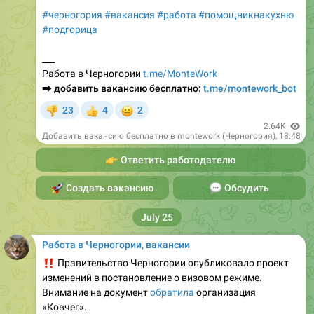
#черногория
#вакансия
#работа
#помощникнакухню
#подгорица
___
Работа в Черногории
t.me/MonteWork
⮕
добавить вакансию бесплатно:
t.me/montework_bot
😐
23
4
2
👎
👍
2.64K
Добавить вакансию бесплатно в montework (Черногория)
,
18:48
👉
Ответить работодателю
🚀
Создать вакансию
💬
Обсудить
July 25
Работа в Черногории, вакансии
‼️
Правительство Черногории опубликовало проект
изменений в постановление о визовом режиме.
Внимание на документ
обратила
организация
«Ковчег».