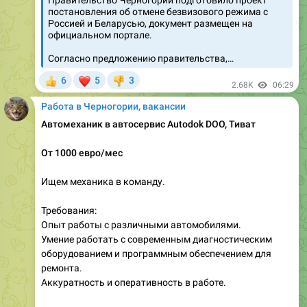
Правительство Черногории подготовило проект
постановления об отмене безвизового режима с
Россией и Беларусью, документ размещен на
официальном портале.
Согласно предложению правительства,…
❤
6
5
3
👍
👎
2.68K
06:29
Работа в Черногории, вакансии
Автомеханик в автосервис Autodok DOO, Тиват
От 1000 евро/мес
Ищем механика в команду.
Требования:
Опыт работы с различными автомобилями.
Умение работать с современным диагностическим
оборудованием и программным обеспечением для
ремонта.
Аккуратность и оперативность в работе.