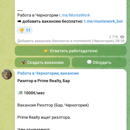
___
Работа в Черногории
t.me/MonteWork
⮕
добавить вакансию бесплатно:
t.me/montework_bot
11
👎
2.71K
Добавить вакансию бесплатно в montework (Черногория)
,
08:38
👉
Ответить работодателю
🚀
Создать вакансию
💬
Обсудить
Работа в Черногории, вакансии
Риэлтор в Prime Realty, Бар
💶
1000€/мес
Вакансия Риэлтор (Бар, Черногория)
Prime Realty ищет риэлтора.
Чем занимаемся: