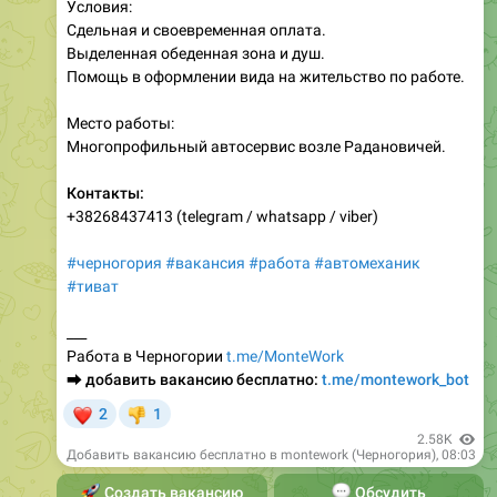
Условия:
Сдельная и своевременная оплата.
Выделенная обеденная зона и душ.
Помощь в оформлении вида на жительство по работе.
Место работы:
Многопрофильный автосервис возле Радановичей.
Контакты:
+38268437413 (telegram / whatsapp / viber)
#черногория
#вакансия
#работа
#автомеханик
#тиват
___
Работа в Черногории
t.me/MonteWork
⮕
добавить вакансию бесплатно:
t.me/montework_bot
❤
2
1
👎
2.58K
Добавить вакансию бесплатно в montework (Черногория)
,
08:03
🚀
Создать вакансию
💬
Обсудить