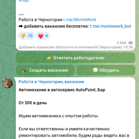
#бар
___
Работа в Черногории
t.me/MonteWork
⮕
добавить вакансию бесплатно:
t.me/montework_bot
❤
10
4
👎
2.66K
Добавить вакансию бесплатно в montework (Черногория)
,
10:36
👉
Ответить работодателю
🚀
Создать вакансию
💬
Обсудить
Работа в Черногории, вакансии
Автомеханик в автосервис AutoPoint, Бар
От 50€ в день
Ищем автомеханика с опытом работы.
Если вы ответственны и умеете качественно
ремонтировать автомобили, будем рады видеть вас в