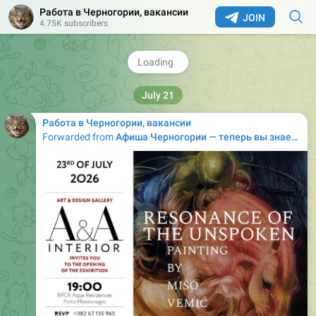
Работа в Черногории, вакансии
❤
4
3
👎
JOIN
4.75K subscribers
2.56K
Добавить вакансию бесплатно в montework (Черногория)
,
14:25
🚀
Создать вакансию
💬
Обсудить
July 21
Работа в Черногории, вакансии
Forwarded from
Афиша Черногории — теперь вы знаете, куда пойти! (новая афиша)