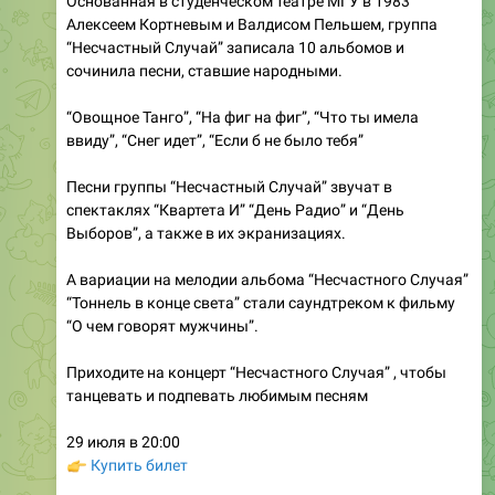
Основанная в студенческом театре МГУ в 1983
Алексеем Кортневым и Валдисом Пельшем, группа
“Несчастный Случай” записала 10 альбомов и
сочинила песни, ставшие народными.
“Овощное Танго”, “На фиг на фиг”, “Что ты имела
ввиду”, “Снег идет”, “Если б не было тебя”
Песни группы “Несчастный Случай” звучат в
спектаклях “Квартета И” “День Радио” и “День
Выборов”, а также в их экранизациях.
А вариации на мелодии альбома “Несчастного Случая”
“Тоннель в конце света” стали саундтреком к фильму
“О чем говорят мужчины”.
Приходите на концерт “Несчастного Случая” , чтобы
танцевать и подпевать любимым песням
29 июля в 20:00
👉
Купить билет