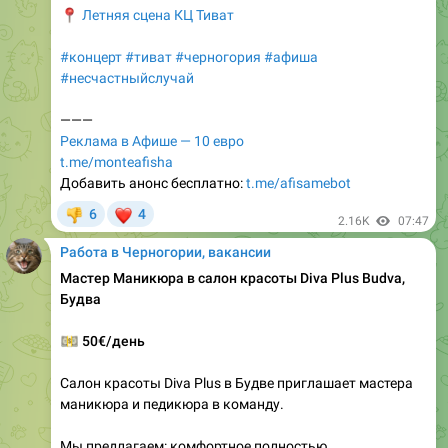
📍
Летняя сцена КЦ Тиват
#концерт
#тиват
#черногория
#афиша
#несчастныйслучай
———
Реклама в Афише — 10 евро
t.me/monteafisha
Добавить анонс бесплатно:
t.me/afisamebot
❤
6
4
👎
2.16K
07:47
Работа в Черногории, вакансии
Мастер Маникюра в салон красоты Diva Plus Budva,
Будва
💵
50€/день
Салон красоты Diva Plus в Будве приглашает мастера
маникюра и педикюра в команду.
Мы предлагаем: комфортное полностью