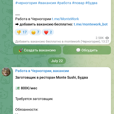
#черногория
#вакансия
#работа
#повар
#будва
___
Работа в Черногории
t.me/MonteWork
⮕
добавить вакансию бесплатно:
t.me/montework_bot
😐
❤
17
7
2
👎
2.58K
Добавить вакансию бесплатно в montework (Черногория)
,
13:27
🚀
Создать вакансию
💬
Обсудить
July 22
Работа в Черногории, вакансии
Заготовщик в ресторан Monte Sushi, Будва
💶
800€/мес
Требуется заготовщик
Обязанности: