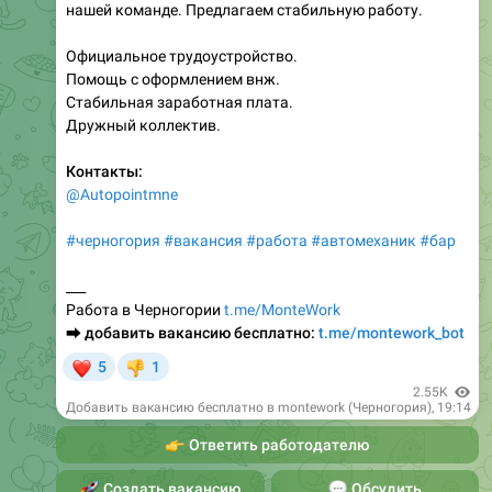
нашей команде. Предлагаем стабильную работу.
Официальное трудоустройство.
Помощь с оформлением внж.
Стабильная заработная плата.
Дружный коллектив.
Контакты:
@Autopointmne
#черногория
#вакансия
#работа
#автомеханик
#бар
___
Работа в Черногории
t.me/MonteWork
⮕
добавить вакансию бесплатно:
t.me/montework_bot
❤
5
1
👎
2.55K
Добавить вакансию бесплатно в montework (Черногория)
,
19:14
👉
Ответить работодателю
🚀
Создать вакансию
💬
Обсудить