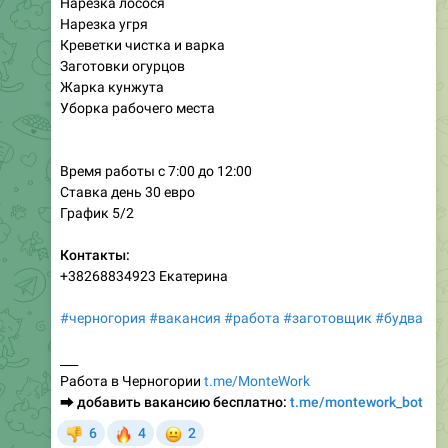
Нарезка лосося
Нарезка угря
Креветки чистка и варка
Заготовки огурцов
Жарка кунжута
Уборка рабочего места
Время работы с 7:00 до 12:00
Ставка день 30 евро
График 5/2
Контакты:
+38268834923 Екатерина
#черногория
#вакансия
#работа
#заготовщик
#будва
___
Работа в Черногории
t.me/MonteWork
⮕
добавить вакансию бесплатно:
t.me/montework_bot
🔥
😐
6
4
2
👎