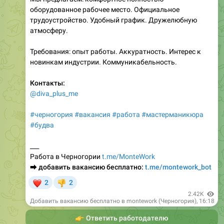
оборудованное рабочее место. Официальное
трудоустройство. Удобный график. Дружелюбную
атмосферу.
Требования: опыт работы. Аккуратность. Интерес к
новинкам индустрии. Коммуникабельность.
Контакты:
@diva_plus_me
#черногория
#вакансия
#работа
#мастерманикюра
#будва
___
Работа в Черногории
t.me/MonteWork
⮕
добавить вакансию бесплатно:
t.me/montework_bot
❤
2
2
👎
2.42K
Добавить вакансию бесплатно в montework (Черногория)
,
16:18
👉
Ответить работодателю