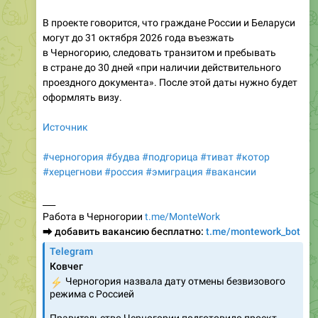
В проекте говорится, что граждане России и Беларуси
могут до 31 октября 2026 года въезжать
в Черногорию, следовать транзитом и пребывать
в стране до 30 дней «при наличии действительного
проездного документа». После этой даты нужно будет
оформлять визу.
Источник
#черногория
#будва
#подгорица
#тиват
#котор
#херцегнови
#россия
#эмиграция
#вакансии
___
Работа в Черногории
t.me/MonteWork
⮕
добавить вакансию бесплатно:
t.me/montework_bot
Telegram
Ковчег
⚡️
Черногория назвала дату отмены безвизового
режима с Россией