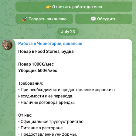
👉
Ответить работодателю
🚀
Создать вакансию
💬
Обсудить
July 23
Работа в Черногории, вакансии
Повар в Food Stories, Будва
Повар 1000€/мес
Уборщик 600€/мес
Требования:
• При необходимости предоставление справки о
несудимости и её перевода.
• Наличие договора аренды.
От нас:
• Официальное трудоустройство.
• Питание в ресторане.
• Предоставление униформы.