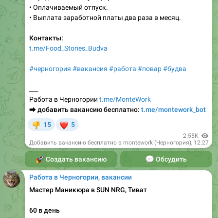
• Оплачиваемый отпуск.
• Выплата заработной платы два раза в месяц.
Контакты:
t.me/Food_Stories_Budva
#черногория
#вакансия
#работа
#повар
#будва
___
Работа в Черногории
t.me/MonteWork
⮕
добавить вакансию бесплатно:
t.me/montework_bot
❤
15
5
👎
2.55K
Добавить вакансию бесплатно в montework (Черногория)
,
12:27
🚀
Создать вакансию
💬
Обсудить
Работа в Черногории, вакансии
Мастер Маникюра в SUN NRG, Тиват
60 в день