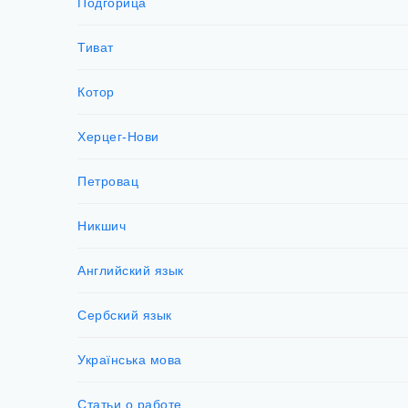
Подгорица
Тиват
Котор
Херцег-Нови
Петровац
Никшич
Английский язык
Сербский язык
Українська мова
Статьи о работе