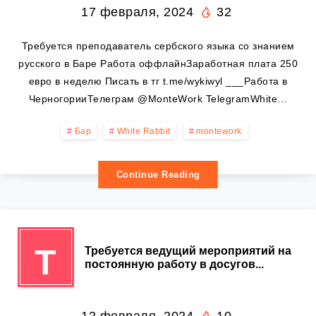
17 февраля, 2024
32
Требуется преподаватель сербского языка со знанием
русского в Баре Работа оффлайнЗаработная плата 250
евро в неделю Писать в тг t.me/wykiwyl ___Работа в
ЧерногорииТелеграм @MonteWork TelegramWhite…
Бар
White Rabbit
montework
Continue Reading
Т
Требуется ведущий мероприятий на
постоянную работу в досугов...