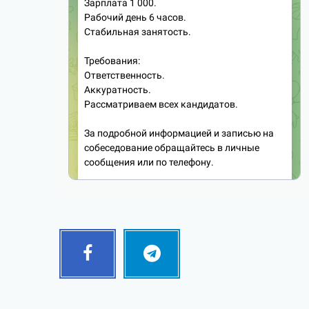
Facebook
Telegram
Follow
Follow
me!
me!