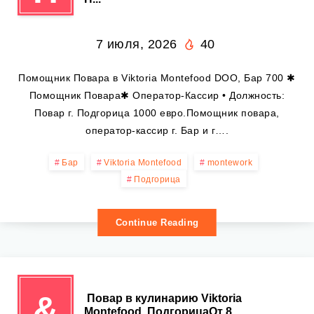
7 июля, 2026
40
Помощник Повара в Viktoria Montefood DOO, Бар 700 ✱
Помощник Повара✱ Оператор-Кассир • Должность:
Повар г. Подгорица 1000 евро.Помощник повара,
оператор-кассир г. Бар и г….
Бар
Viktoria Montefood
montework
Подгорица
Continue Reading
&
‍ Повар в кулинарию Viktoria
Montefood, ПодгорицаОт 8...