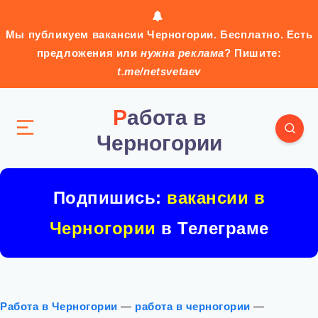
Мы публикуем вакансии Черногории. Бесплатно. Есть
предложения или
нужна реклама
? Пишите:
t.me/netsvetaev
Работа в
Черногории
Подпишись:
вакансии в
Черногории
в Телеграме
Работа в Черногории
—
работа в черногории
—