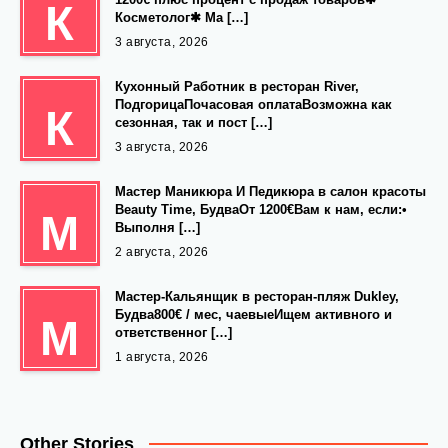
К
Косметолог✱ Ма […]
3 августа, 2026
Кухонный Работник в ресторан River,
ПодгорицаПочасовая оплатаВозможна как
К
сезонная, так и пост […]
3 августа, 2026
Мастер Маникюра И Педикюра в салон красоты
Beauty Time, БудваОт 1200€Вам к нам, если:•
М
Выполня […]
2 августа, 2026
Мастер-Кальянщик в ресторан-пляж Dukley,
Будва800€ / мес, чаевыеИщем активного и
М
ответственног […]
1 августа, 2026
Other Stories