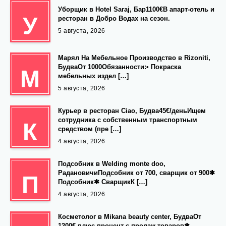
Уборщик в Hotel Saraj, Бар1100€В апарт-отель и
У
ресторан в Добро Водах на сезон.
5 августа, 2026
Марял На Мебельное Производство в Rizoniti,
БудваОт 1000Обязанности:• Покраска
М
мебельных издел […]
5 августа, 2026
Курьер в ресторан Ciao, Будва45€/деньИщем
сотрудника с собственным транспортным
К
средством (пре […]
4 августа, 2026
Подсобник в Welding monte doo,
РадановичиПодсобник от 700, сварщик от 900✱
П
Подсобник✱ СварщикК […]
4 августа, 2026
Косметолог в Mikana beauty center, БудваОт
1200€ плюс процент с продаж товаров✱