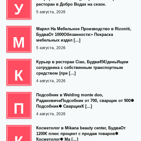
У
ресторан в Добро Водах на сезон.
5 августа, 2026
Марял На Мебельное Производство в Rizoniti,
БудваОт 1000Обязанности:• Покраска
М
мебельных издел […]
5 августа, 2026
Курьер в ресторан Ciao, Будва45€/деньИщем
сотрудника с собственным транспортным
К
средством (пре […]
4 августа, 2026
Подсобник в Welding monte doo,
РадановичиПодсобник от 700, сварщик от 900✱
П
Подсобник✱ СварщикК […]
4 августа, 2026
Косметолог в Mikana beauty center, БудваОт
1200€ плюс процент с продаж товаров✱
Косметолог✱ Ма […]