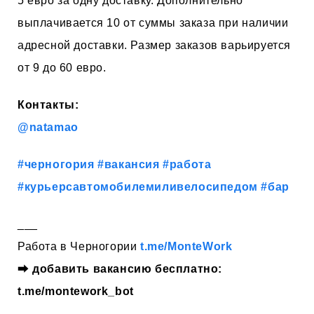
5 евро за одну доставку. Дополнительно
выплачивается 10 от суммы заказа при наличии
адресной доставки. Размер заказов варьируется
от 9 до 60 евро.
Контакты:
@natamao
#черногория
#вакансия
#работа
#курьерсавтомобилемиливелосипедом
#бар
___
Работа в Черногории
t.me/MonteWork
⮕
добавить вакансию бесплатно:
t.me/montework_bot