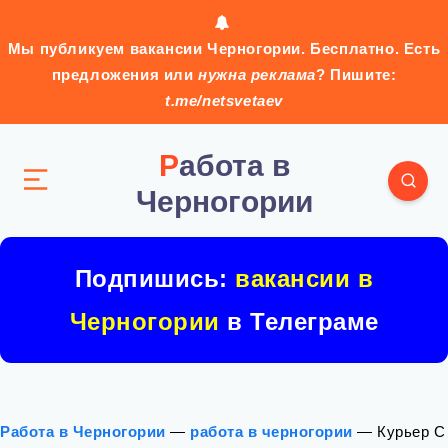
Мы публикуем вакансии Черногории. Бесплатно. Есть
предложения или
нужна реклама
? Пишите:
t.me/netsvetaev
Работа в
Черногории
Подпишись:
вакансии в
Черногории
в Телеграме
Работа в Черногории
—
работа в черногории
—
Курьер С