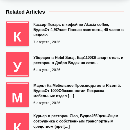
Related Articles
Кассир-Пекарь в кофейню Akacia coffee,
БудваОт 4,9€/час• Полная занятость, 40 часов в
К
неделю.
7 августа, 2026
Уборщик в Hotel Saraj, Бар1100€В апарт-отель и
У
ресторан в Добро Водах на сезон.
5 августа, 2026
Марял На Мебельное Производство в Rizoniti,
БудваОт 1000Обязанности:• Покраска
М
мебельных издел […]
5 августа, 2026
Курьер в ресторан Ciao, Будва45€/деньИщем
сотрудника с собственным транспортным
К
средством (пре […]