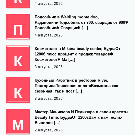
4 августа, 2026
Подсобник в Welding monte doo,
РадановичиПодсобник от 700, сварщик от 900✱
П
Подсобник✱ СварщикК […]
4 августа, 2026
Косметолог в Mikana beauty center, БудваОт
1200€ плюс процент с продаж товаров✱
К
Косметолог✱ Ма […]
3 августа, 2026
Кухонный Работник в ресторан River,
ПодгорицаПочасовая оплатаВозможна как
К
сезонная, так и пост […]
3 августа, 2026
Мастер Маникюра И Педикюра в салон красоты
Beauty Time, БудваОт 1200€Вам к нам, если:•
М
Выполня […]
2 августа, 2026