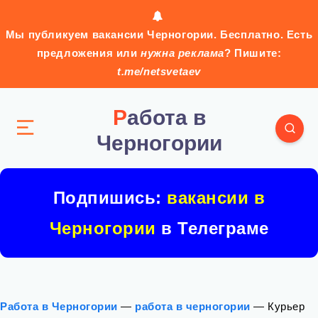
Мы публикуем вакансии Черногории. Бесплатно. Есть
предложения или
нужна реклама
? Пишите:
t.me/netsvetaev
Работа в
Черногории
Подпишись:
вакансии в
Черногории
в Телеграме
Работа в Черногории
—
работа в черногории
—
Курьер