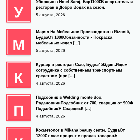
Уборщик в Hotel Saraj, Бар1100€В апарт-отель и
У
ресторан в Добро Водах на сезон.
5 августа, 2026
Марял На Мебельное Производство в Rizoniti,
БудваОт 1000Обязанности:• Покраска
М
мебельных издел […]
5 августа, 2026
Курьер в ресторан Ciao, Будва45€/деньИщем
сотрудника с собственным транспортным
К
средством (пре […]
4 августа, 2026
Подсобник в Welding monte doo,
РадановичиПодсобник от 700, сварщик от 900✱
П
Подсобник✱ СварщикК […]
4 августа, 2026
Косметолог в Mikana beauty center, БудваОт
1200€ плюс процент с продаж товаров✱