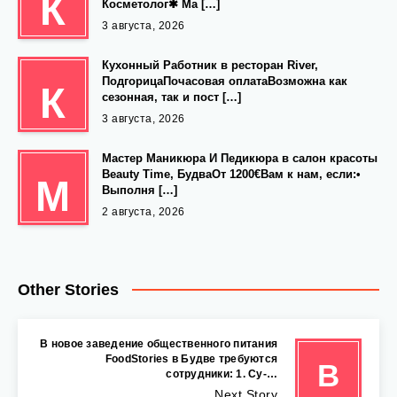
К
Косметолог✱ Ма […]
3 августа, 2026
Кухонный Работник в ресторан River,
ПодгорицаПочасовая оплатаВозможна как
К
сезонная, так и пост […]
3 августа, 2026
Мастер Маникюра И Педикюра в салон красоты
Beauty Time, БудваОт 1200€Вам к нам, если:•
М
Выполня […]
2 августа, 2026
Other Stories
B новое заведение общественного питания
FoodStories в Будве требуются
B
сотрудники: 1. Су-…
Next Story