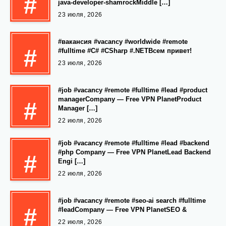
#
java-developer-shamrockMiddle […]
23 июля, 2026
#вакансия #vacancy #worldwide #remote
#
#fulltime #C# #CSharp #.NETВсем привет!
23 июля, 2026
#job #vacancy #remote #fulltime #lead #product
managerCompany — Free VPN PlanetProduct
#
Manager […]
22 июля, 2026
#job #vacancy #remote #fulltime #lead #backend
#php Company — Free VPN PlanetLead Backend
#
Engi […]
22 июля, 2026
#job #vacancy #remote #seo-ai search #fulltime
#
#leadCompany — Free VPN PlanetSEO &
22 июля, 2026