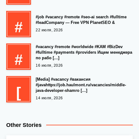
#job #vacancy #remote #seo-ai search #fulltime
#
#leadCompany — Free VPN PlanetSEO &
22 июля, 2026
#vacancy #remote #worldwide #KAM #BizDev
#fulltime #payments #providers Ищем менеджера
#
по рабо […]
16 июля, 2026
[Media] #vacancy #вакансия
#javahttps://job.haulmont.ru/vacancies/middle-
[
java-developer-shamro […]
14 июля, 2026
Other Stories