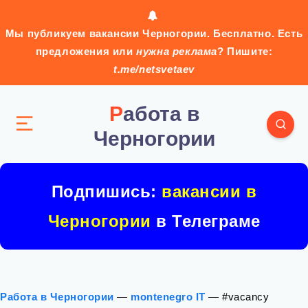
Мы публикуем вакансии Черногории. Бесплатно. Есть
предложения или
нужна реклама
? Пишите:
t.me/netsvetaev
Работа в
Черногории
Подпишись:
вакансии в
Черногории
в Телеграме
Работа в Черногории
—
montenegro IT
—
#vacancy