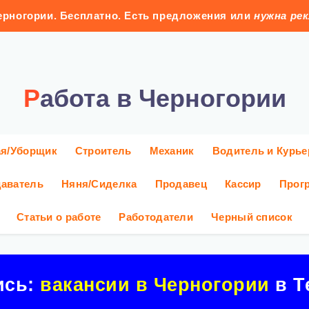
рногории. Бесплатно. Есть предложения или
нужна ре
Работа в Черногории
ая/Уборщик
Строитель
Механик
Водитель и Курье
аватель
Няня/Сиделка
Продавец
Кассир
Прог
Статьи о работе
Работодатели
Черный список
ись:
вакансии в Черногории
в Т