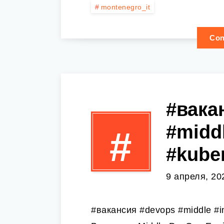
montenegro_it
Con
#вака
#middl
#
#kuber
9 апреля, 20
#вакансия #devops #middle #in