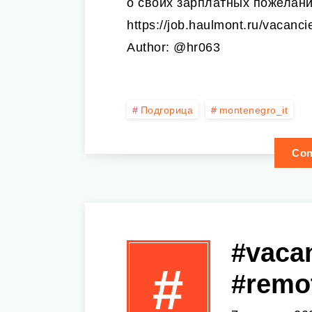
о своих зарплатных пожелания
https://job.haulmont.ru/vaca
Author: @hr063
Подгорица
montenegro_it
Con
#vacan
#
#remo