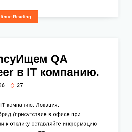
tinue Reading
ncyИщем QA
eer в IT компанию.
26
27
IT компанию. Локация:
рид (присутствие в офисе при
ии к отклику оставляйте информацию