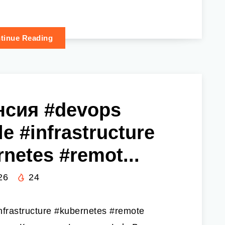
tinue Reading
нсия #devops
e #infrastructure
netes #remot...
26
24
frastructure #kubernetes #remote