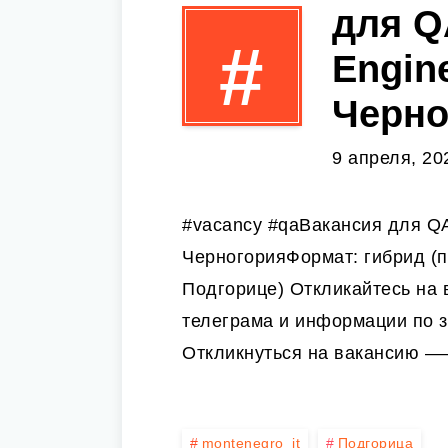
для Q
#
Engin
Черно
9 апреля, 20
#vacancy #qaВакансия для QA
ЧерногорияФормат: гибрид (п
Подгорице) Откликайтесь на 
телеграма и информации по 
Откликнуться на вакансию 
montenegro_it
Подгорица