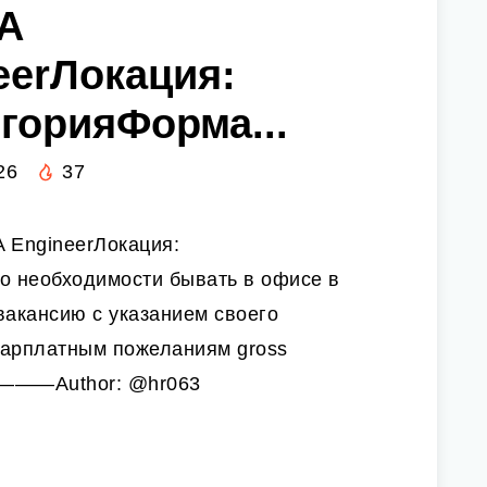
A
eerЛокация:
горияФорма...
26
37
 EngineerЛокация:
о необходимости бывать в офисе в
вакансию с указанием своего
зарплатным пожеланиям gross
————Author: @hr063