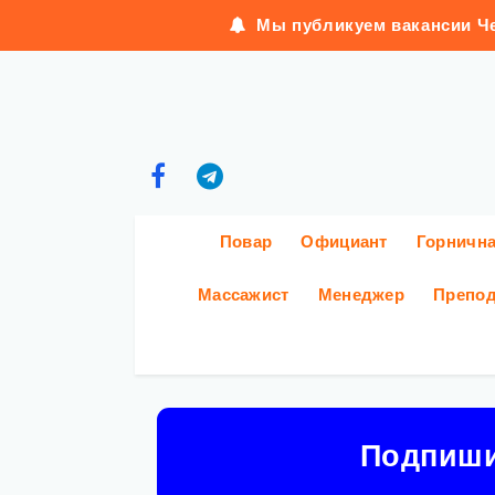
Мы публикуем вакансии Че
Повар
Официант
Горничн
Массажист
Менеджер
Препод
Подпиш