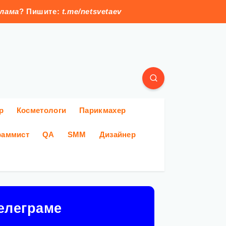
клама
? Пишите:
t.me/netsvetaev
р
Косметологи
Парикмахер
раммист
QA
SMM
Дизайнер
елеграме