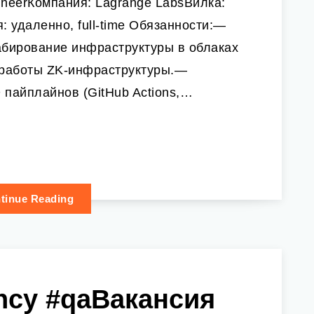
ineerКомпания: Lagrange LabsВилка:
: удаленно, full-time Обязанности:—
бирование инфраструктуры в облаках
 работы ZK-инфраструктуры.—
 пайплайнов (GitHub Actions,…
tinue Reading
ncy #qaВакансия