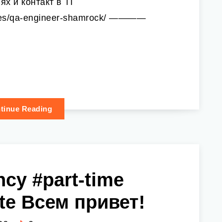
х и контакт в ТГ
ncies/qa-engineer-shamrock/ ————
tinue Reading
cy #part-time
te Всем привет!