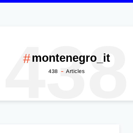
438
montenegro_it
438
Articles