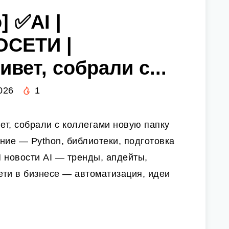
] ✅AI |
ОСЕТИ |
вет, собрали с...
026
1
т, собрали с коллегами новую папку
ние — Python, библиотеки, подготовка
 новости AI — тренды, апдейты,
ти в бизнесе — автоматизация, идеи