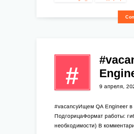
Con
#vaca
#
Engin
9 апреля, 20
#vacancyИщем QA Engineer в 
ПодгорицаФормат работы: гиб
необходимости) В комментар