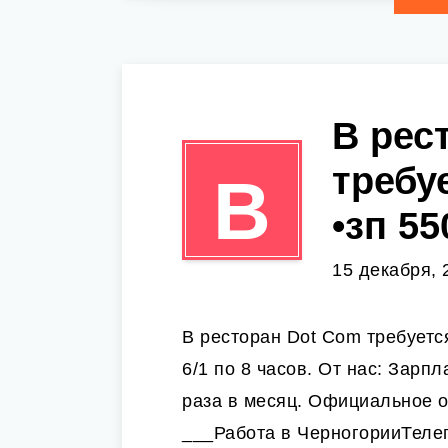
В рес
требу
В
•зп 55
15 декабря, 
В ресторан Dot Com требуетс
6/1 по 8 часов. От нас: Зарп
раза в месяц. Официальное 
___Работа в ЧерногорииТел