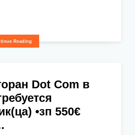
tinue Reading
торан Dot Com в
требуется
к(ца) •зп 550€
.