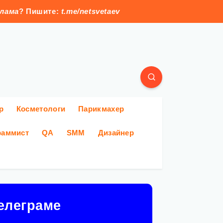
клама
? Пишите:
t.me/netsvetaev
р
Косметологи
Парикмахер
раммист
QA
SMM
Дизайнер
елеграме