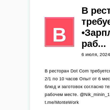
В рес
требу
В
•Зарп
раб...
6 июля, 2024
В ресторан Dot Com требуетс
2/1 по 10 часов Опыт от 6 м
блюд и заготовок согласно те
рабочем месте. @Nik_minin_
t.me/MonteWork