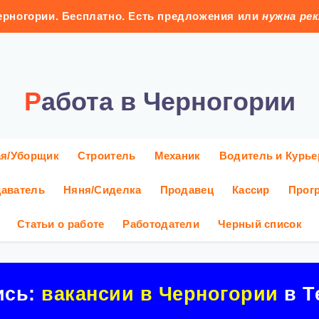
рногории. Бесплатно. Есть предложения или
нужна ре
Работа в Черногории
ая/Уборщик
Строитель
Механик
Водитель и Курье
аватель
Няня/Сиделка
Продавец
Кассир
Прог
Статьи о работе
Работодатели
Черный список
ись:
вакансии в Черногории
в Т