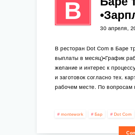
Баре 
В
•Зарпл
30 апреля, 2
В ресторан Dot Com в Баре т
выплаты в месяц)•График раб
желание и интерес к процесс
и заготовок согласно тех. ка
рабочем месте. По вопросам
montework
Бар
Dot Com
Con