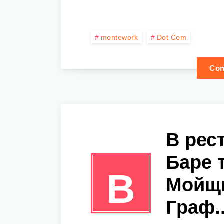
montework
Dot Com
Con
В рес
Баре 
В
Мойщи
Граф..