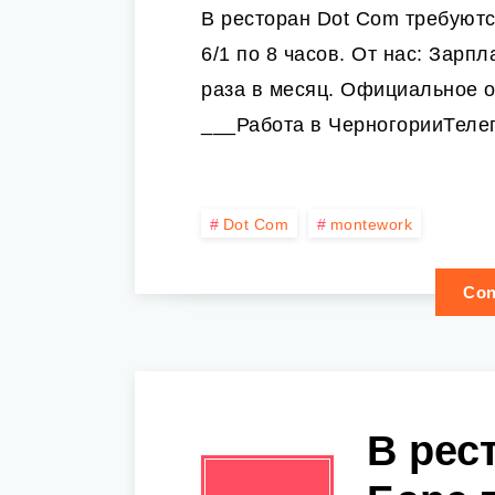
В ресторан Dot Com требуютс
6/1 по 8 часов. От нас: Зарп
раза в месяц. Официальное 
___Работа в ЧерногорииТеле
Dot Com
montework
Con
В рес