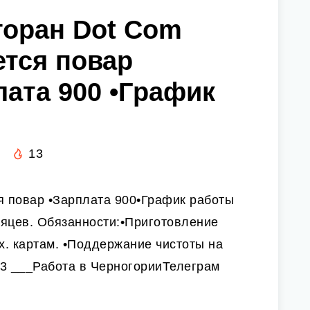
торан Dot Com
ется повар
лата 900 •График
13
я повар •Зарплата 900•График работы
есяцев. Обязанности:•Приготовление
х. картам. •Поддержание чистоты на
13 ___Работа в ЧерногорииТелеграм