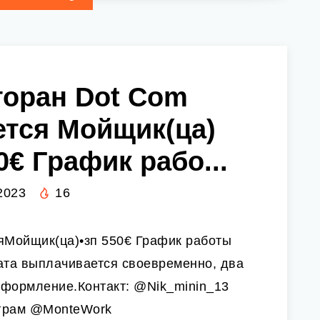
торан Dot Com
ется Мойщик(ца)
0€ График рабо...
2023
16
яМойщик(ца)•зп 550€ График работы
лата выплачивается своевременно, два
оформление.Контакт: @Nik_minin_13
еграм @MonteWork