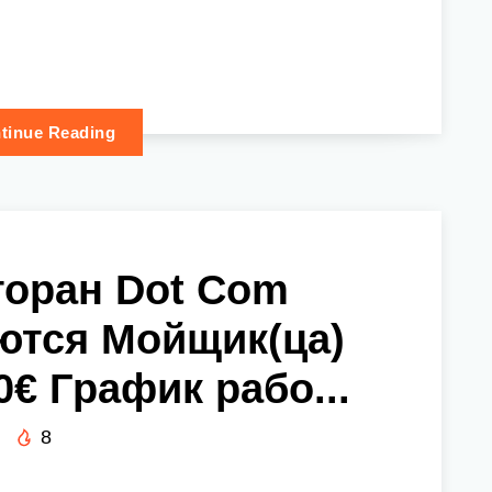
tinue Reading
торан Dot Com
ются Мойщик(ца)
0€ График рабо...
8