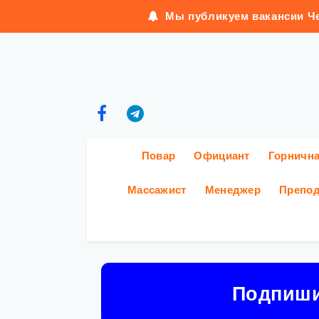
Мы публикуем вакансии Че
Повар
Официант
Горничн
Массажист
Менеджер
Препод
Подпиш