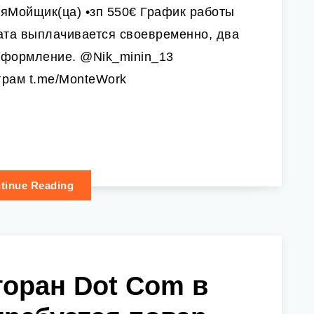
яМойщик(ца) •зп 550€ График работы
лата выплачивается своевременно, два
оформление. @Nik_minin_13
грам t.me/MonteWork
tinue Reading
торан Dot Com в