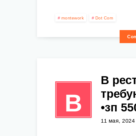
montework
Dot Com
Con
В рес
требу
В
•зп 55
11 мая, 2024