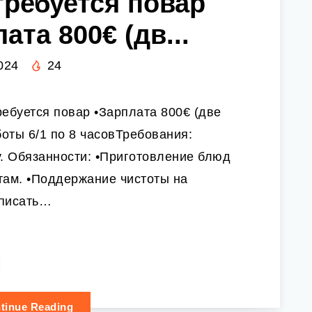
требуется повар
ата 800€ (дв...
024
24
ребуется повар •Зарплата 800€ (две
оты 6/1 по 8 часовТребования:
у. Обязанности: •Приготовление блюд
ртам. •Поддержание чистоты на
 писать…
tinue Reading