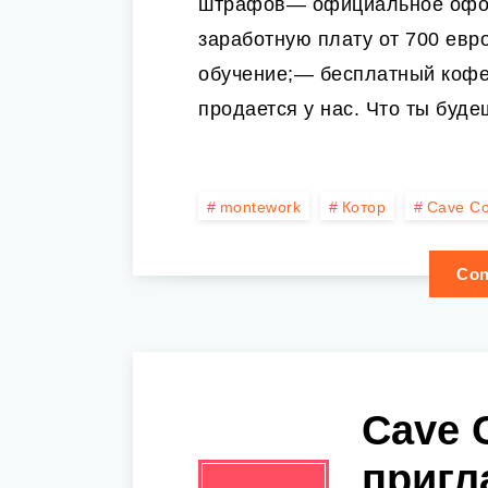
штрафов— официальное офо
заработную плату от 700 евр
обучение;— бесплатный кофе 
продается у нас. Что ты буд
montework
Котор
Cave Co
Con
Cave 
пригл