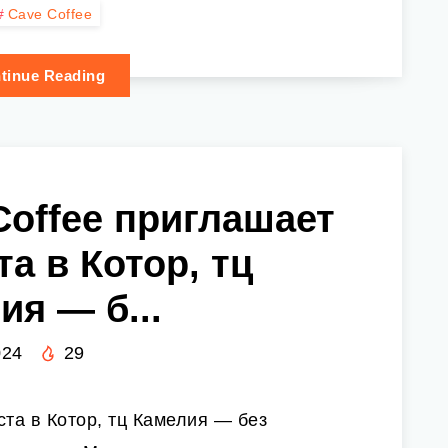
Cave Coffee
tinue Reading
Coffee приглашает
та в Котор, тц
ия — б...
024
29
ста в Котор, тц Камелия — без