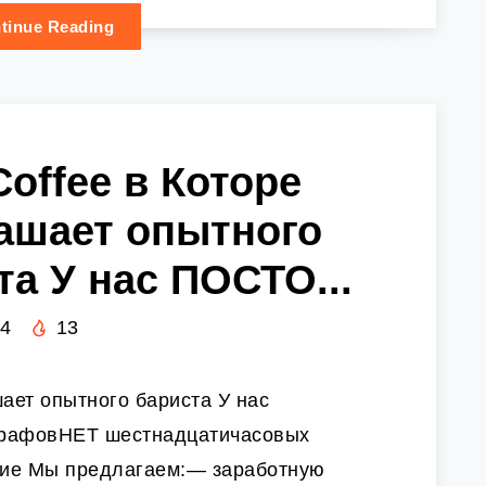
tinue Reading
Coffee в Которе
ашает опытного
та У нас ПОСТО...
24
13
шает опытного бариста У нас
рафовНЕТ шестнадцатичасовых
ие Мы предлагаем:— заработную