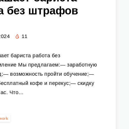
а без штрафов
2024
11
ает бариста работа без
ление Мы предлагаем:— заработную
од;— возможность пройти обучение;—
бесплатный кофе и перекус;— скидку
нас. Что…
work