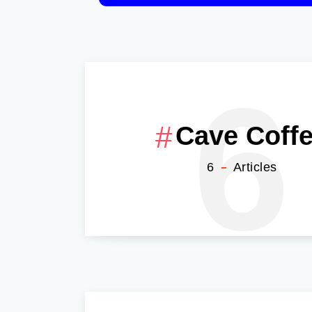
6
Cave Coff
6
Articles