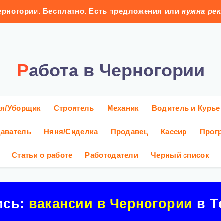
рногории. Бесплатно. Есть предложения или
нужна ре
Работа в Черногории
ая/Уборщик
Строитель
Механик
Водитель и Курье
аватель
Няня/Сиделка
Продавец
Кассир
Прог
Статьи о работе
Работодатели
Черный список
ись:
вакансии в Черногории
в Т