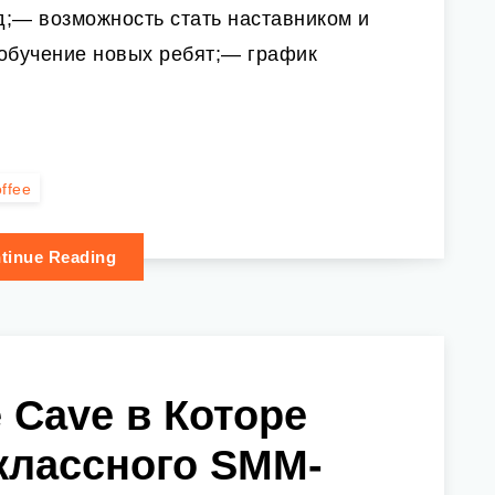
од;— возможность стать наставником и
 обучение новых ребят;— график
ffee
tinue Reading
e Cave в Которе
классного SMM-