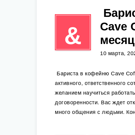
️ Бар
Cave C
&
месяц
10 марта, 20
️ Бариста в кофейню Cave Co
активного, ответственного с
желанием научиться работать
договоренности. Вас ждет о
много общения с людьми. Кон