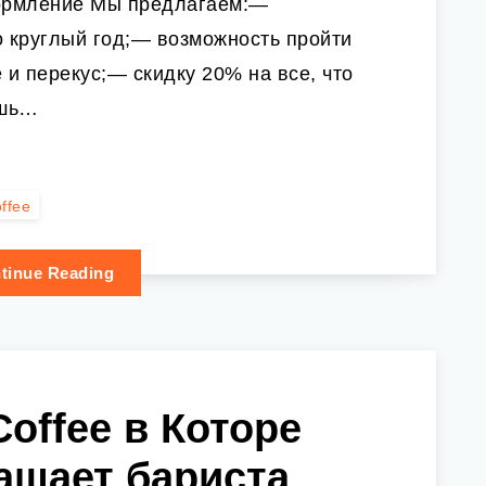
рмление Мы предлагаем:—
о круглый год;— возможность пройти
и перекус;— скидку 20% на все, что
ешь…
ffee
tinue Reading
Coffee в Которе
ашает бариста