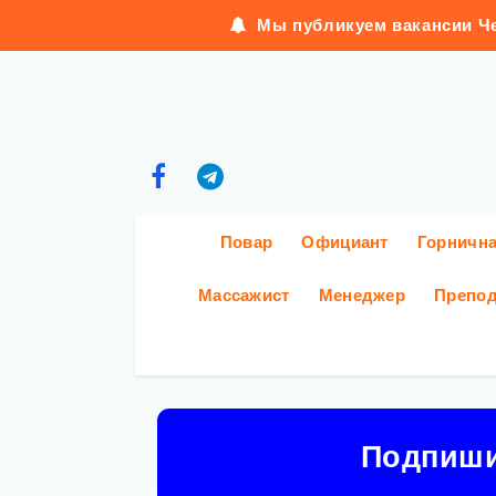
Мы публикуем вакансии Че
Повар
Официант
Горничн
Массажист
Менеджер
Препод
Подпиш