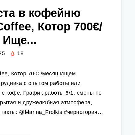
иста в кофейню
offee, Котор 700€/
 Ище...
25
18
ffee, Котор 700€/месяц Ищем
отрудника с опытом работы или
 с кофе. График работы 6/1, смены по
ткрытая и дружелюбная атмосфера,
такты: @Marina_Frolkis #черногория…