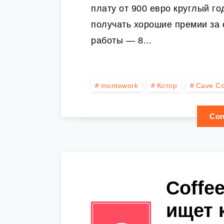
плату от 900 евро круглый г
получать хорошие премии за
работы — 8…
montework
Котор
Cave Co
Con
Coffe
ищет 