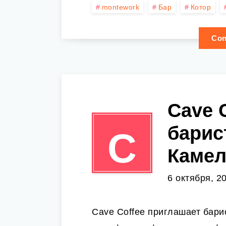
montework
Бар
Котор
Con
Cave 
барис
C
Камел
6 октября, 2
Cave Coffee приглашает бари