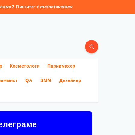
клама
? Пишите:
t.me/netsvetaev
р
Косметологи
Парикмахер
раммист
QA
SMM
Дизайнер
елеграме