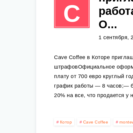
C
работ
О...
1 сентября, 
Cave Coffee в Которе приглаш
штрафовОфициальное оформ
плату от 700 евро круглый г
график работы — 8 часов;— 
20% на все, что продается у 
Котор
Cave Coffee
monte