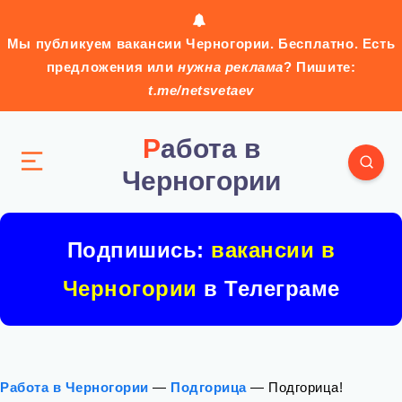
Мы публикуем вакансии Черногории. Бесплатно. Есть
предложения или
нужна реклама
? Пишите:
t.me/netsvetaev
Работа в
Черногории
Подпишись:
вакансии в
Черногории
в Телеграме
Работа в Черногории
—
Подгорица
—
Подгорица!