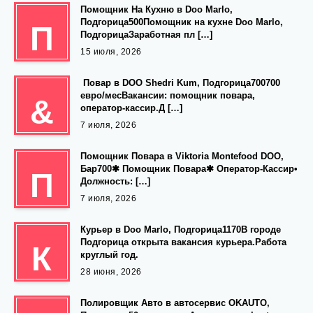
Помощник На Кухню в Doo Marlo,
Подгорица500Помощник на кухне Doo Marlo,
П
ПодгорицаЗаработная пл […]
15 июля, 2026
‍ Повар в DOO Shedri Kum, Подгорица700700
евро/месВакансии: помощник повара,
&
оператор-кассир.Д […]
7 июля, 2026
Помощник Повара в Viktoria Montefood DOO,
Бар700✱ Помощник Повара✱ Оператор-Кассир•
П
Должность: […]
7 июля, 2026
Курьер в Doo Marlo, Подгорица1170В городе
Подгорица открыта вакансия курьера.Работа
К
круглый год.
28 июня, 2026
Полировщик Авто в автосервис OKAUTO,