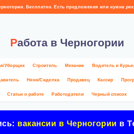
рногории. Бесплатно. Есть предложения или
нужна ре
Работа в Черногории
ая/Уборщик
Строитель
Механик
Водитель и Курье
аватель
Няня/Сиделка
Продавец
Кассир
Прог
Статьи о работе
Работодатели
Черный список
ись:
вакансии в Черногории
в Т