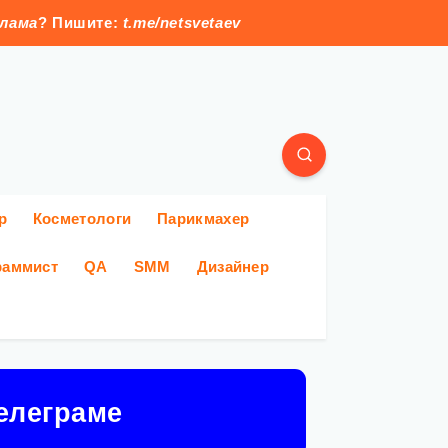
клама
? Пишите:
t.me/netsvetaev
р
Косметологи
Парикмахер
раммист
QA
SMM
Дизайнер
елеграме