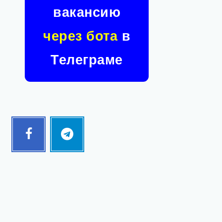
вакансию
через бота
в
Телеграме
Facebook
Telegram
Follow
Follow
me!
me!