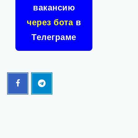
вакансию
через бота
в
Телеграме
Facebook
Telegram
Follow
Follow
me!
me!