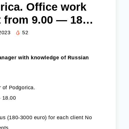
ica. Office work
t from 9.00 — 18…
2023
52
Manager with knowledge of Russian
r of Podgorica.
— 18.00
us (180-3000 euro) for each client No
ents.