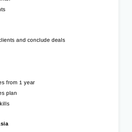
nts
clients and conclude deals
es from 1 year
es plan
ills
asia