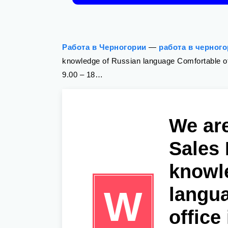
Работа в Черногории
—
работа в черног
knowledge of Russian language Comfortable off
9.00 – 18…
We are
Sales
knowl
langu
W
office