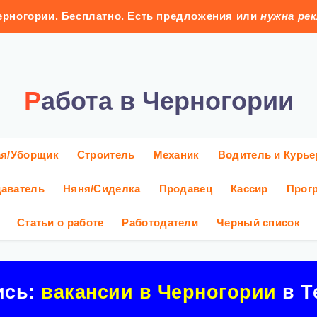
рногории. Бесплатно. Есть предложения или
нужна ре
Работа в Черногории
ая/Уборщик
Строитель
Механик
Водитель и Курье
аватель
Няня/Сиделка
Продавец
Кассир
Прог
Статьи о работе
Работодатели
Черный список
ись:
вакансии в Черногории
в Т