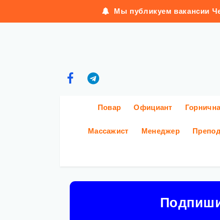
Мы публикуем вакансии Че
Повар
Официант
Горничн
Массажист
Менеджер
Препод
Подпиш