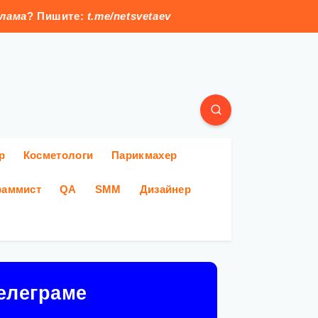
клама
? Пишите:
t.me/netsvetaev
р
Косметологи
Парикмахер
раммист
QA
SMM
Дизайнер
елеграме