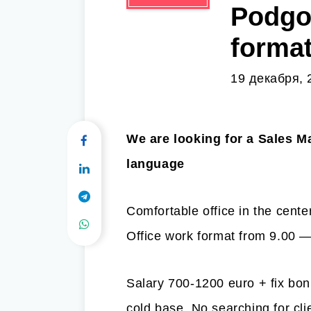
Podgor
forma
19 декабря, 
We are looking for a Sales 
language
Comfortable office in the cente
Office work format from 9.00 
Salary 700-1200 euro + fix bon
cold base. No searching for cli