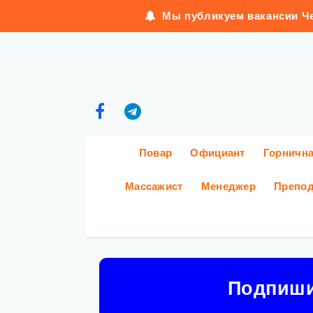
Мы публикуем вакансии Че
Повар
Официант
Горничн
Массажист
Менеджер
Препод
Подпиш