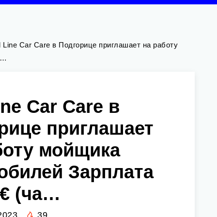
 Line Car Care в Подгорице приглашает на работу
а…
ne Car Care в
рице приглашает
боту мойщика
обилей Зарплата
0€ (ча…
2023
39