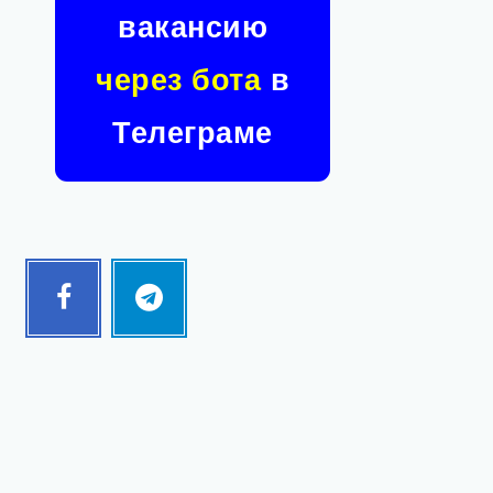
вакансию
через бота
в
Телеграме
Facebook
Telegram
Follow
Follow
me!
me!