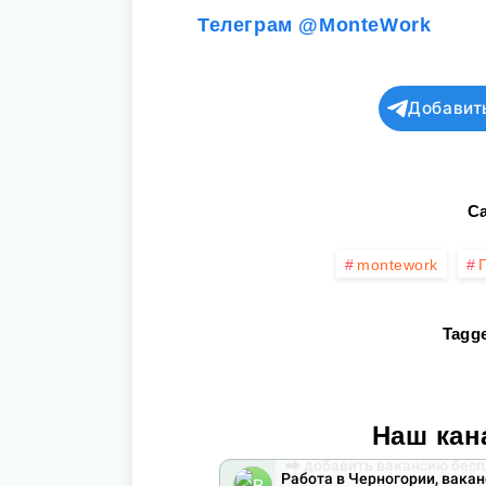
Телеграм @MonteWork
Добавит
Ca
montework
Tagge
Наш кан