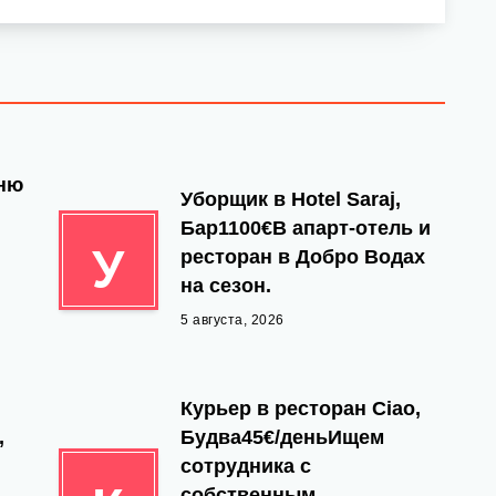
йню
Уборщик в Hotel Saraj,
Бар1100€В апарт-отель и
У
ресторан в Добро Водах
на сезон.
5 августа, 2026
Курьер в ресторан Ciao,
,
Будва45€/деньИщем
сотрудника с
собственным