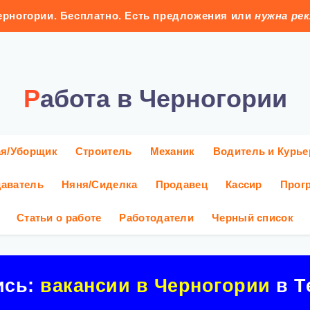
рногории. Бесплатно. Есть предложения или
нужна ре
Работа в Черногории
ая/Уборщик
Строитель
Механик
Водитель и Курье
аватель
Няня/Сиделка
Продавец
Кассир
Прог
Статьи о работе
Работодатели
Черный список
ись:
вакансии в Черногории
в Т