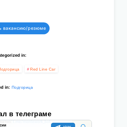
ь вакансию/резюме
tegorized in:
Подгорица
Red Line Car
d in:
Подгорица
ал в телеграме