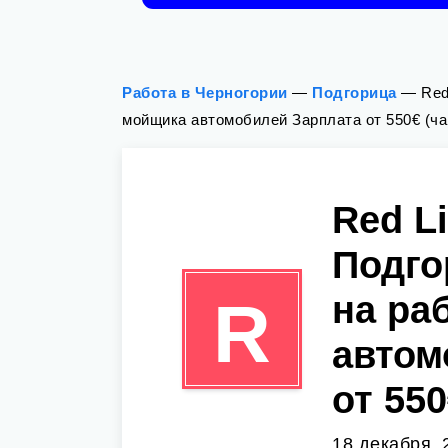
Работа в Черногории
—
Подгорица
—
Red
мойщика автомобилей Зарплата от 550€ (ч
Red Li
Подго
на ра
R
автом
от 55
18 декабря, 