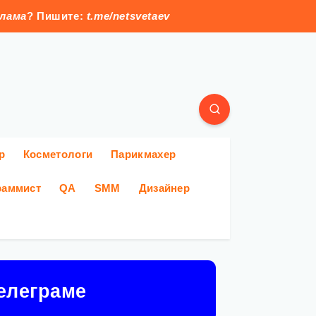
клама
? Пишите:
t.me/netsvetaev
р
Косметологи
Парикмахер
раммист
QA
SMM
Дизайнер
елеграме