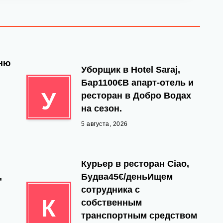
йню
Уборщик в Hotel Saraj,
Бар1100€В апарт-отель и
У
ресторан в Добро Водах
на сезон.
5 августа, 2026
Курьер в ресторан Ciao,
,
Будва45€/деньИщем
сотрудника с
К
собственным
транспортным средством