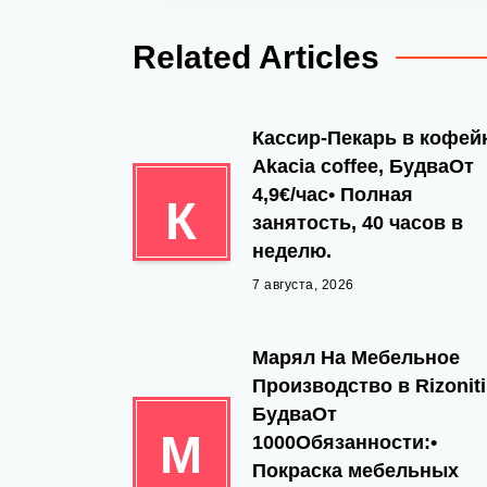
Related Articles
Кассир-Пекарь в кофе
Akacia coffee, БудваОт
4,9€/час• Полная
К
занятость, 40 часов в
неделю.
7 августа, 2026
Марял На Мебельное
Производство в Rizoniti
БудваОт
М
1000Обязанности:•
Покраска мебельных