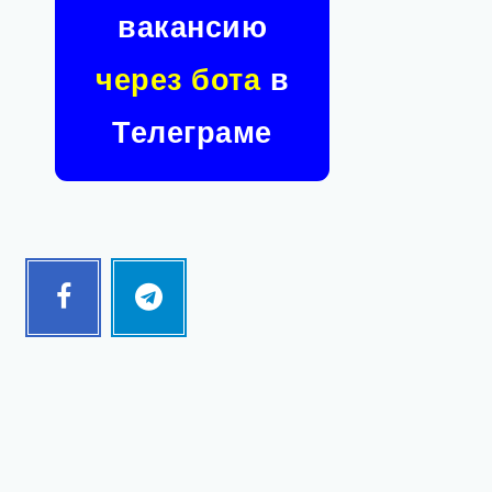
вакансию
через бота
в
Телеграме
Facebook
Telegram
Follow
Follow
me!
me!