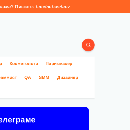
клама
? Пишите:
t.me/netsvetaev
р
Косметологи
Парикмахер
раммист
QA
SMM
Дизайнер
елеграме