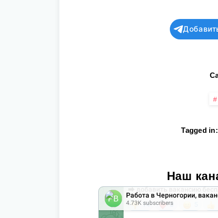
Добавит
Ca
Tagged in:
Наш кан