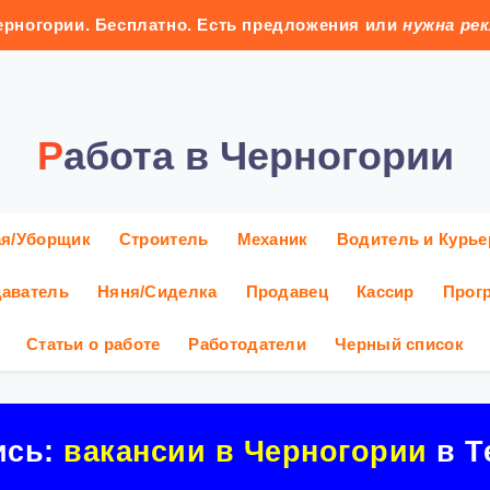
рногории. Бесплатно. Есть предложения или
нужна ре
Работа в Черногории
ая/Уборщик
Строитель
Механик
Водитель и Курье
аватель
Няня/Сиделка
Продавец
Кассир
Прог
Статьи о работе
Работодатели
Черный список
ись:
вакансии в Черногории
в Т