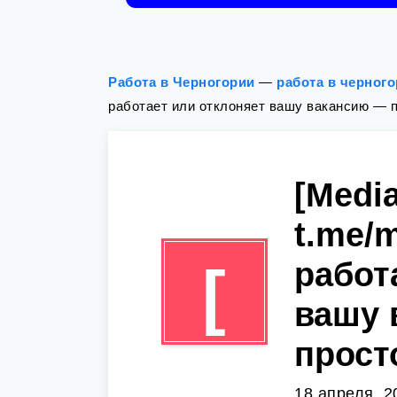
Работа в Черногории
—
работа в черног
работает или отклоняет вашу вакансию — п
[Medi
t.me/
работ
[
вашу 
прост
18 апреля, 2