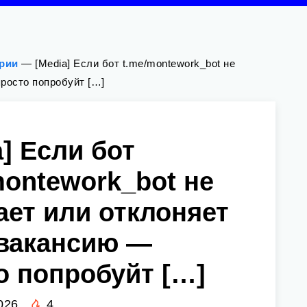
ории
—
[Media] Если бот t.me/montework_bot не
росто попробуйт […]
a] Если бот
montework_bot не
ает или отклоняет
вакансию —
о попробуйт […]
026
4