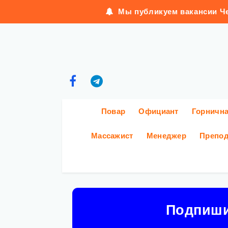
Мы публикуем вакансии Че
Повар
Официант
Горничн
Массажист
Менеджер
Препод
Подпиш