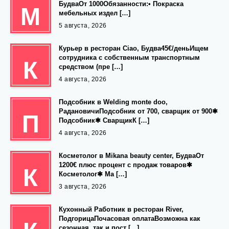
БудваОт 1000Обязанности:• Покраска
М
мебельных издел […]
5 августа, 2026
Курьер в ресторан Ciao, Будва45€/деньИщем
сотрудника с собственным транспортным
К
средством (пре […]
4 августа, 2026
Подсобник в Welding monte doo,
РадановичиПодсобник от 700, сварщик от 900✱
П
Подсобник✱ СварщикК […]
4 августа, 2026
Косметолог в Mikana beauty center, БудваОт
1200€ плюс процент с продаж товаров✱
К
Косметолог✱ Ма […]
3 августа, 2026
Кухонный Работник в ресторан River,
ПодгорицаПочасовая оплатаВозможна как
сезонная, так и пост […]