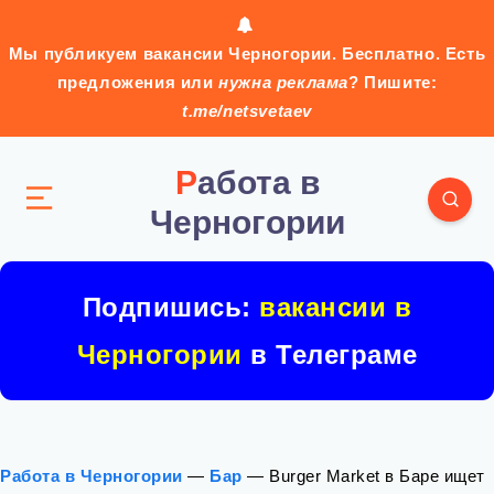
Мы публикуем вакансии Черногории. Бесплатно. Есть
предложения или
нужна реклама
? Пишите:
t.me/netsvetaev
Работа в
Черногории
Подпишись:
вакансии в
Черногории
в Телеграме
Работа в Черногории
—
Бар
—
Burger Market в Баре ищет