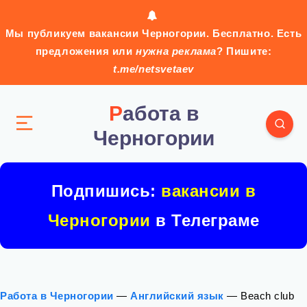
Мы публикуем вакансии Черногории. Бесплатно. Есть
предложения или
нужна реклама
? Пишите:
t.me/netsvetaev
Работа в
Черногории
Подпишись:
вакансии в
Черногории
в Телеграме
Работа в Черногории
—
Английский язык
—
Beach club