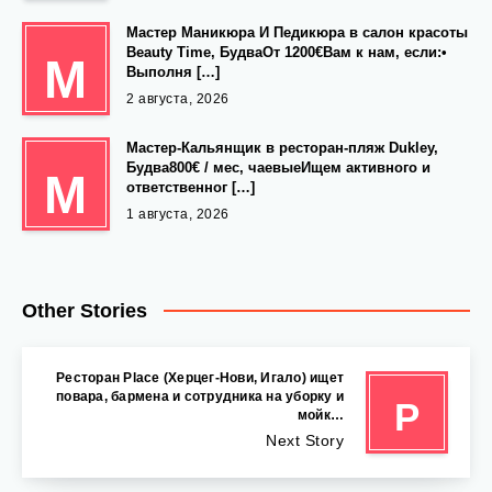
Мастер Маникюра И Педикюра в салон красоты
Beauty Time, БудваОт 1200€Вам к нам, если:•
М
Выполня […]
2 августа, 2026
Мастер-Кальянщик в ресторан-пляж Dukley,
Будва800€ / мес, чаевыеИщем активного и
М
ответственног […]
1 августа, 2026
Other Stories
Ресторан Place (Херцег-Нови, Игало) ищет
повара, бармена и сотрудника на уборку и
Р
мойк…
Next Story