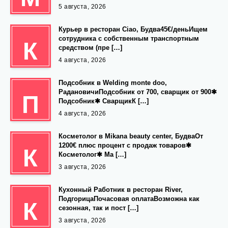
5 августа, 2026
Курьер в ресторан Ciao, Будва45€/деньИщем
сотрудника с собственным транспортным
К
средством (пре […]
4 августа, 2026
Подсобник в Welding monte doo,
РадановичиПодсобник от 700, сварщик от 900✱
П
Подсобник✱ СварщикК […]
4 августа, 2026
Косметолог в Mikana beauty center, БудваОт
1200€ плюс процент с продаж товаров✱
К
Косметолог✱ Ма […]
3 августа, 2026
Кухонный Работник в ресторан River,
ПодгорицаПочасовая оплатаВозможна как
К
сезонная, так и пост […]
3 августа, 2026