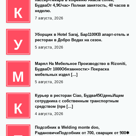
БудваОт 4,9€/час• Полная занятость, 40 часов в
К
неделю.
7 августа, 2026
Уборщик в Hotel Saraj, Бар1100€В апарт-отель и
У
ресторан в Добро Водах на сезон.
5 августа, 2026
Марял На Мебельное Производство в Rizoniti,
БудваОт 1000Обязанности:• Покраска
М
мебельных издел […]
5 августа, 2026
Курьер в ресторан Ciao, Будва45€/деньИщем
сотрудника с собственным транспортным
К
средством (пре […]
4 августа, 2026
Подсобник в Welding monte doo,
РадановичиПодсобник от 700, сварщик от 900✱