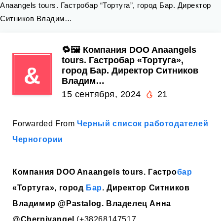
Anaangels tours. Гастробар “Тортуга”, город Бар. Директор
Ситников Владим…
🔁🖼 Компания DOO Anaangels
tours. Гастробар «Тортуга»,
&
город Бар. Директор Ситников
Владим…
15 сентября, 2024
21
Forwarded From
Черный список работодателей
Черногории
Компания DOO Anaangels tours. Гастро
бар
«Тортуга», город
Бар
. Директор Ситников
Владимир
@Pastalog
. Владелец Анна
@Cherniyangel
(+38268147517,