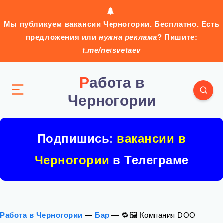
Мы публикуем вакансии Черногории. Бесплатно. Есть
предложения или
нужна реклама
? Пишите:
t.me/netsvetaev
Работа в
Черногории
Подпишись:
вакансии в
Черногории
в Телеграме
Работа в Черногории
—
Бар
—
🔁🖼 Компания DOO