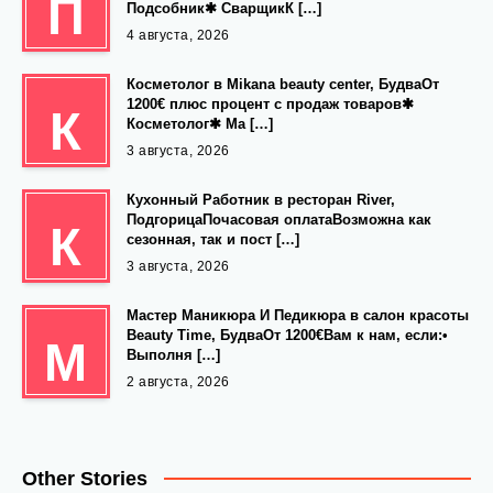
П
Подсобник✱ СварщикК […]
4 августа, 2026
Косметолог в Mikana beauty center, БудваОт
1200€ плюс процент с продаж товаров✱
К
Косметолог✱ Ма […]
3 августа, 2026
Кухонный Работник в ресторан River,
ПодгорицаПочасовая оплатаВозможна как
К
сезонная, так и пост […]
3 августа, 2026
Мастер Маникюра И Педикюра в салон красоты
Beauty Time, БудваОт 1200€Вам к нам, если:•
М
Выполня […]
2 августа, 2026
Other Stories