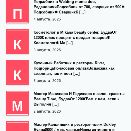
Подсобник в Welding monte doo,
РадановичиПодсобник от 700, сварщик от 900✱
П
Подсобник✱ СварщикК […]
4 августа, 2026
Косметолог в Mikana beauty center, БудваОт
1200€ плюс процент с продаж товаров✱
К
Косметолог✱ Ма […]
3 августа, 2026
Кухонный Работник в ресторан River,
ПодгорицаПочасовая оплатаВозможна как
К
сезонная, так и пост […]
3 августа, 2026
Мастер Маникюра И Педикюра в салон красоты
Beauty Time, БудваОт 1200€Вам к нам, если:•
М
Выполня […]
2 августа, 2026
Мастер-Кальянщик в ресторан-пляж Dukley,
Будва800€ / мес, чаевыеИщем активного и