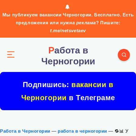
Мы публикуем вакансии Черногории. Бесплатно. Есть
предложения или
нужна реклама
? Пишите:
t.me/netsvetaev
Работа в
Черногории
Подпишись:
вакансии в
Черногории
в Телеграме
Работа в Черногории
—
работа в черногории
—
🔁📊 У