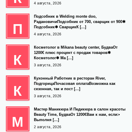
4 августа, 2026
Подсобник в Welding monte doo,
РадановичиПодсобник от 700, сварщик от 900✱
П
Подсобник✱ СварщикК […]
4 августа, 2026
Косметолог в Mikana beauty center, БудваОт
1200€ плюс процент с продаж товаров✱
К
Косметолог✱ Ма […]
3 августа, 2026
Кухонный Работник в ресторан River,
ПодгорицаПочасовая оплатаВозможна как
К
сезонная, так и пост […]
3 августа, 2026
Мастер Маникюра И Педикюра в салон красоты
Beauty Time, БудваОт 1200€Вам к нам, если:•
М
Выполня […]
2 августа, 2026