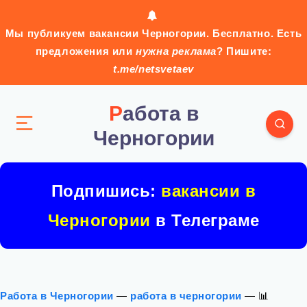
Мы публикуем вакансии Черногории. Бесплатно. Есть
предложения или
нужна реклама
? Пишите:
t.me/netsvetaev
Работа в
Черногории
Подпишись:
вакансии в
Черногории
в Телеграме
Работа в Черногории
—
работа в черногории
—
📊