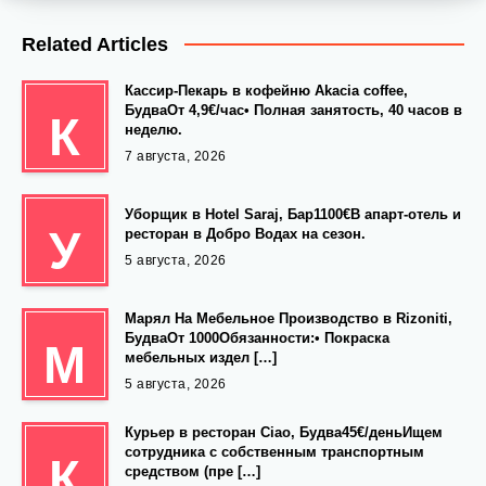
Related Articles
Кассир-Пекарь в кофейню Akacia coffee,
БудваОт 4,9€/час• Полная занятость, 40 часов в
К
неделю.
7 августа, 2026
Уборщик в Hotel Saraj, Бар1100€В апарт-отель и
У
ресторан в Добро Водах на сезон.
5 августа, 2026
Марял На Мебельное Производство в Rizoniti,
БудваОт 1000Обязанности:• Покраска
М
мебельных издел […]
5 августа, 2026
Курьер в ресторан Ciao, Будва45€/деньИщем
сотрудника с собственным транспортным
К
средством (пре […]