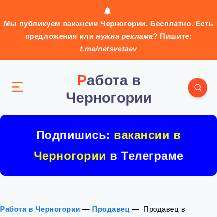
Мы публикуем вакансии Черногории. Бесплатно. Есть
предложения или
нужна реклама
? Пишите:
t.me/netsvetaev
Работа в
Черногории
Подпишись:
вакансии в
Черногории
в Телеграме
Работа в Черногории
—
Продавец
—
️ Продавец в