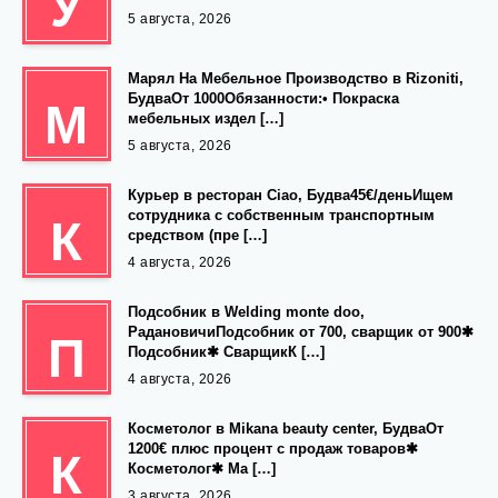
У
5 августа, 2026
Марял На Мебельное Производство в Rizoniti,
БудваОт 1000Обязанности:• Покраска
М
мебельных издел […]
5 августа, 2026
Курьер в ресторан Ciao, Будва45€/деньИщем
сотрудника с собственным транспортным
К
средством (пре […]
4 августа, 2026
Подсобник в Welding monte doo,
РадановичиПодсобник от 700, сварщик от 900✱
П
Подсобник✱ СварщикК […]
4 августа, 2026
Косметолог в Mikana beauty center, БудваОт
1200€ плюс процент с продаж товаров✱
К
Косметолог✱ Ма […]
3 августа, 2026