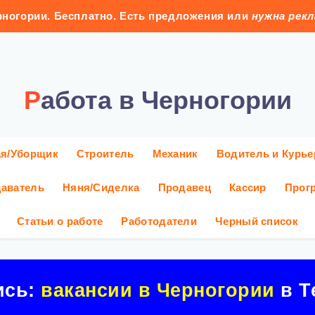
ногории. Бесплатно. Есть предложения или
нужна рек
Работа в Черногории
ая/Уборщик
Строитель
Механик
Водитель и Курье
аватель
Няня/Сиделка
Продавец
Кассир
Прог
Статьи о работе
Работодатели
Черный список
ись:
вакансии в Черногории
в Т