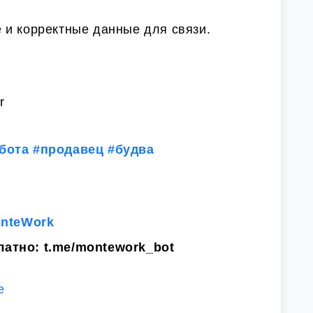
 и корректные данные для связи.
r
бота
#продавец
#будва
onteWork
латно:
t.me/montework_bot
е