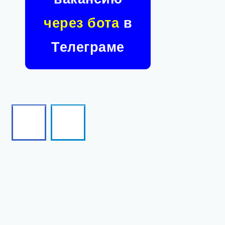
через бота
в
Телеграме
Facebook
Telegram
Follow
Follow
me!
me!