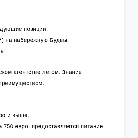
едующие позиции:
ий) на набережную Будвы
ль
ском агентстве летом. Знание
 преимуществом.
ро и выше.
 750 евро, предоставляется питание