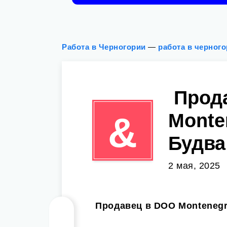
Работа в Черногории
—
работа в черног
️ Про
Monte
&
Будва
2 мая, 2025
️ Продавец в DOO Montenegr