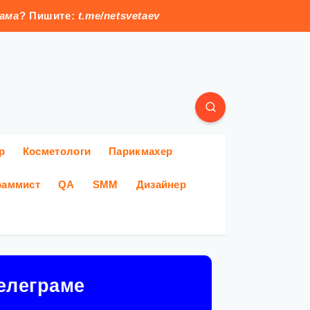
лама
? Пишите:
t.me/netsvetaev
р
Косметологи
Парикмахер
раммист
QA
SMM
Дизайнер
елеграме