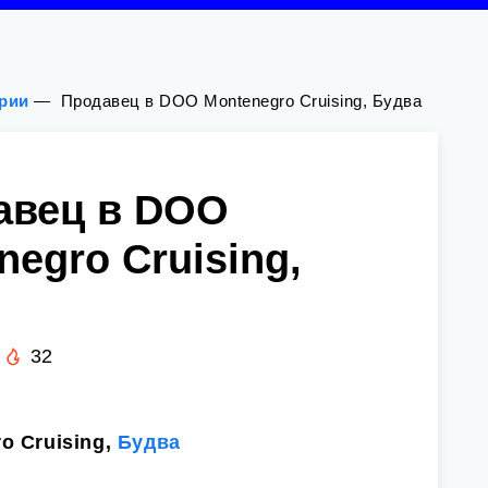
ории
—
️ Продавец в DOO Montenegro Cruising, Будва
давец в DOO
negro Cruising,
32
o Cruising,
Будва