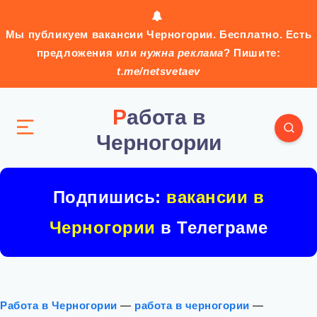
Мы публикуем вакансии Черногории. Бесплатно. Есть
предложения или
нужна реклама
? Пишите:
t.me/netsvetaev
Работа в
Черногории
Подпишись:
вакансии в
Черногории
в Телеграме
Работа в Черногории
—
работа в черногории
—