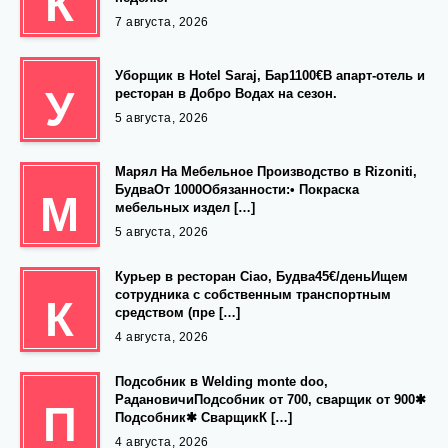
К
7 августа, 2026
Уборщик в Hotel Saraj, Бар1100€В апарт-отель и
У
ресторан в Добро Водах на сезон.
5 августа, 2026
Марял На Мебельное Производство в Rizoniti,
БудваОт 1000Обязанности:• Покраска
М
мебельных издел […]
5 августа, 2026
Курьер в ресторан Ciao, Будва45€/деньИщем
сотрудника с собственным транспортным
К
средством (пре […]
4 августа, 2026
Подсобник в Welding monte doo,
РадановичиПодсобник от 700, сварщик от 900✱
П
Подсобник✱ СварщикК […]
4 августа, 2026