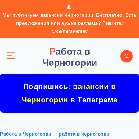
Мы публикуем вакансии Черногории. Бесплатно. Есть
предложения или
нужна реклама
? Пишите:
t.me/netsvetaev
Работа в
Черногории
Подпишись:
вакансии в
Черногории
в Телеграме
Работа в Черногории
—
работа в черногории
—