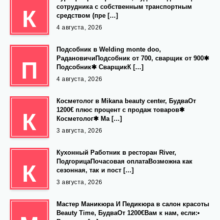
сотрудника с собственным транспортным
К
средством (пре […]
4 августа, 2026
Подсобник в Welding monte doo,
РадановичиПодсобник от 700, сварщик от 900✱
П
Подсобник✱ СварщикК […]
4 августа, 2026
Косметолог в Mikana beauty center, БудваОт
1200€ плюс процент с продаж товаров✱
К
Косметолог✱ Ма […]
3 августа, 2026
Кухонный Работник в ресторан River,
ПодгорицаПочасовая оплатаВозможна как
К
сезонная, так и пост […]
3 августа, 2026
Мастер Маникюра И Педикюра в салон красоты
Beauty Time, БудваОт 1200€Вам к нам, если:•