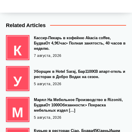
Related Articles
Кассир-Пекарь в кофейню Akacia coffee,
БудваОт 4,9€/час• Полная занятость, 40 часов в
К
неделю.
7 августа, 2026
Уборщик в Hotel Saraj, Бар1100€В апарт-отель и
У
ресторан в Добро Водах на сезон.
5 августа, 2026
Марял На Мебельное Производство в Rizoniti,
БудваОт 1000Обязанности:• Покраска
М
мебельных издел […]
5 августа, 2026
Курьер в ресторан Ciao, Будва45€/деньИщем