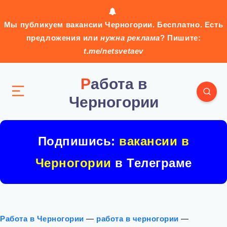
Мы публикуем вакансии Черногории. Бесплатно. Есть
предложения или
нужна реклама
? Пишите:
t.me/netsvetaev
Работа в
Черногории
Подпишись:
вакансии в
Черногории
в Телеграме
Работа в Черногории
—
работа в черногории
—