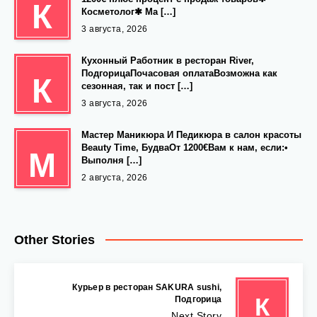
К
Косметолог✱ Ма […]
3 августа, 2026
Кухонный Работник в ресторан River,
ПодгорицаПочасовая оплатаВозможна как
К
сезонная, так и пост […]
3 августа, 2026
Мастер Маникюра И Педикюра в салон красоты
Beauty Time, БудваОт 1200€Вам к нам, если:•
М
Выполня […]
2 августа, 2026
Other Stories
Курьер в ресторан SAKURA sushi,
К
Подгорица
Next Story