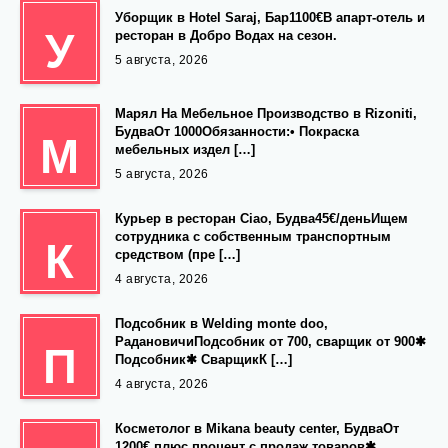
Уборщик в Hotel Saraj, Бар1100€В апарт-отель и
У
ресторан в Добро Водах на сезон.
5 августа, 2026
Марял На Мебельное Производство в Rizoniti,
БудваОт 1000Обязанности:• Покраска
М
мебельных издел […]
5 августа, 2026
Курьер в ресторан Ciao, Будва45€/деньИщем
сотрудника с собственным транспортным
К
средством (пре […]
4 августа, 2026
Подсобник в Welding monte doo,
РадановичиПодсобник от 700, сварщик от 900✱
П
Подсобник✱ СварщикК […]
4 августа, 2026
Косметолог в Mikana beauty center, БудваОт
1200€ плюс процент с продаж товаров✱