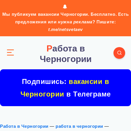
Мы публикуем вакансии Черногории. Бесплатно. Есть
предложения или
нужна реклама
? Пишите:
t.me/netsvetaev
Работа в
Черногории
Подпишись:
вакансии в
Черногории
в Телеграме
Работа в Черногории
—
работа в черногории
—