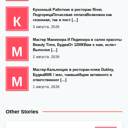
Кухонный Работник в ресторан River,
ПодгорицаПочасовая оплатаВозможна как
К
сезонная, так и пост […]
3 августа, 2026
Мастер Маникюра И Педикюра в салон красоты
Beauty Time, БудваОт 1200€Вам к нам, если:•
М
Выполня […]
2 августа, 2026
Мастер-Кальянщик в ресторан-пляж Dukley,
Будва800€ / мес, чаевыеИщем активного и
М
ответственног […]
1 августа, 2026
Other Stories