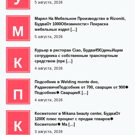
5 августа, 2026
Марял На Мебельное Производство в Rizoniti,
БудваОт 1000Обязанности:• Покраска
М
мебельных издел […]
5 августа, 2026
Курьер в ресторан Ciao, Будва45€/деньИщем
сотрудника с собственным транспортным
К
средством (пре […]
4 августа, 2026
Подсобник в Welding monte doo,
РадановичиПодсобник от 700, сварщик от 900✱
П
Подсобник✱ СварщикК […]
4 августа, 2026
Косметолог в Mikana beauty center, БудваОт
1200€ плюс процент с продаж товаров✱
К
Косметолог✱ Ма […]
3 августа, 2026