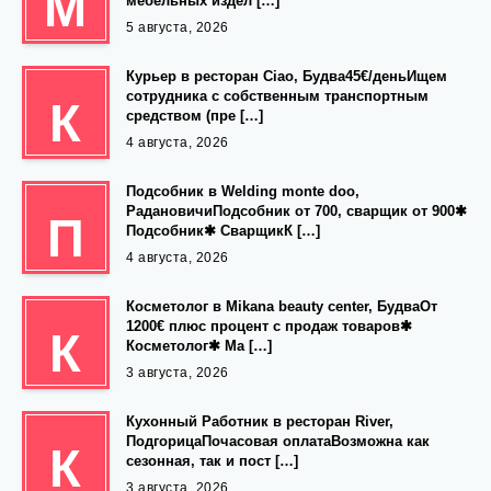
М
мебельных издел […]
5 августа, 2026
Курьер в ресторан Ciao, Будва45€/деньИщем
сотрудника с собственным транспортным
К
средством (пре […]
4 августа, 2026
Подсобник в Welding monte doo,
РадановичиПодсобник от 700, сварщик от 900✱
П
Подсобник✱ СварщикК […]
4 августа, 2026
Косметолог в Mikana beauty center, БудваОт
1200€ плюс процент с продаж товаров✱
К
Косметолог✱ Ма […]
3 августа, 2026
Кухонный Работник в ресторан River,
ПодгорицаПочасовая оплатаВозможна как
К
сезонная, так и пост […]
3 августа, 2026