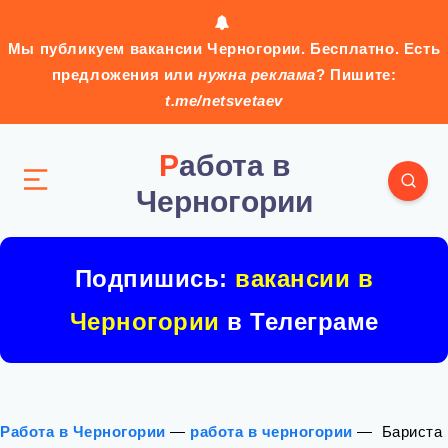
Мы публикуем вакансии Черногории. Бесплатно. Есть
предложения или
нужна реклама
? Пишите:
t.me/netsvetaev
Работа в
Черногории
Подпишись:
вакансии в
Черногории
в Телеграме
Работа в Черногории
—
работа в черногории
—
️ Бариста