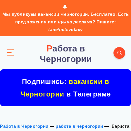
Мы публикуем вакансии Черногории. Бесплатно. Есть
предложения или
нужна реклама
? Пишите:
t.me/netsvetaev
Работа в
Черногории
Подпишись:
вакансии в
Черногории
в Телеграме
Работа в Черногории
—
работа в черногории
—
️ Бариста