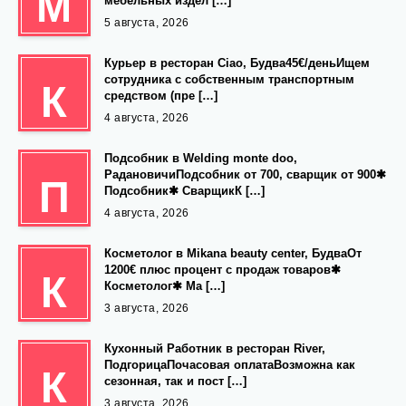
М
мебельных издел […]
5 августа, 2026
Курьер в ресторан Ciao, Будва45€/деньИщем
сотрудника с собственным транспортным
К
средством (пре […]
4 августа, 2026
Подсобник в Welding monte doo,
РадановичиПодсобник от 700, сварщик от 900✱
П
Подсобник✱ СварщикК […]
4 августа, 2026
Косметолог в Mikana beauty center, БудваОт
1200€ плюс процент с продаж товаров✱
К
Косметолог✱ Ма […]
3 августа, 2026
Кухонный Работник в ресторан River,
ПодгорицаПочасовая оплатаВозможна как
К
сезонная, так и пост […]
3 августа, 2026