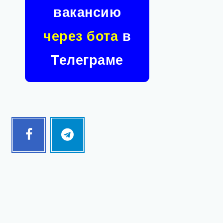
вакансию
через бота
в
Телеграме
Facebook
Telegram
Follow
Follow
me!
me!