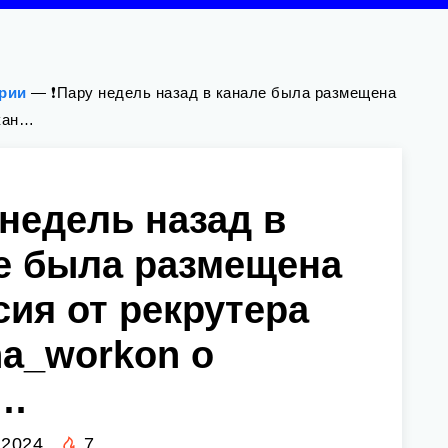
ории
—
❗️Пару недель назад в канале была размещена
акан…
 недель назад в
е была размещена
сия от рекрутера
a_workon о
н…
 2024
7