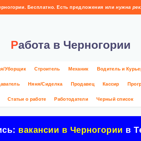
рногории. Бесплатно. Есть предложения или
нужна ре
Работа в Черногории
ая/Уборщик
Строитель
Механик
Водитель и Курье
аватель
Няня/Сиделка
Продавец
Кассир
Прог
Статьи о работе
Работодатели
Черный список
ись:
вакансии в Черногории
в Т