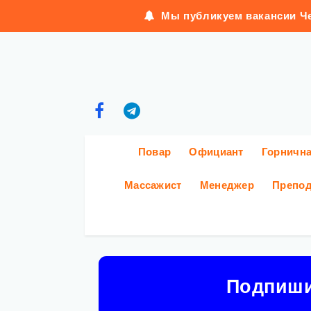
Мы публикуем вакансии Че
Повар
Официант
Горничн
Массажист
Менеджер
Препод
Подпиш