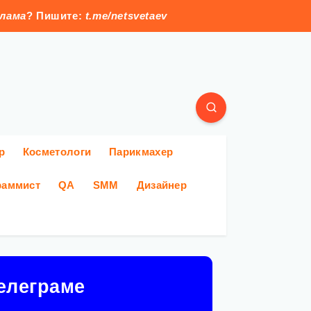
клама
? Пишите:
t.me/netsvetaev
р
Косметологи
Парикмахер
раммист
QA
SMM
Дизайнер
елеграме