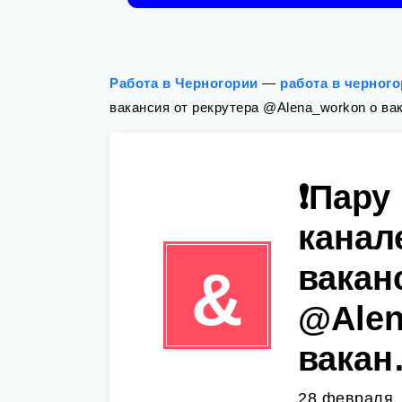
Работа в Черногории
—
работа в черног
вакансия от рекрутера @Alena_workon о в
❗️Пару
канал
вакан
&
@Alen
вака
28 февраля,