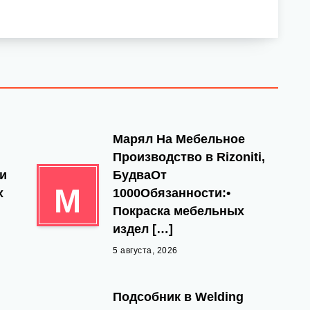
Марял На Мебельное
Производство в Rizoniti,
 и
БудваОт
М
х
1000Обязанности:•
Покраска мебельных
издел […]
5 августа, 2026
,
Подсобник в Welding