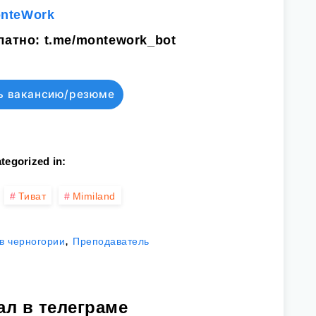
onteWork
латно:
t.me/montework_bot
ь вакансию/резюме
tegorized in:
Тиват
Mimiland
,
в черногории
Преподаватель
ал в телеграме