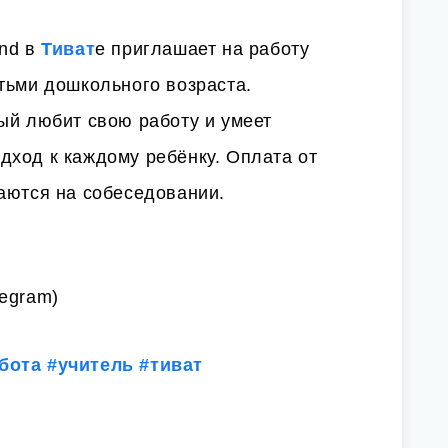
and в
Тиват
е приглашает на работу
тьми дошкольного возраста.
ый любит свою работу и умеет
дход к каждому ребёнку. Оплата от
аются на собеседовании.
egram)
бота
#учитель
#тиват