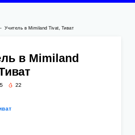
—
‍ Учитель в Mimiland Tivat, Тиват
ель в Mimiland
 Тиват
5
22
иват