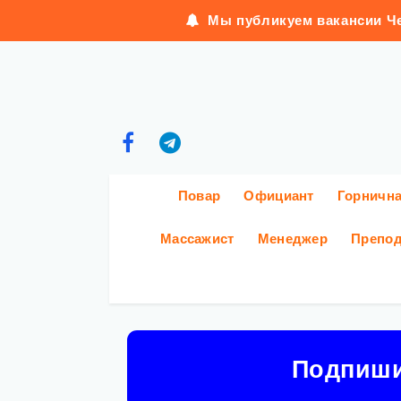
Мы публикуем вакансии Че
Повар
Официант
Горничн
Массажист
Менеджер
Препод
Подпиш