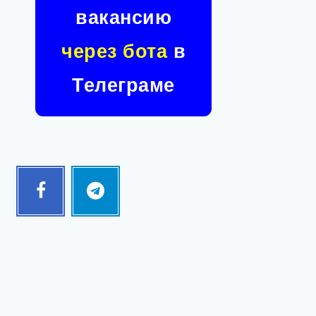
вакансию
через бота
в
Телеграме
Facebook
Telegram
Follow
Follow
me!
me!