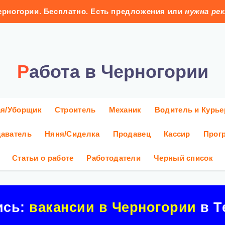
рногории. Бесплатно. Есть предложения или
нужна ре
Работа в Черногории
ая/Уборщик
Строитель
Механик
Водитель и Курье
аватель
Няня/Сиделка
Продавец
Кассир
Прог
Статьи о работе
Работодатели
Черный список
ись:
вакансии в Черногории
в Т