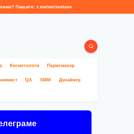
клама
? Пишите:
t.me/netsvetaev
р
Косметологи
Парикмахер
раммист
QA
SMM
Дизайнер
елеграме