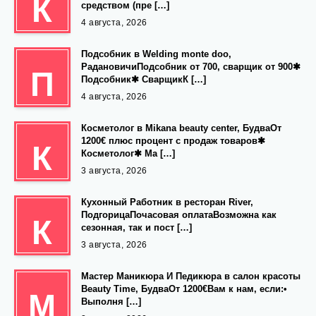
К
средством (пре […]
4 августа, 2026
Подсобник в Welding monte doo,
РадановичиПодсобник от 700, сварщик от 900✱
П
Подсобник✱ СварщикК […]
4 августа, 2026
Косметолог в Mikana beauty center, БудваОт
1200€ плюс процент с продаж товаров✱
К
Косметолог✱ Ма […]
3 августа, 2026
Кухонный Работник в ресторан River,
ПодгорицаПочасовая оплатаВозможна как
К
сезонная, так и пост […]
3 августа, 2026
Мастер Маникюра И Педикюра в салон красоты
Beauty Time, БудваОт 1200€Вам к нам, если:•
М
Выполня […]