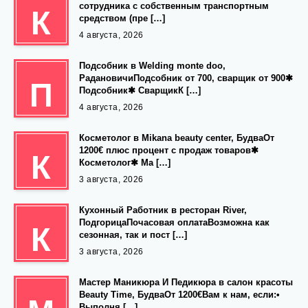
сотрудника с собственным транспортным
К
средством (пре […]
4 августа, 2026
Подсобник в Welding monte doo,
РадановичиПодсобник от 700, сварщик от 900✱
П
Подсобник✱ СварщикК […]
4 августа, 2026
Косметолог в Mikana beauty center, БудваОт
1200€ плюс процент с продаж товаров✱
К
Косметолог✱ Ма […]
3 августа, 2026
Кухонный Работник в ресторан River,
ПодгорицаПочасовая оплатаВозможна как
К
сезонная, так и пост […]
3 августа, 2026
Мастер Маникюра И Педикюра в салон красоты
Beauty Time, БудваОт 1200€Вам к нам, если:•
Выполня […]