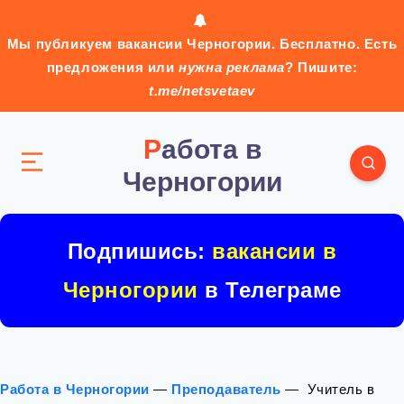
Мы публикуем вакансии Черногории. Бесплатно. Есть
предложения или
нужна реклама
? Пишите:
t.me/netsvetaev
Работа в
Черногории
Подпишись:
вакансии в
Черногории
в Телеграме
Работа в Черногории
—
Преподаватель
—
‍ Учитель в