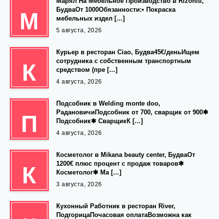
Марял На Мебельное Производство в Rizoniti,
БудваОт 1000Обязанности:• Покраска
М
мебельных издел […]
5 августа, 2026
Курьер в ресторан Ciao, Будва45€/деньИщем
сотрудника с собственным транспортным
К
средством (пре […]
4 августа, 2026
Подсобник в Welding monte doo,
РадановичиПодсобник от 700, сварщик от 900✱
П
Подсобник✱ СварщикК […]
4 августа, 2026
Косметолог в Mikana beauty center, БудваОт
1200€ плюс процент с продаж товаров✱
К
Косметолог✱ Ма […]
3 августа, 2026
Кухонный Работник в ресторан River,
ПодгорицаПочасовая оплатаВозможна как