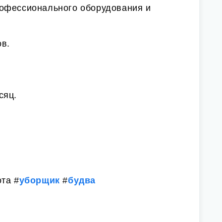
офессионального оборудования и
ов.
сяц.
та #
уборщик
#
будва