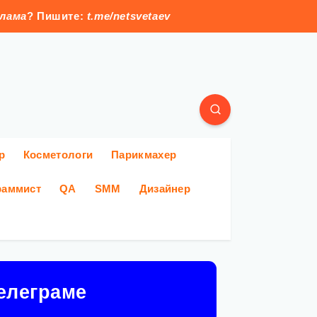
клама
? Пишите:
t.me/netsvetaev
р
Косметологи
Парикмахер
раммист
QA
SMM
Дизайнер
елеграме