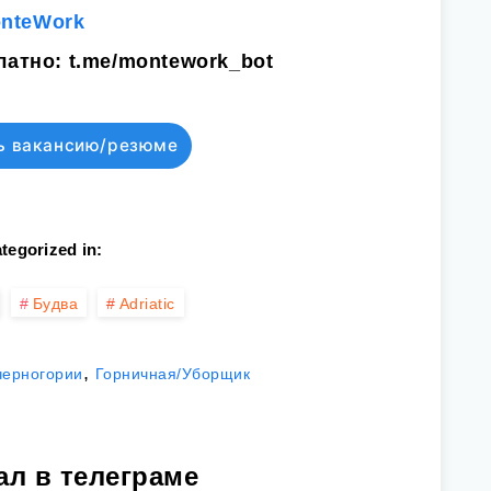
onteWork
латно:
t.me/montework_bot
ь вакансию/резюме
tegorized in:
Будва
Adriatic
,
черногории
Горничная/Уборщик
ал в телеграме