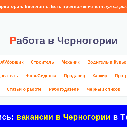
рногории. Бесплатно. Есть предложения или
нужна ре
Работа в Черногории
ая/Уборщик
Строитель
Механик
Водитель и Курье
аватель
Няня/Сиделка
Продавец
Кассир
Прог
Статьи о работе
Работодатели
Черный список
ись:
вакансии в Черногории
в Т