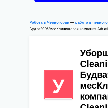
Работа в Черногории
—
работа в черног
Будва900€/месКлининговая компания Adriatic
Уборщ
Cleani
Будва
У
месКл
компа
Cleani