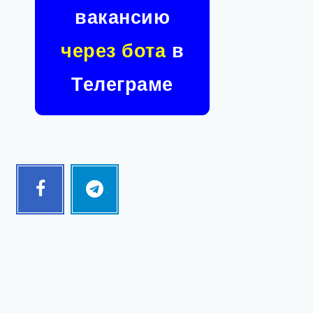
вакансию
через бота
в
Телеграме
Facebook
Telegram
Follow
Follow
me!
me!