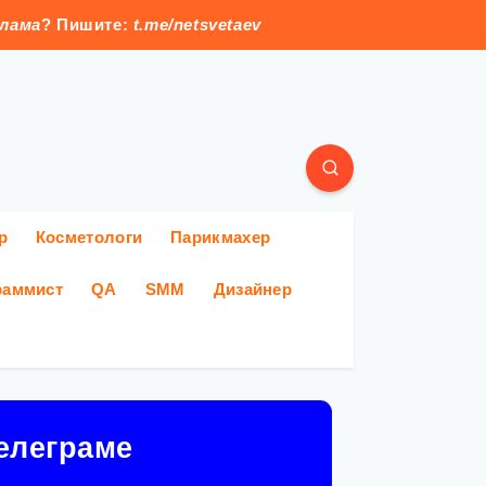
клама
? Пишите:
t.me/netsvetaev
р
Косметологи
Парикмахер
раммист
QA
SMM
Дизайнер
елеграме