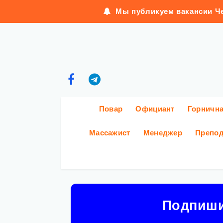
Мы публикуем вакансии Че
Повар
Официант
Горничн
Массажист
Менеджер
Препод
Подпиш