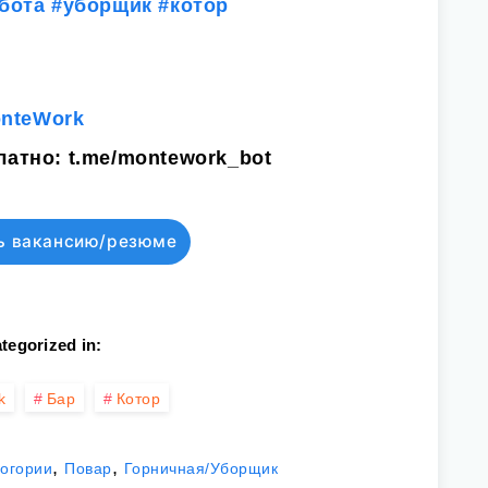
бота
#уборщик
#котор
onteWork
латно:
t.me/montework_bot
ь вакансию/резюме
tegorized in:
k
Бар
Котор
,
,
ногории
Повар
Горничная/Уборщик