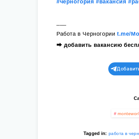
#черногория
#вакансия
#ра
___
Работа в Черногории
t.me/M
⮕
добавить вакансию бесп
Добавит
Ca
montewor
Tagged in:
работа в чер