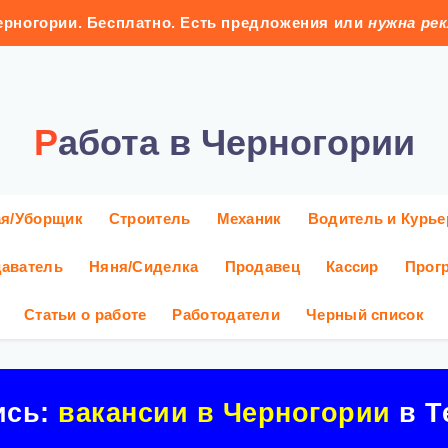
рногории. Бесплатно. Есть предложения или
нужна ре
Работа в Черногории
ая/Уборщик
Строитель
Механик
Водитель и Курье
аватель
Няня/Сиделка
Продавец
Кассир
Прог
Статьи о работе
Работодатели
Черный список
ись:
вакансии в Черногории
в Т