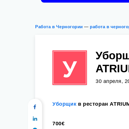
Работа в Черногории
—
работа в черног
Уборщ
У
ATRIU
30 апреля, 2
Уборщик
в ресторан ATRIU
700€