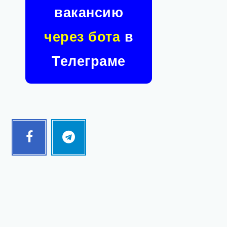
вакансию
через бота
в
Телеграме
Facebook
Telegram
Follow
Follow
me!
me!