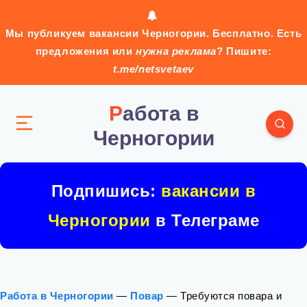
Мы публикуем вакансии Черногории. Бесплатно. Есть
предложения или
нужна реклама
? Пишите:
t.me/netsvetaev
Работа в
Черногории
Подпишись:
вакансии в
Черногории
в Телеграме
Работа в Черногории
—
Повар
—
Требуются повара и