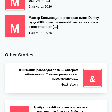
М
Выполня […]
2 августа, 2026
Мастер-Кальянщик в ресторан-пляж Dukley,
Будва800€ / мес, чаевыеИщем активного и
М
ответственног […]
1 августа, 2026
Other Stories
❗️Внимание работодателям — авторам
объявлений. С некоторыми из вас
&
невозможно св…
Next Story
Требуются 4-6 человек в помощь в
строительную бригаду. Работа с