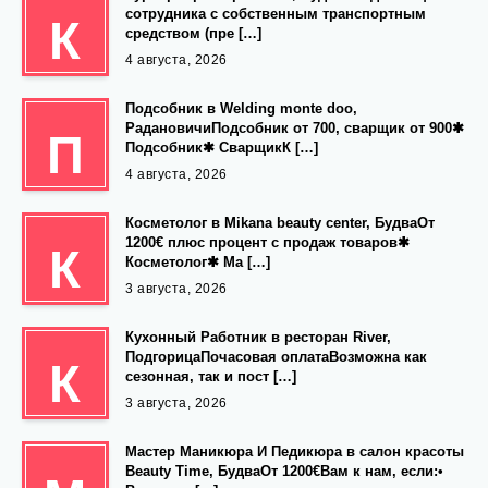
сотрудника с собственным транспортным
К
средством (пре […]
4 августа, 2026
Подсобник в Welding monte doo,
РадановичиПодсобник от 700, сварщик от 900✱
П
Подсобник✱ СварщикК […]
4 августа, 2026
Косметолог в Mikana beauty center, БудваОт
1200€ плюс процент с продаж товаров✱
К
Косметолог✱ Ма […]
3 августа, 2026
Кухонный Работник в ресторан River,
ПодгорицаПочасовая оплатаВозможна как
К
сезонная, так и пост […]
3 августа, 2026
Мастер Маникюра И Педикюра в салон красоты
Beauty Time, БудваОт 1200€Вам к нам, если:•