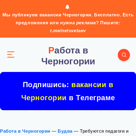
Мы публикуем вакансии Черногории. Бесплатно. Есть
предложения или
нужна реклама
? Пишите:
t.me/netsvetaev
Работа в
Черногории
Подпишись:
вакансии в
Черногории
в Телеграме
Работа в Черногории
—
Будва
—
Требуются педагоги и