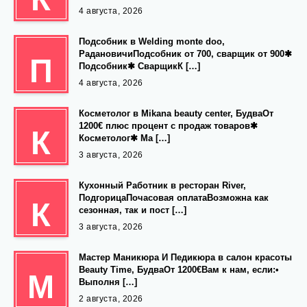
4 августа, 2026
Подсобник в Welding monte doo,
РадановичиПодсобник от 700, сварщик от 900✱
П
Подсобник✱ СварщикК […]
4 августа, 2026
Косметолог в Mikana beauty center, БудваОт
1200€ плюс процент с продаж товаров✱
К
Косметолог✱ Ма […]
3 августа, 2026
Кухонный Работник в ресторан River,
ПодгорицаПочасовая оплатаВозможна как
К
сезонная, так и пост […]
3 августа, 2026
Мастер Маникюра И Педикюра в салон красоты
Beauty Time, БудваОт 1200€Вам к нам, если:•
М
Выполня […]
2 августа, 2026