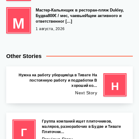
Мастер-Кальянщик в ресторан-пляж Dukley,
Будва800€ / мес, чаевыеИщем активного и
М
ответственног […]
1 августа, 2026
Other Stories
Нужна на работу уборщик/ца в Тивате На
постоянную работу и подработки В
Н
хороший ко…
Next Story
Группа компаний ищет плиточников,
маляров, разнорабочих в Будве и Тивате
Г
Плиточни…
Previous Story