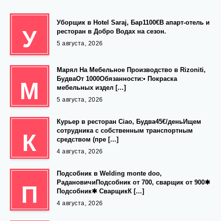
Уборщик в Hotel Saraj, Бар1100€В апарт-отель и
У
ресторан в Добро Водах на сезон.
5 августа, 2026
Марял На Мебельное Производство в Rizoniti,
БудваОт 1000Обязанности:• Покраска
М
мебельных издел […]
5 августа, 2026
Курьер в ресторан Ciao, Будва45€/деньИщем
сотрудника с собственным транспортным
К
средством (пре […]
4 августа, 2026
Подсобник в Welding monte doo,
РадановичиПодсобник от 700, сварщик от 900✱
П
Подсобник✱ СварщикК […]
4 августа, 2026