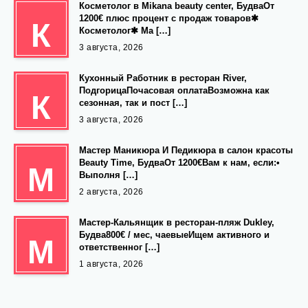
Косметолог в Mikana beauty center, БудваОт
1200€ плюс процент с продаж товаров✱
К
Косметолог✱ Ма […]
3 августа, 2026
Кухонный Работник в ресторан River,
ПодгорицаПочасовая оплатаВозможна как
К
сезонная, так и пост […]
3 августа, 2026
Мастер Маникюра И Педикюра в салон красоты
Beauty Time, БудваОт 1200€Вам к нам, если:•
М
Выполня […]
2 августа, 2026
Мастер-Кальянщик в ресторан-пляж Dukley,
Будва800€ / мес, чаевыеИщем активного и
М
ответственног […]
1 августа, 2026