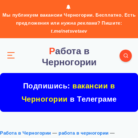
Мы публикуем вакансии Черногории. Бесплатно. Есть
предложения или
нужна реклама
? Пишите:
t.me/netsvetaev
Работа в
Черногории
Подпишись:
вакансии в
Черногории
в Телеграме
Работа в Черногории
—
работа в черногории
—