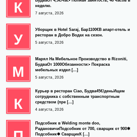
БудваОт 4,9€/час• Полная занятость, 40 часов в
К
неделю.
7 августа, 2026
Уборщик в Hotel Saraj, Бар1100€В апарт-отель и
У
ресторан в Добро Водах на сезон.
5 августа, 2026
Марял На Мебельное Производство в Rizoniti,
БудваОт 1000Обязанности:• Покраска
М
мебельных издел […]
5 августа, 2026
Курьер в ресторан Ciao, Будва45€/деньИщем
сотрудника с собственным транспортным
К
средством (пре […]
4 августа, 2026
Подсобник в Welding monte doo,
РадановичиПодсобник от 700, сварщик от 900✱
П
Подсобник✱ СварщикК […]