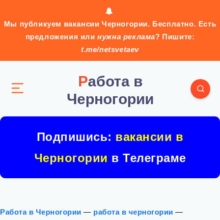
Мы публикуем вакансии Черногории. Бесплатно. Есть
предложения или
нужна реклама
? Пишите:
t.me/netsvetaev
Работа в
Черногории
Подпишись:
вакансии в
Черногории
в Телеграме
Работа в Черногории
—
работа в черногории
—