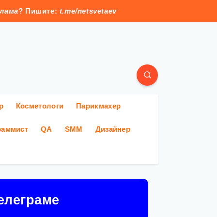
клама
? Пишите:
t.me/netsvetaev
р
Косметологи
Парикмахер
раммист
QA
SMM
Дизайнер
елеграме