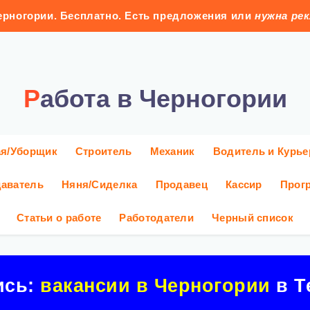
рногории. Бесплатно. Есть предложения или
нужна ре
Работа в Черногории
ая/Уборщик
Строитель
Механик
Водитель и Курье
аватель
Няня/Сиделка
Продавец
Кассир
Прог
Статьи о работе
Работодатели
Черный список
ись:
вакансии в Черногории
в Т