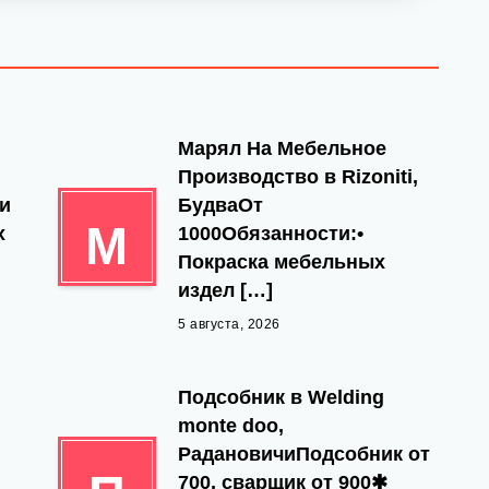
Марял На Мебельное
Производство в Rizoniti,
 и
БудваОт
М
х
1000Обязанности:•
Покраска мебельных
издел […]
5 августа, 2026
,
Подсобник в Welding
monte doo,
РадановичиПодсобник от
700, сварщик от 900✱