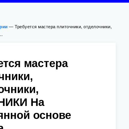
ории
—
Требуется мастера плиточники, отделочники,
 …
ется мастера
чники,
очники,
НИКИ На
янной основе
а, …