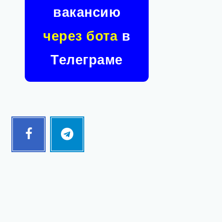
вакансию
через бота
в
Телеграме
Facebook
Telegram
Follow
Follow
me!
me!