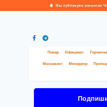
Мы публикуем вакансии Че
Повар
Официант
Горничн
Массажист
Менеджер
Препод
Подпиш