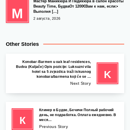
Мастер Маникюра И Педикюра в салон красоты
Beauty Time, БудваОт 1200€Вам к нам, если:•
М
Выполня […]
2 августа, 2026
Other Stories
Konobar-Barmen u oak leaf residences,
Budva (Kuljače) Opis pozicije: Luksuzni vila
K
hotel sa 5 zvjezdica traži iskusnog
konobara/barmena koji će se …
Next Story
Клинер в Будве, Бечичи Полный рабочий
день, не подработка. Оплата ежедневно. В
К
меся…
Previous Story