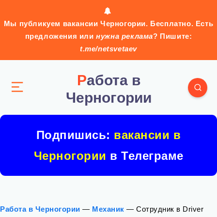
Мы публикуем вакансии Черногории. Бесплатно. Есть
предложения или
нужна реклама
? Пишите:
t.me/netsvetaev
Работа в
Черногории
Подпишись:
вакансии в
Черногории
в Телеграме
Работа в Черногории
—
Механик
—
Сотрудник в Driver