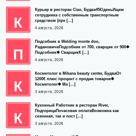
Курьер в ресторан Ciao, Будва45€/деньИщем
сотрудника с собственным транспортным
К
средством (пре […]
4 августа, 2026
Подсобник в Welding monte doo,
РадановичиПодсобник от 700, сварщик от 900✱
П
Подсобник✱ СварщикК […]
4 августа, 2026
Косметолог в Mikana beauty center, БудваОт
1200€ плюс процент с продаж товаров✱
К
Косметолог✱ Ма […]
3 августа, 2026
Кухонный Работник в ресторан River,
ПодгорицаПочасовая оплатаВозможна как
К
сезонная, так и пост […]
3 августа, 2026