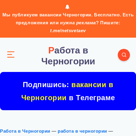
Мы публикуем вакансии Черногории. Бесплатно. Есть
предложения или
нужна реклама
? Пишите:
t.me/netsvetaev
Работа в
Черногории
Подпишись:
вакансии в
Черногории
в Телеграме
Работа в Черногории
—
работа в черногории
—