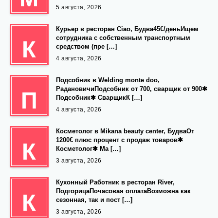
5 августа, 2026
Курьер в ресторан Ciao, Будва45€/деньИщем
сотрудника с собственным транспортным
К
средством (пре […]
4 августа, 2026
Подсобник в Welding monte doo,
РадановичиПодсобник от 700, сварщик от 900✱
П
Подсобник✱ СварщикК […]
4 августа, 2026
Косметолог в Mikana beauty center, БудваОт
1200€ плюс процент с продаж товаров✱
К
Косметолог✱ Ма […]
3 августа, 2026
Кухонный Работник в ресторан River,
ПодгорицаПочасовая оплатаВозможна как
К
сезонная, так и пост […]
3 августа, 2026