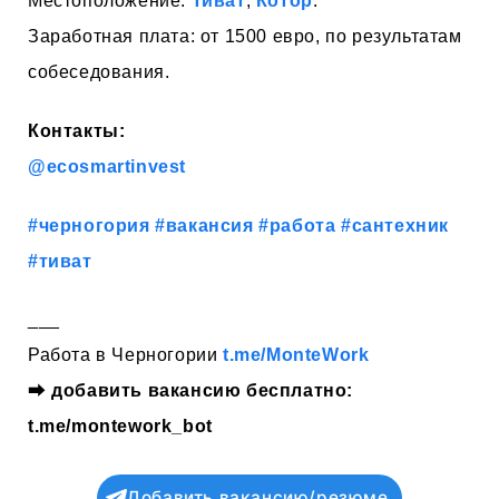
Местоположение:
Тиват
,
Котор
.
Заработная плата: от 1500 евро, по результатам
собеседования.
Контакты:
@ecosmartinvest
#черногория
#вакансия
#работа
#сантехник
#тиват
___
Работа в Черногории
t.me/MonteWork
⮕
добавить вакансию бесплатно:
t.me/montework_bot
Добавить вакансию/резюме