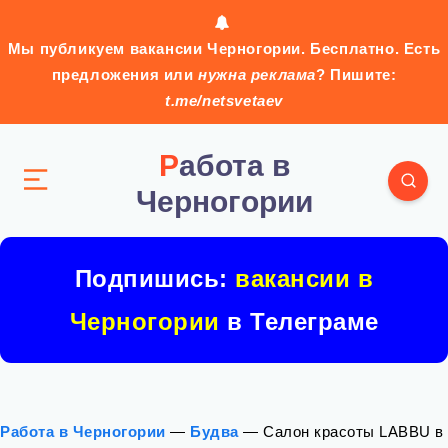
Мы публикуем вакансии Черногории. Бесплатно. Есть
предложения или
нужна реклама
? Пишите:
t.me/netsvetaev
Работа в
Черногории
Подпишись:
вакансии в
Черногории
в Телеграме
Работа в Черногории
—
Будва
—
Салон красоты LABBU в