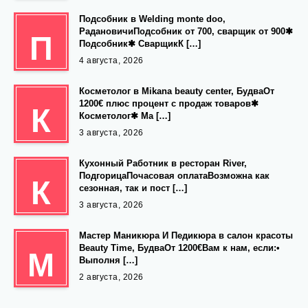
Подсобник в Welding monte doo,
РадановичиПодсобник от 700, сварщик от 900✱
П
Подсобник✱ СварщикК […]
4 августа, 2026
Косметолог в Mikana beauty center, БудваОт
1200€ плюс процент с продаж товаров✱
К
Косметолог✱ Ма […]
3 августа, 2026
Кухонный Работник в ресторан River,
ПодгорицаПочасовая оплатаВозможна как
К
сезонная, так и пост […]
3 августа, 2026
Мастер Маникюра И Педикюра в салон красоты
Beauty Time, БудваОт 1200€Вам к нам, если:•
М
Выполня […]
2 августа, 2026