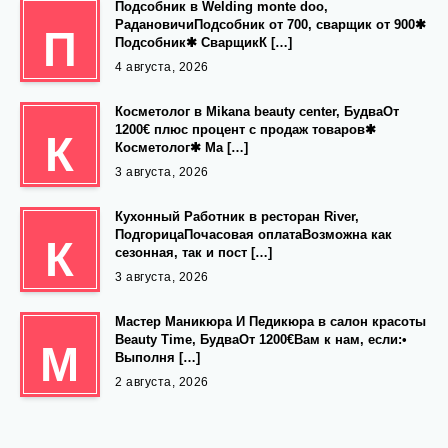
Подсобник в Welding monte doo,
РадановичиПодсобник от 700, сварщик от 900✱
П
Подсобник✱ СварщикК […]
4 августа, 2026
Косметолог в Mikana beauty center, БудваОт
1200€ плюс процент с продаж товаров✱
К
Косметолог✱ Ма […]
3 августа, 2026
Кухонный Работник в ресторан River,
ПодгорицаПочасовая оплатаВозможна как
К
сезонная, так и пост […]
3 августа, 2026
Мастер Маникюра И Педикюра в салон красоты
Beauty Time, БудваОт 1200€Вам к нам, если:•
М
Выполня […]
2 августа, 2026