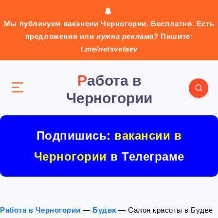
Мы публикуем вакансии Черногории. Бесплатно. Есть
предложения или
нужна реклама
? Пишите:
t.me/netsvetaev
Работа в
Черногории
Подпишись:
вакансии в
Черногории
в Телеграме
Работа в Черногории
—
Будва
—
Салон красоты в Будве